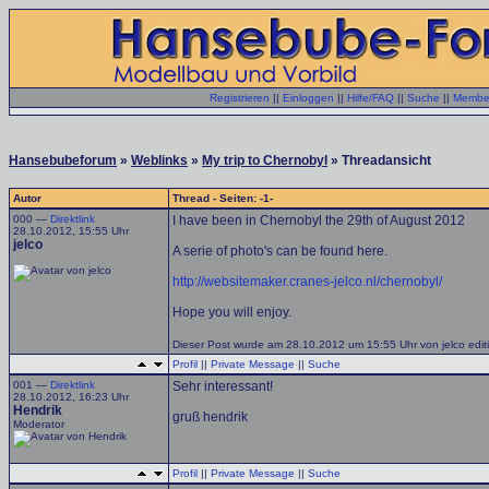
Registrieren
||
Einloggen
||
Hilfe/FAQ
||
Suche
||
Member
Hansebubeforum
»
Weblinks
»
My trip to Chernobyl
» Threadansicht
Autor
Thread - Seiten: -1-
000 —
Direktlink
I have been in Chernobyl the 29th of August 2012
28.10.2012, 15:55 Uhr
jelco
A serie of photo's can be found here.
http://websitemaker.cranes-jelco.nl/chernobyl/
Hope you will enjoy.
Dieser Post wurde am 28.10.2012 um 15:55 Uhr von jelco editi
Profil
||
Private Message
||
Suche
001 —
Direktlink
Sehr interessant!
28.10.2012, 16:23 Uhr
Hendrik
gruß hendrik
Moderator
Profil
||
Private Message
||
Suche