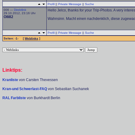
Profil
||
Private Message
||
Suche
006 —
Direktlink
Hello Jelco, thanks for your Trip-Photos. A very interes
29.10.2012, 23:16 Uhr
Olli82
Wahnsinn. Macht einen nachdenklich, diese zugewach
Profil
||
Private Message
||
Suche
Seiten: -1- [
Weblinks
]
Linktips:
Kranliste
von Carsten Thevessen
Kran-und Schwerlast-FAQ
von Sebastian Suchanek
RAL Farbliste
von Burkhardt Berlin