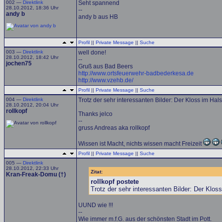
002 —
Direktlink
Seht spannend
28.10.2012, 18:36 Uhr
--
andy b
andy b aus HB
Profil
||
Private Message
||
Suche
003 —
Direktlink
well done!
28.10.2012, 18:42 Uhr
--
jochen75
Gruß aus Bad Beers
http://www.ortsfeuerwehr-badbederkesa.de
http://www.vzehb.de/
Profil
||
Private Message
||
Suche
004 —
Direktlink
Trotz der sehr interessanten Bilder: Der Kloss im Hals b
28.10.2012, 20:04 Uhr
rollkopf
Thanks jelco
--
gruss Andreas aka rollkopf
Wissen ist Macht, nichts wissen macht Freizeit
Profil
||
Private Message
||
Suche
005 —
Direktlink
28.10.2012, 22:33 Uhr
Zitat:
Kran-Freak-Domu (†)
rollkopf postete
Trotz der sehr interessanten Bilder: Der Kloss 
UUND wie !!!
--
Wie immer m.f.G. aus der schönsten Stadt im Pott.