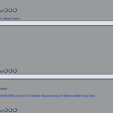
eit
rollkopf editiert.
eit
chine:
709962/Wie-sich-ein-74-Meter-Maulwurf-durch-Berlins-Mitte-frisst.html
eit