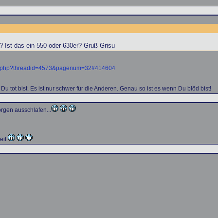
 Ist das ein 550 oder 630er? Gruß Grisu
ic.php?threadid=4573&pagenum=32#414604
Du tot bist. Es ist nur schwer für die Anderen. Genau so ist es wenn Du blöd bist!
orgen ausschlafen...
eit