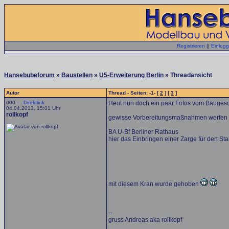
Registrieren
||
Einlog
Hansebubeforum
»
Baustellen
»
U5-Erweiterung Berlin
» Threadansicht
Autor
Thread - Seiten: -1- [
2
] [
3
]
000 —
Direktlink
Heut nun doch ein paar Fotos vom Baugesc
04.04.2013, 15:01 Uhr
rollkopf
gewisse Vorbereitungsmaßnahmen werfen i
BA U-Bf Berliner Rathaus
hier das Einbringen einer Zarge für den S
mit diesem Kran wurde gehoben
--
gruss Andreas aka rollkopf