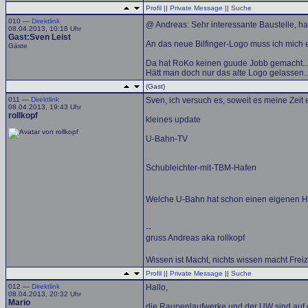
Profil
||
Private Message
||
Suche
010 —
Direktlink
@ Andreas: Sehr interessante Baustelle, ha
08.04.2013, 10:18 Uhr
Gast:Sven Leist
An das neue Bilfinger-Logo muss ich mich 
Gäste
Da hat RoKo keinen guude Jobb gemacht..
Hätt man doch nur das alte Logo gelassen..
(Gast)
011 —
Direktlink
Sven, ich versuch es, soweit es meine Zeit e
08.04.2013, 19:43 Uhr
rollkopf
kleines update
U-Bahn-TV
Schubleichter-mit-TBM-Hafen
Welche U-Bahn hat schon einen eigenen 
--
gruss Andreas aka rollkopf
Wissen ist Macht, nichts wissen macht Freiz
Profil
||
Private Message
||
Suche
012 —
Direktlink
Hallo,
08.04.2013, 20:32 Uhr
Mario
die Raupenlaufwerke und der UW sind auf 