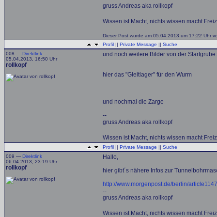
gruss Andreas aka rollkopf
Wissen ist Macht, nichts wissen macht Freiz
Dieser Post wurde am 05.04.2013 um 17:22 Uhr von 
Profil
||
Private Message
||
Suche
008 —
Direktlink
und noch weitere Bilder von der Startgrube:
05.04.2013, 16:50 Uhr
rollkopf
hier das "Gleitlager" für den Wurm
und nochmal die Zarge
--
gruss Andreas aka rollkopf
Wissen ist Macht, nichts wissen macht Freiz
Profil
||
Private Message
||
Suche
009 —
Direktlink
Hallo,
06.04.2013, 23:19 Uhr
rollkopf
hier gibt´s nähere Infos zur Tunnelbohrmas
http://www.morgenpost.de/berlin/article114
--
gruss Andreas aka rollkopf
Wissen ist Macht, nichts wissen macht Freiz