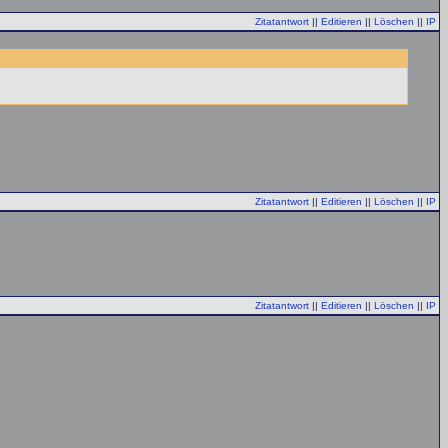
Zitatantwort
||
Editieren
||
Löschen
||
IP
Zitatantwort
||
Editieren
||
Löschen
||
IP
Zitatantwort
||
Editieren
||
Löschen
||
IP