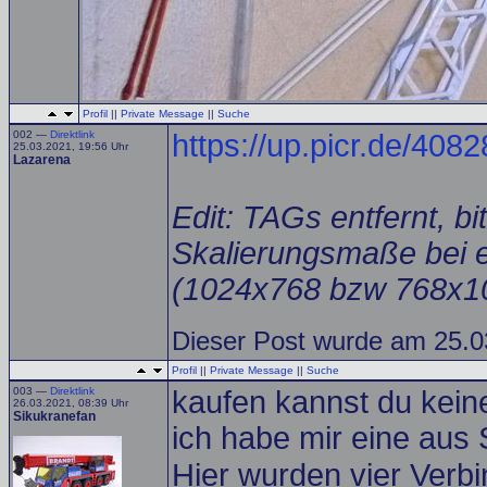
Profil
||
Private Message
||
Suche
002 —
Direktlink
https://up.picr.de/408
25.03.2021, 19:56 Uhr
Lazarena
Edit: TAGs entfernt, 
Skalierungsmaße bei e
(1024x768 bzw 768x102
Dieser Post wurde am 25.03
Profil
||
Private Message
||
Suche
003 —
Direktlink
kaufen kannst du kein
26.03.2021, 08:39 Uhr
Sikukranefan
ich habe mir eine aus
Hier wurden vier Ver