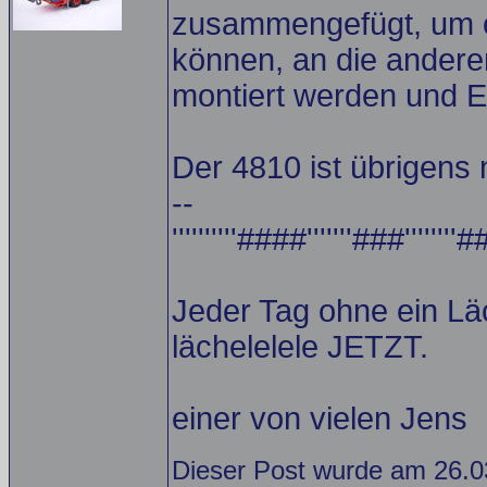
zusammengefügt, um o
können, an die andere
montiert werden und 
Der 4810 ist übrigens 
--
''''''''''####'''''''###''''''''##
Jeder Tag ohne ein Läc
lächelelele JETZT.
einer von vielen Jens
Dieser Post wurde am 26.03