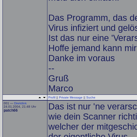
Das Programm, das der
Virus infiziert und gelö
Ist das nur eine 'Verar
Hoffe jemand kann mir
Danke im voraus
--
Gruß
Marco
Profil
||
Private Message
||
Suche
001 —
Direktlink
Das ist nur 'ne verars
24.01.2004, 21:48 Uhr
patch66
wie dein Scanner richt
welcher der mitgeschic
der eigentliche Virus.