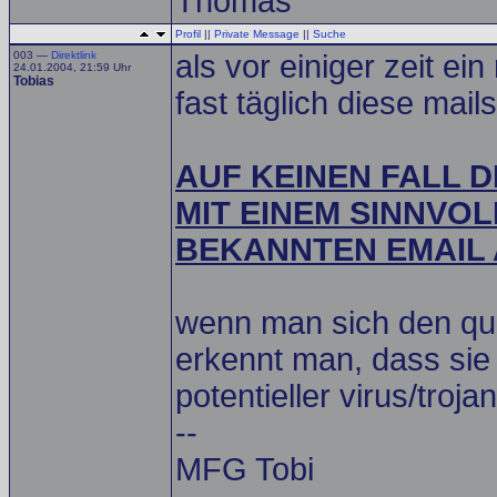
Thomas
Profil
||
Private Message
||
Suche
003 —
Direktlink
als vor einiger zeit ei
24.01.2004, 21:59 Uhr
Tobias
fast täglich diese mails
AUF KEINEN FALL D
MIT EINEM SINNVO
BEKANNTEN EMAIL
wenn man sich den que
erkennt man, dass sie 
potentieller virus/trojan
--
MFG Tobi