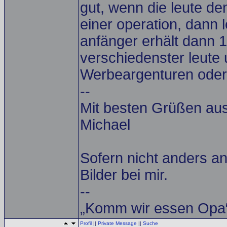
gut, wenn die leute d
einer operation, dann l
anfänger erhält dann 
verschiedenster leute
Werbeargenturen oder s
--
Mit besten Grüßen a
Michael
Sofern nicht anders an
Bilder bei mir.
--
„Komm wir essen Opa“
Profil
||
Private Message
||
Suche