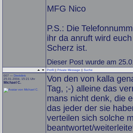
MFG Nico
P.S.: Die Telefonnumme
ihr da anruft wird euch
Scherz ist.
Dieser Post wurde am 25.01
Profil
||
Private Message
||
Suche
007 —
Direktlink
Von den von kalla gen
25.01.2004, 15:21 Uhr
Michael C.
Tag, ;-) alleine das ve
mans nicht denk, die ei
das jeder der sie hab
verteilen sich solche
beantwortet/weiterleite