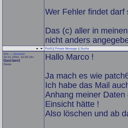
Wer Fehler findet darf
Das (c) aller in meinen
nicht anders angegebe
Profil
||
Private Message
||
Suche
004 —
Direktlink
Hallo Marco !
24.01.2004, 22:00 Uhr
Gast:ben1
Gäste
Ja mach es wie patch6
Ich habe das Mail auc
Anhang meiner Daten 
Einsicht hätte !
Also löschen und ab d