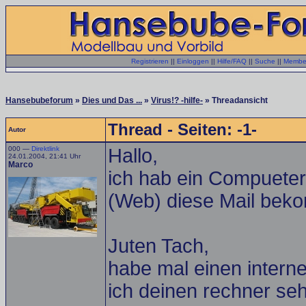
Registrieren
||
Einloggen
||
Hilfe/FAQ
||
Suche
||
Member
Hansebubeforum
»
Dies und Das ...
»
Virus!? -hilfe-
» Threadansicht
Thread - Seiten: -1-
Autor
000 —
Direktlink
Hallo,
24.01.2004, 21:41 Uhr
Marco
ich hab ein Compueter 
(Web) diese Mail bek
Juten Tach,
habe mal einen intern
ich deinen rechner se