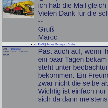
ich hab die Mail gleich
Vielen Dank für die sc
--
Gruß
Marco
Profil
||
Private Message
||
Suche
006 —
Direktlink
Past auch auf, wenn i
25.01.2004, 11:19 Uhr
nico
ein paar Tagen bekam 
steht unter beobachtu
bekommen. Ein Freund
zwar nicht die selbe ab
Wichtig ist einfach nur
sich da dann meistens 