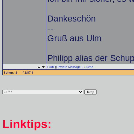
Dankeschön
--
Gruß aus Ulm
Philipp alias der Schup
Profil
||
Private Message
||
Suche
Seiten: -1- [
1/87
]
Linktips: