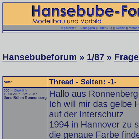
Registrieren
||
Einloggen
||
Hilfe/FAQ
||
Suche
||
Member
Hansebubeforum
»
1/87
»
Frage
Thread - Seiten: -1-
Autor
000 —
Direktlink
Hallo aus Ronnenberg
12.06.2006, 22:12 Uhr
Jens Böhm Ronnenberg
Ich will mir das gel
auf der Interschutz
1994 in Hannover zu s
die genaue Farbe find