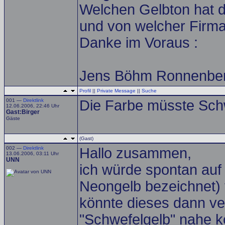
Welchen Gelbton hat 
und von welcher Firma
Danke im Voraus :
Jens Böhm Ronnenbe
Profil
||
Private Message
||
Suche
001 —
Direktlink
Die Farbe müsste Sch
12.06.2006, 22:46 Uhr
Gast:Birger
Gäste
(Gast)
002 —
Direktlink
Hallo zusammen,
13.06.2006, 03:11 Uhr
UNN
ich würde spontan auf
Neongelb bezeichnet) 
könnte dieses dann v
"Schwefelgelb" nahe 