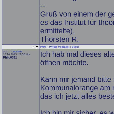
--
Gruß von einem der ge
es das Institut für th
ermittelte),
Thorsten R.
Profil
||
Private Message
||
Suche
003 —
Direktlink
Ich hab mal dieses a
16.10.2015, 21:50 Uhr
Philo0311
öffnen möchte.
Kann mir jemand bitte
Kommunalorange am n
das ich jetzt alles bes
Ich bin mir sicher, es