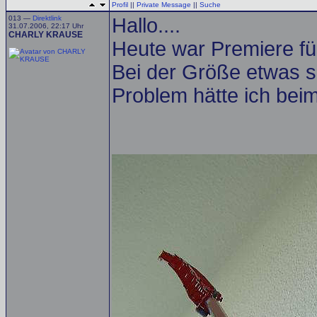
Profil
||
Private Message
||
Suche
013 —
Direktlink
Hallo....
31.07.2006, 22:17 Uhr
CHARLY KRAUSE
Heute war Premiere für 
Bei der Größe etwas sc
Problem hätte ich bei