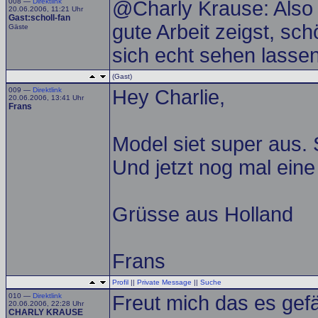
008 —
Direktlink
@Charly Krause: Also 
20.06.2006, 11:21 Uhr
Gast:scholl-fan
gute Arbeit zeigst, sch
Gäste
sich echt sehen lassen
(Gast)
009 —
Direktlink
Hey Charlie,
20.06.2006, 13:41 Uhr
Frans
Model siet super aus.
Und jetzt nog mal eine
Grüsse aus Holland
Frans
Profil
||
Private Message
||
Suche
010 —
Direktlink
Freut mich das es gefä
20.06.2006, 22:28 Uhr
CHARLY KRAUSE