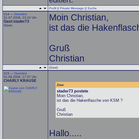
Profil
||
Private Message
||
Suche
014 —
Direktlink
Moin Christian,
31.07.2006, 23:10 Uhr
Gast:stader73
ist das die Hakenflas
Gäste
Gruß
Christian
(Gast)
015 —
Direktlink
01.08.2006, 17:37 Uhr
CHARLY KRAUSE
Zitat:
stader73 postete
Moin Christian,
ist das die Hakenflasche von KSM ?
Gruß
Christian
Hallo.....