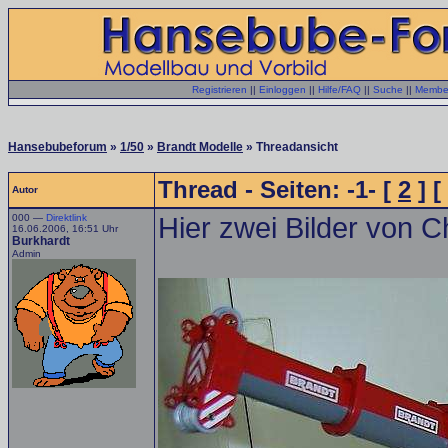
Registrieren
||
Einloggen
||
Hilfe/FAQ
||
Suche
||
Member
Hansebubeforum
»
1/50
»
Brandt Modelle
» Threadansicht
Thread - Seiten: -1- [
2
] [
Autor
000 —
Direktlink
Hier zwei Bilder von C
16.06.2006, 16:51 Uhr
Burkhardt
Admin