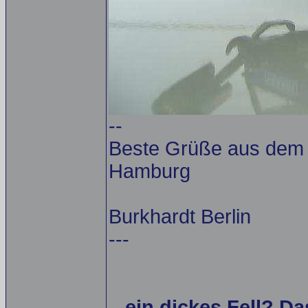
--
Beste Grüße aus dem A
Hamburg
Burkhardt Berlin
---
...ein dickes Fell? Da