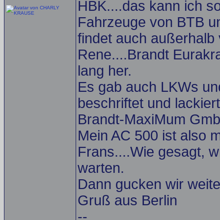
HBK....das kann ich so
Fahrzeuge von BTB und
findet auch außerhalb v
Rene....Brandt Eurakra
lang her.
Es gab auch LKWs und 
beschriftet und lackie
Brandt-MaxiMum GmbH. 
Mein AC 500 ist also 
Frans....Wie gesagt, w
warten.
Dann gucken wir weiter
Gruß aus Berlin
--