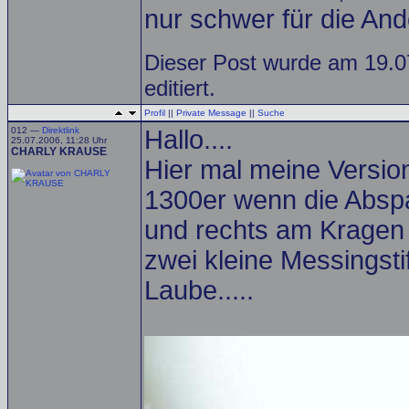
nur schwer für die And
Dieser Post wurde am 19.0
editiert.
Profil
||
Private Message
||
Suche
012 —
Direktlink
Hallo....
25.07.2006, 11:28 Uhr
CHARLY KRAUSE
Hier mal meine Versio
1300er wenn die Abspa
und rechts am Kragen
zwei kleine Messingstif
Laube.....