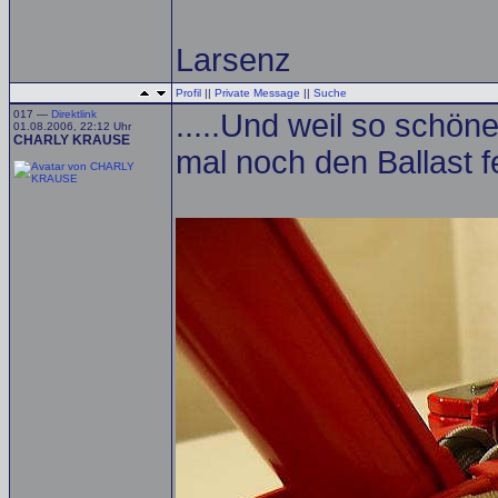
Larsenz
Profil
||
Private Message
||
Suche
017 —
Direktlink
.....Und weil so schön
01.08.2006, 22:12 Uhr
CHARLY KRAUSE
mal noch den Ballast 