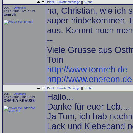
Profil
||
Private Message
||
Suche
004 —
Direktlink
na, Christian, wie ich s
17.06.2006, 12:26 Uhr
tomreh
super hinbekommen. De
aus. Kommt noch mehr
--
Viele Grüsse aus Ostf
Tom
http://www.tomreh.de
http://www.enercon.de
Profil
||
Private Message
||
Suche
005 —
Direktlink
Hallo...
17.06.2006, 18:00 Uhr
CHARLY KRAUSE
Danke für euer Lob....
Ja Tom, ich hab nochm
Lack und Klebeband ne