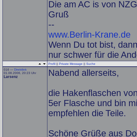
Die am AC is von NZG
Gruß
--
www.Berlin-Krane.de
Wenn Du tot bist, dann 
nur schwer für die And
Profil
||
Private Message
||
Suche
016 —
Direktlink
Nabend allerseits,
01.08.2006, 20:23 Uhr
Larsenz
die Hakenflaschen von
5er Flasche und bin mi
empfehlen die Teile.
Schöne Grüße aus Do