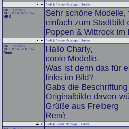
Profil
||
Private Message
||
Suche
006 —
Direktlink
Sehr schöne Modelle, f
18.06.2006, 19:55 Uhr
HBK
einfach zum Stadtbild
Poppen & Wittrock im
Profil
||
Private Message
||
Suche
007 —
Direktlink
Hallo Charly,
18.06.2006, 21:00 Uhr
Rene
coole Modelle.
Was ist denn das für e
links im Bild?
Gabs die Beschriftung
Originalbilde davon-wü
Grüße aus Freiberg
René
Profil
||
Private Message
||
Suche