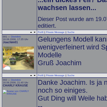
wachsen lassen...
Dieser Post wurde am 19.0
editiert.
Profil
||
Private Message
||
Suche
001 —
Direktlink
Gelungens Modell kan
16.06.2006, 17:35 Uhr
Joachim01
wenigverfeinert wird 
Modelle
Gruß Joachim
Profil
||
Private Message
||
Suche
002 —
Direktlink
Danke Joachim. Is ja no
16.06.2006, 21:40 Uhr
CHARLY KRAUSE
noch so einiges.
Gut Ding will Weile h
--