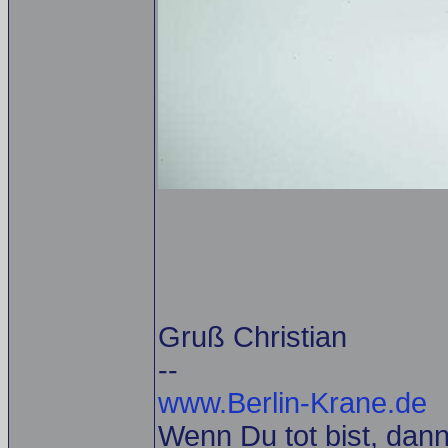
Gruß Christian
--
www.Berlin-Krane.de
Wenn Du tot bist, dann 