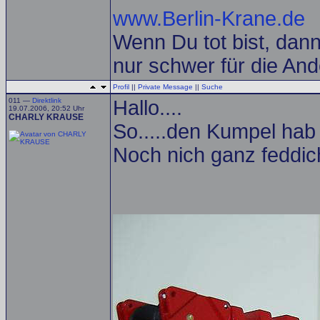
www.Berlin-Krane.de
Wenn Du tot bist, dann 
nur schwer für die And
Profil
||
Private Message
||
Suche
011 —
Direktlink
Hallo....
19.07.2006, 20:52 Uhr
CHARLY KRAUSE
So.....den Kumpel hab 
Noch nich ganz feddich