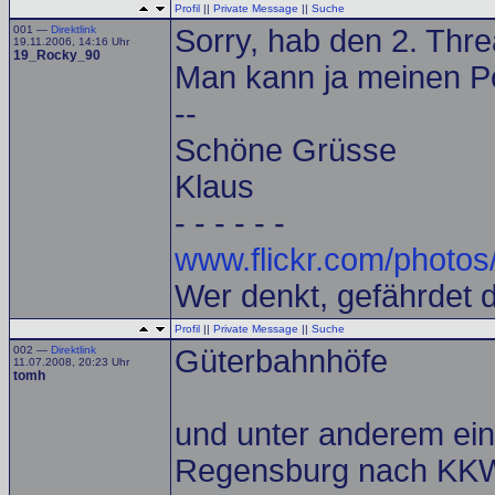
Profil
||
Private Message
||
Suche
001 —
Direktlink
Sorry, hab den 2. Th
19.11.2006, 14:16 Uhr
19_Rocky_90
Man kann ja meinen Po
--
Schöne Grüsse
Klaus
- - - - - -
www.flickr.com/photos
Wer denkt, gefährdet 
Profil
||
Private Message
||
Suche
002 —
Direktlink
Güterbahnhöfe
11.07.2008, 20:23 Uhr
tomh
und unter anderem ein
Regensburg nach KKW 