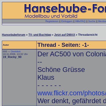
Registrieren
||
Einloggen
||
Hilfe/FAQ
||
Suche
||
Member
Hansebubeforum
»
TV- und Buchtipp
»
Jetzt auf DMAX
» Threadansicht
Thread - Seiten: -1-
Autor
000 —
Direktlink
Der AC500 von Colonia 
19.11.2006, 13:32 Uhr
19_Rocky_90
--
Schöne Grüsse
Klaus
- - - - - -
www.flickr.com/photos
Wer denkt, gefährdet 