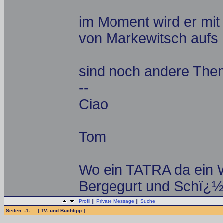
im Moment wird er mit
von Markewitsch aufs 
sind noch andere The
--
Ciao
Tom
Wo ein TATRA da ein W
Bergegurt und Schï¿½k
Profil
||
Private Message
||
Suche
Seiten: -1- [
TV- und Buchtipp
]