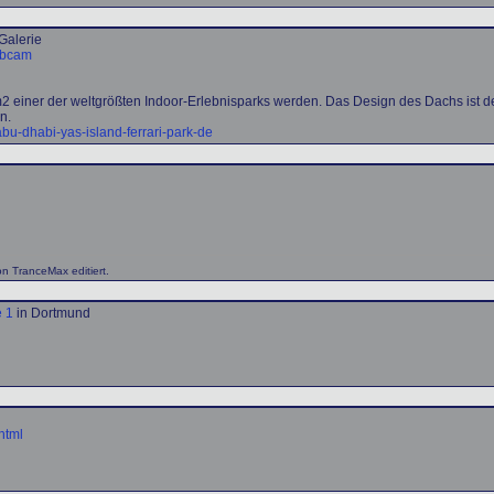
Galerie
ebcam
m2 einer der weltgrößten Indoor-Erlebnisparks werden. Das Design des Dachs ist
n.
abu-dhabi-yas-island-ferrari-park-de
n TranceMax editiert.
 1
in Dortmund
html