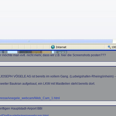
 möchte man evtl. nicht mehr, dass wir z.B. hier die Screenshots posten???
e der JOSEPH VÖGELE AG ist bereits im vollem Gang. (Ludwigshafen-Rheingönheim) --
eiter Baukran aufgebaut, ein LKW mit Mastteilen steht bereits dort.
nd_presse/voegele_webcam/Web_Cam_1.html
nftigen Hauptstadt-Airport BBI
nUndDieBaustelle/meinewebcam.html