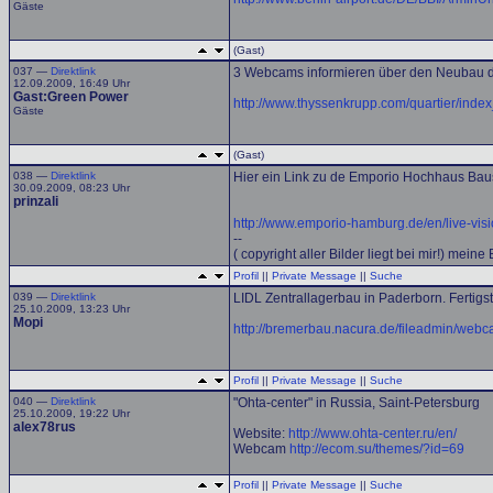
Gäste
(Gast)
037 —
Direktlink
3 Webcams informieren über den Neubau d
12.09.2009, 16:49 Uhr
Gast:Green Power
http://www.thyssenkrupp.com/quartier/index
Gäste
(Gast)
038 —
Direktlink
Hier ein Link zu de Emporio Hochhaus Baus
30.09.2009, 08:23 Uhr
prinzali
http://www.emporio-hamburg.de/en/live-vis
--
( copyright aller Bilder liegt bei mir!) mein
Profil
||
Private Message
||
Suche
039 —
Direktlink
LIDL Zentrallagerbau in Paderborn. Fertigs
25.10.2009, 13:23 Uhr
Mopi
http://bremerbau.nacura.de/fileadmin/web
Profil
||
Private Message
||
Suche
040 —
Direktlink
"Ohta-center" in Russia, Saint-Petersburg
25.10.2009, 19:22 Uhr
alex78rus
Website:
http://www.ohta-center.ru/en/
Webcam
http://ecom.su/themes/?id=69
Profil
||
Private Message
||
Suche