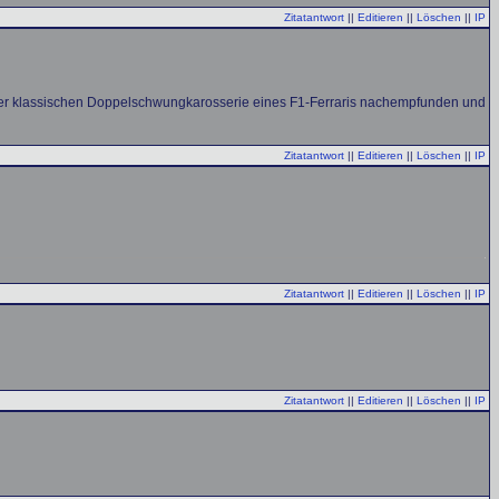
Zitatantwort
||
Editieren
||
Löschen
||
IP
 der klassischen Doppelschwungkarosserie eines F1-Ferraris nachempfunden und
Zitatantwort
||
Editieren
||
Löschen
||
IP
Zitatantwort
||
Editieren
||
Löschen
||
IP
Zitatantwort
||
Editieren
||
Löschen
||
IP