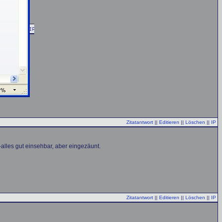
Zitatantwort
||
Editieren
||
Löschen
||
IP
alles gut einsehbar, aber eingezäunt.
Zitatantwort
||
Editieren
||
Löschen
||
IP