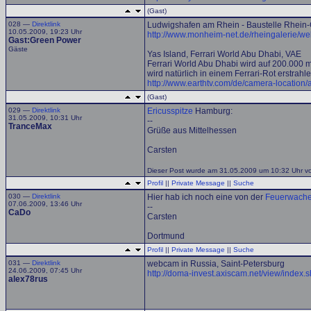
(Gast)
028 —
Direktlink
Ludwigshafen am Rhein - Baustelle Rhein-
10.05.2009, 19:23 Uhr
http://www.monheim-net.de/rheingalerie/w
Gast:Green Power
Gäste
Yas Island, Ferrari World Abu Dhabi, VAE
Ferrari World Abu Dhabi wird auf 200.000 
wird natürlich in einem Ferrari-Rot erstrahle
http://www.earthtv.com/de/camera-location/
(Gast)
029 —
Direktlink
Ericusspitze
Hamburg:
31.05.2009, 10:31 Uhr
--
TranceMax
Grüße aus Mittelhessen
Carsten
Dieser Post wurde am 31.05.2009 um 10:32 Uhr vo
Profil
||
Private Message
||
Suche
030 —
Direktlink
Hier hab ich noch eine von der
Feuerwache
07.06.2009, 13:46 Uhr
--
CaDo
Carsten
Dortmund
Profil
||
Private Message
||
Suche
031 —
Direktlink
webcam in Russia, Saint-Petersburg
24.06.2009, 07:45 Uhr
http://doma-invest.axiscam.net/view/index.s
alex78rus