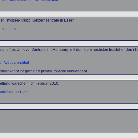
er Thyssen-Krupp Konzernzentrale in Essen
_skip.html
telle ( ex Unilever Zentrale ) in Hamburg, mit dem dem höchsten freistehenden (1
ion/webcam-i.html
e Bilder könnt Ihr gerne für private Zwecke verwenden!
tellung warscheinlich Februar 2010.
cam03/neuss1.jpg