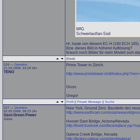
MfG
Schwerlastfan-Süd
Hi, haste von diesem EC-H (180 ECH 185) 
Bzw. dieses Bild in höherer Auflösung?
brauch noch Bilder für mein Modell zum abgl
(Gast)
026 —
Direktlink
Prime Tower in Zürich.
21.03.2009, 23:29 Uhr
TENO
http://www.primetower.ch/d/index.php?
Gruss
Gregor
Profil
||
Private Message
||
Suche
027 —
Direktlink
New York, Ground Zero. Baustelle des ne
02.05.2009, 09:15 Uhr
http://www.earthcam.com/usa/newyork/grou
Gast:Green Power
Gäste
Hoover Dam Bridge, Arizona/Nevada
http://live8.truelook.com/face/sqface.jsp
Galena Creek Bridge, Nevada
http://factory.oxblue.com/client/galena/