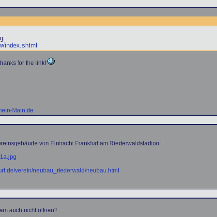
rg
w/index.shtml
hanks for the link!
hein-Main.de
einsgebäude von Eintracht Frankfurt am Riederwaldstadion:
01a.jpg
kfurt.de/verein/neubau_riederwald/neubau.html
cam auch nicht öffnen?