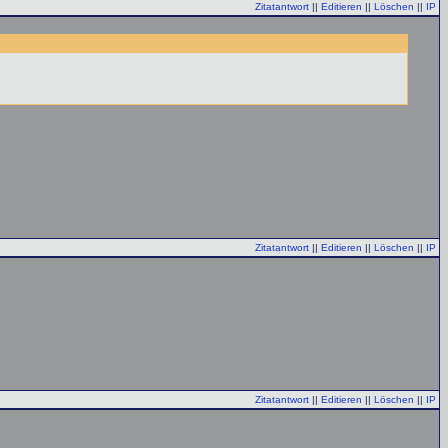
Zitatantwort
||
Editieren
||
Löschen
||
IP
Zitatantwort
||
Editieren
||
Löschen
||
IP
Zitatantwort
||
Editieren
||
Löschen
||
IP