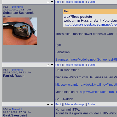
Profil
||
Private Message
||
Suche
032 —
Direktlink
24.06.2009, 08:37 Uhr
Zitat:
Sebastian Suchanek
Admin
alex78rus postete
webcam in Russia, Saint-Petersbu
http://doma-invest.axiscam.net/vie
That's nice - russian tower cranes at work. T
Bye,
Sebastian
--
Baumaschinen-Modelle.net
-
Schwerlast-R
Profil
||
Private Message
||
Suche
033 —
Direktlink
Hallo zusammen,
07.08.2009, 16:23 Uhr
Patrick Rauch
hier eine Webcam vom Bau eines neuen Ver
http://www.panterratv.de/a3/wp/ffmev/ffmev
Mehr Infos unter:
http://www.eintracht-fran
Gruß Patrick
Profil
||
Private Message
||
Suche
034 —
Direktlink
Nur schnell BTW:
07.08.2009, 17:00 Uhr
Könnt ihr die große Ansicht der T 185 Web
Gast:Sven Leist