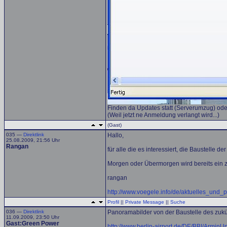
Finden da Updates statt (Serverumzug) oder
(Weil jetzt ne Anmeldung verlangt wird...)
(Gast)
035 —
Direktlink
Hallo,
25.08.2009, 21:56 Uhr
Rangan
für alle die es interessiert, die Baustell
Morgen oder Übermorgen wird bereits ein zw
rangan
http://www.voegele.info/de/aktuelles_u
Profil
||
Private Message
||
Suche
036 —
Direktlink
Panoramabilder von der Baustelle des zukü
11.09.2009, 23:50 Uhr
Gast:Green Power
http://www.berlin-airport.de/DE/BBI/Armi