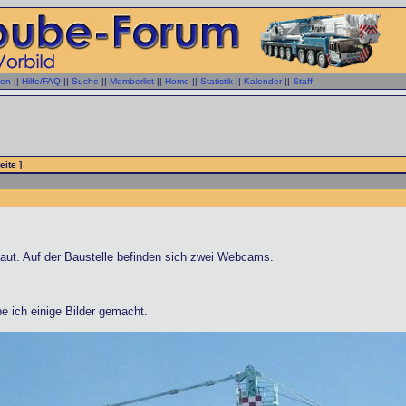
gen
||
Hilfe/FAQ
||
Suche
||
Memberlist
||
Home
||
Statistik
||
Kalender
||
Staff
eite
]
baut. Auf der Baustelle befinden sich zwei Webcams.
e ich einige Bilder gemacht.