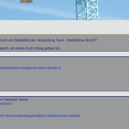
noch ein Detaillbild der Verbindung Turm - Drehbühne (KuD)?
eich, ob meine KuD richtig gebaut ist...
mm=webcam&um=live&uum=&frm=&cols=2
uen Freedom Tower
ndzero/
?name=/hooverdam/bypass&func=live&overlay=default