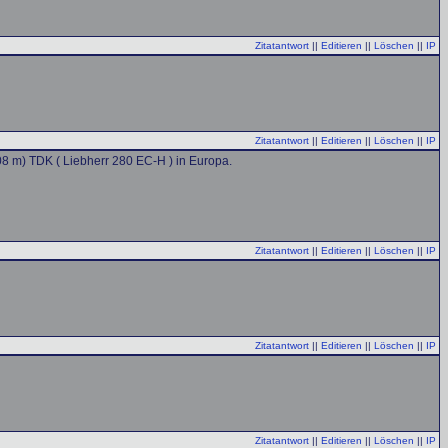
Zitatantwort
||
Editieren
||
Löschen
||
IP
Zitatantwort
||
Editieren
||
Löschen
||
IP
08 m) TDK ( Liebherr 280 EC-H ) in Europa.
Zitatantwort
||
Editieren
||
Löschen
||
IP
Zitatantwort
||
Editieren
||
Löschen
||
IP
Zitatantwort
||
Editieren
||
Löschen
||
IP