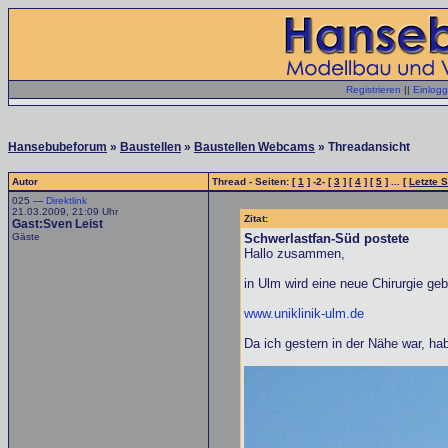
Registrieren
||
Einlog
Hansebubeforum
»
Baustellen
»
Baustellen Webcams
» Threadansicht
Autor
Thread - Seiten: [
1
] -2- [
3
] [
4
] [
5
] ... [
Letzte S
025 —
Direktlink
21.03.2009, 21:09 Uhr
Zitat:
Gast:Sven Leist
Gäste
Schwerlastfan-Süd postete
Hallo zusammen,
in Ulm wird eine neue Chirurgie ge
www.uniklinik-ulm.de
Da ich gestern in der Nähe war, hab