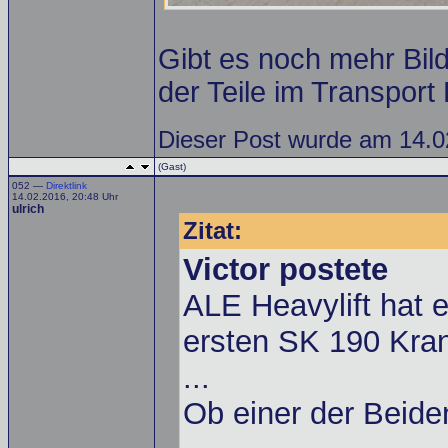
Gibt es noch mehr Bi
der Teile im Transport
Dieser Post wurde am 14.02
(Gast)
052 —
Direktlink
14.02.2016, 20:48 Uhr
ulrich
Zitat:
Victor postete
ALE Heavylift hat 
ersten SK 190 Kran
...
Ob einer der Beiden