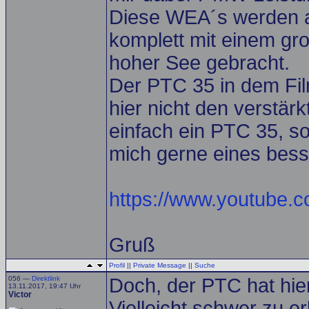
Diese WEA´s werden a
komplett mit einem gr
hoher See gebracht.
Der PTC 35 in dem Fil
hier nicht den verstär
einfach ein PTC 35, sol
mich gerne eines bess
https://www.youtube.
Gruß
Profil
||
Private Message
||
Suche
056 —
Direktlink
Doch, der PTC hat hie
13.11.2017, 19:47 Uhr
Victor
Vielleicht schwer zu e