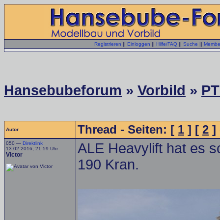
Registrieren
||
Einloggen
||
Hilfe/FAQ
||
Suche
||
Member
Hansebubeforum
»
Vorbild
»
P
Thread - Seiten: [
1
] [
2
] 
Autor
050 —
Direktlink
ALE Heavylift hat es 
13.02.2016, 21:59 Uhr
Victor
190 Kran.