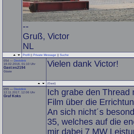
--
Gruß, Victor
NL
Profil
||
Private Message
||
Suche
054 —
Direktlink
Vielen dank Victor!
16.02.2016, 01:10 Uhr
Gast:es2194
Gäste
(Gast)
055 —
Direktlink
Ich grabe den Thread 
12.11.2017, 12:06 Uhr
Graf Koks
Film über die Errichtu
An sich nicht´s besond
35, welches auf die 
mir dabei 7 MW Leistu