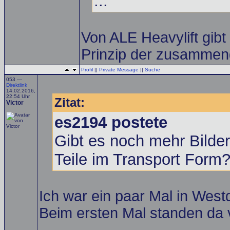
...
Von ALE Heavylift gibt
Prinzip der zusammen
Profil
||
Private Message
||
Suche
053 —
Direktlink
14.02.2016,
22:54 Uhr
Zitat:
Victor
es2194 postete
Gibt es noch mehr Bild
Teile im Transport Form
Ich war ein paar Mal in Wes
Beim ersten Mal standen da v