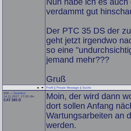
Nun habe ich es auch
verdammt gut hinscha
Der PTC 35 DS der zur
geht jetzt irgendwo n
so eine "undurchsicht
jemand mehr???
Gruß
Profil
||
Private Message
||
Suche
058 —
Direktlink
Moin, der wird dann w
14.11.2017, 17:26 Uhr
CAT 385 D
dort sollen Anfang nä
Wartungsarbeiten an d
werden.