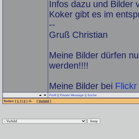
Infos dazu und Bilder
Koker gibt es im ent
--
Gruß Christian
Meine Bilder dürfen n
werden!!!!
Meine Bilder bei
Flickr
Profil
||
Private Message
||
Suche
Seiten: [
1
] [
2
] -3- [
Vorbild
]