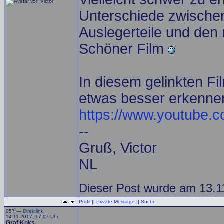
Unterschiede zwischen 
Auslegerteile und den
Schöner Film
In diesem gelinkten Fi
etwas besser erkenne
https://www.youtub
--
Gruß, Victor
NL
Dieser Post wurde am 13.11
Profil
||
Private Message
||
Suche
057 —
Direktlink
14.11.2017, 17:07 Uhr
Graf Koks