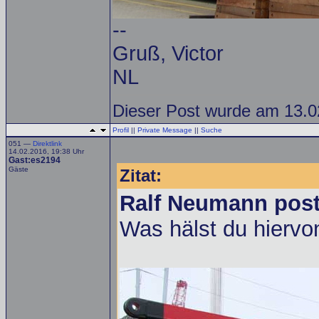
--
Gruß, Victor
NL
Dieser Post wurde am 13.02
Profil
||
Private Message
||
Suche
051 —
Direktlink
14.02.2016, 19:38 Uhr
Gast:es2194
Gäste
Zitat:
Ralf Neumann post
Was hälst du hierv