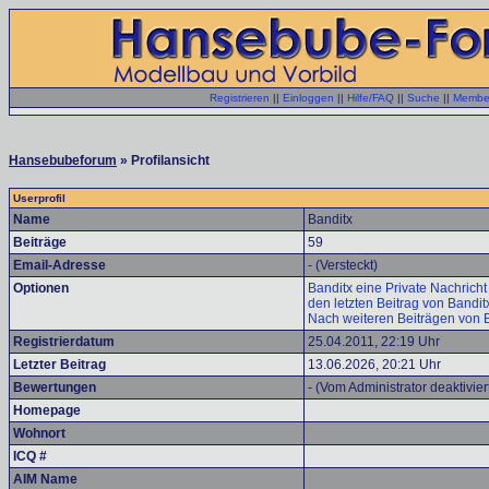
Registrieren
||
Einloggen
||
Hilfe/FAQ
||
Suche
||
Member
Hansebubeforum
» Profilansicht
Userprofil
Name
Banditx
Beiträge
59
Email-Adresse
- (Versteckt)
Optionen
Banditx eine Private Nachricht
den letzten Beitrag von Bandit
Nach weiteren Beiträgen von 
Registrierdatum
25.04.2011, 22:19 Uhr
Letzter Beitrag
13.06.2026, 20:21 Uhr
Bewertungen
- (Vom Administrator deaktivier
Homepage
Wohnort
ICQ #
AIM Name