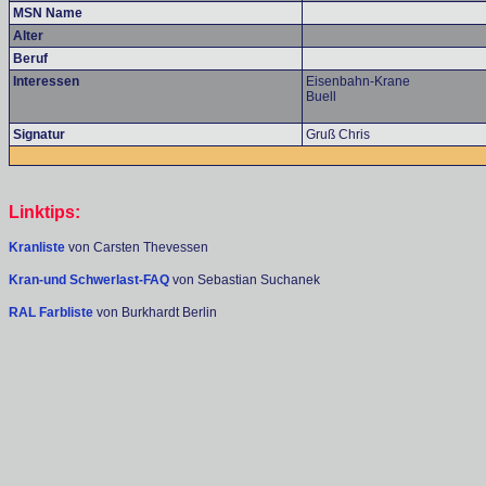
MSN Name
Alter
Beruf
Interessen
Eisenbahn-Krane
Buell
Signatur
Gruß Chris
Linktips:
Kranliste
von Carsten Thevessen
Kran-und Schwerlast-FAQ
von Sebastian Suchanek
RAL Farbliste
von Burkhardt Berlin