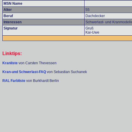
MSN Name
Alter
55
Beruf
Dachdecker
Interessen
Schwerlast- und Kranmodell
Signatur
Gruß
Kai-Uwe
Linktips:
Kranliste
von Carsten Thevessen
Kran-und Schwerlast-FAQ
von Sebastian Suchanek
RAL Farbliste
von Burkhardt Berlin