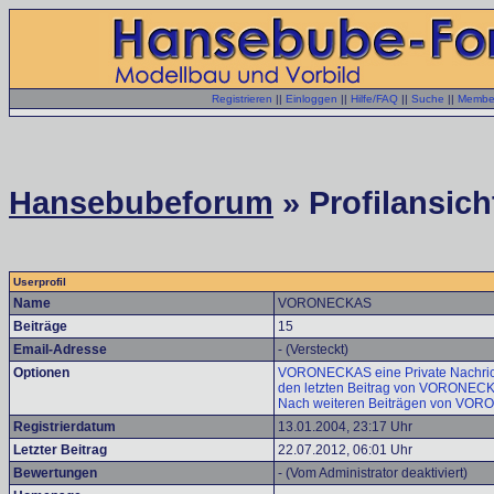
Registrieren
||
Einloggen
||
Hilfe/FAQ
||
Suche
||
Member
Hansebubeforum
» Profilansich
Userprofil
Name
VORONECKAS
Beiträge
15
Email-Adresse
- (Versteckt)
Optionen
VORONECKAS eine Private Nachrich
den letzten Beitrag von VORONEC
Nach weiteren Beiträgen von VO
Registrierdatum
13.01.2004, 23:17 Uhr
Letzter Beitrag
22.07.2012, 06:01 Uhr
Bewertungen
- (Vom Administrator deaktiviert)