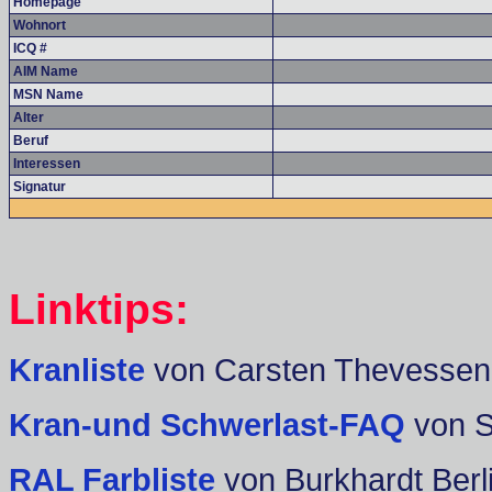
Homepage
Wohnort
ICQ #
AIM Name
MSN Name
Alter
Beruf
Interessen
Signatur
Linktips:
Kranliste
von Carsten Thevessen
Kran-und Schwerlast-FAQ
von 
RAL Farbliste
von Burkhardt Berl