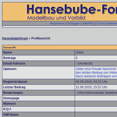
Registrieren
||
Einloggen
||
Hilfe/FAQ
||
Suche
||
Member
Hansebubeforum
» Profilansicht
Userprofil
Name
Viktor
Beiträge
6
Email-Adresse
- (Versteckt)
Optionen
Viktor eine Private Nachricht
den letzten Beitrag von Vikto
Nach weiteren Beiträgen von
Registrierdatum
06.09.2020, 04:22 Uhr
Letzter Beitrag
11.09.2020, 15:52 Uhr
Bewertungen
- (Vom Administrator deaktivie
Homepage
Wohnort
ICQ #
AIM Name