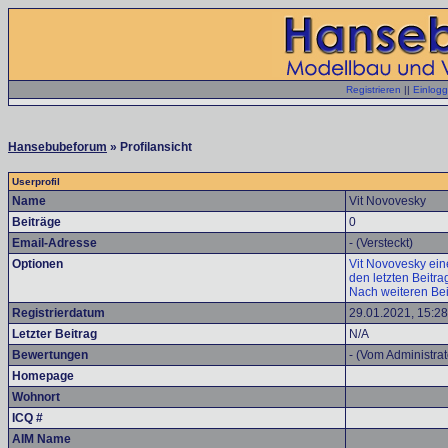
Registrieren
||
Einlog
Hansebubeforum
» Profilansicht
Userprofil
Name
Vit Novovesky
Beiträge
0
Email-Adresse
- (Versteckt)
Optionen
Vit Novovesky ein
den letzten Beitr
Nach weiteren Bei
Registrierdatum
29.01.2021, 15:28
Letzter Beitrag
N/A
Bewertungen
- (Vom Administrat
Homepage
Wohnort
ICQ #
AIM Name