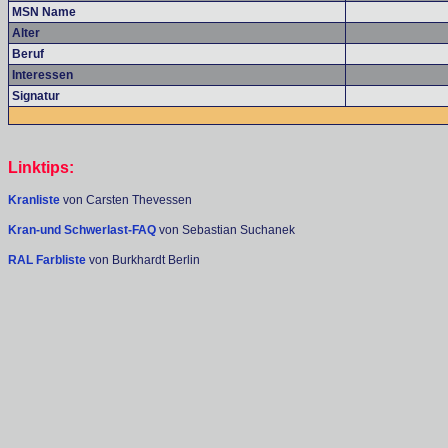
MSN Name
Alter
Beruf
Interessen
Signatur
Linktips:
Kranliste
von Carsten Thevessen
Kran-und Schwerlast-FAQ
von Sebastian Suchanek
RAL Farbliste
von Burkhardt Berlin