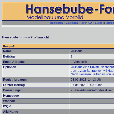
Registrieren
||
Einloggen
||
Hilfe/FAQ
||
Suche
||
Member
Hansebubeforum
» Profilansicht
Userprofil
Name
vr6klaus
Beiträge
1
Email-Adresse
- (Versteckt)
Optionen
vr6klaus eine Private Nachricht
den letzten Beitrag von vr6kla
Nach weiteren Beiträgen von v
Registrierdatum
03.06.2023, 14:13 Uhr
Letzter Beitrag
07.06.2023, 14:37 Uhr
Bewertungen
- (Vom Administrator deaktiviert
Homepage
Wohnort
ICQ #
AIM Name