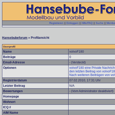
Registrieren
||
Einloggen
||
Hilfe/FAQ
||
Suche
||
Member
Hansebubeforum
» Profilansicht
Userprofil
Name
volvoF180
Beiträge
0
Email-Adresse
- (Versteckt)
Optionen
volvoF180 eine Private Nachrich
den letzten Beitrag von volvoF1
Nach weiteren Beiträgen von vo
Registrierdatum
07.02.2010, 17:31 Uhr
Letzter Beitrag
N/A
Bewertungen
- (Vom Administrator deaktiviert)
Homepage
Wohnort
ICQ #
AIM Name