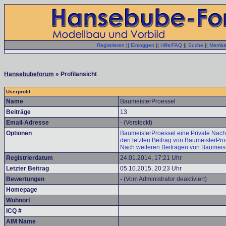
Registrieren
||
Einloggen
||
Hilfe/FAQ
||
Suche
||
Member
Hansebubeforum
» Profilansicht
Userprofil
Name
BaumeisterProessel
Beiträge
13
Email-Adresse
- (Versteckt)
Optionen
BaumeisterProessel eine Private Nachr
den letzten Beitrag von BaumeisterPro
Nach weiteren Beiträgen von Baumeis
Registrierdatum
24.01.2014, 17:21 Uhr
Letzter Beitrag
05.10.2015, 20:23 Uhr
Bewertungen
- (Vom Administrator deaktiviert)
Homepage
Wohnort
ICQ #
AIM Name