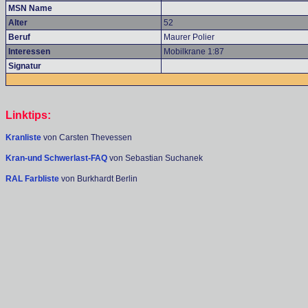
MSN Name
Alter
52
Beruf
Maurer Polier
Interessen
Mobilkrane 1:87
Signatur
Linktips:
Kranliste
von Carsten Thevessen
Kran-und Schwerlast-FAQ
von Sebastian Suchanek
RAL Farbliste
von Burkhardt Berlin