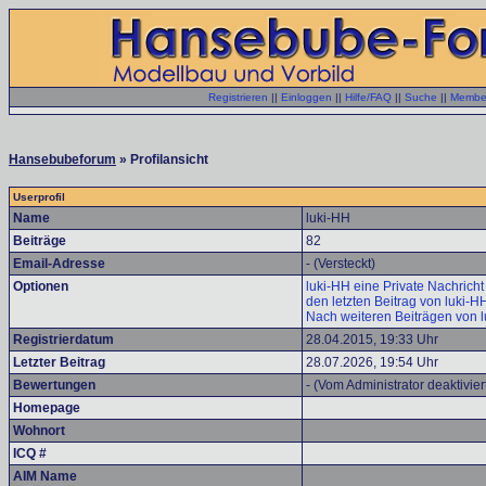
Registrieren
||
Einloggen
||
Hilfe/FAQ
||
Suche
||
Member
Hansebubeforum
» Profilansicht
Userprofil
Name
luki-HH
Beiträge
82
Email-Adresse
- (Versteckt)
Optionen
luki-HH eine Private Nachricht
den letzten Beitrag von luki-H
Nach weiteren Beiträgen von 
Registrierdatum
28.04.2015, 19:33 Uhr
Letzter Beitrag
28.07.2026, 19:54 Uhr
Bewertungen
- (Vom Administrator deaktivier
Homepage
Wohnort
ICQ #
AIM Name