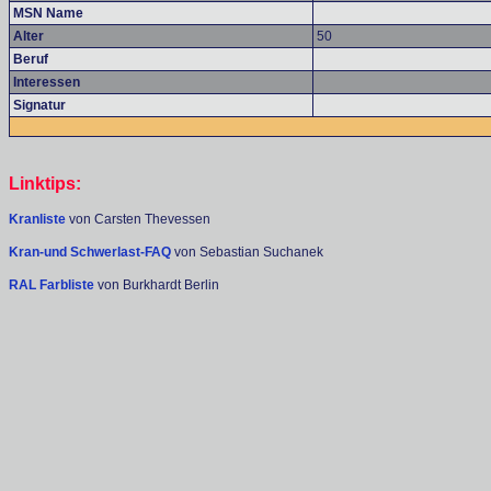
MSN Name
Alter
50
Beruf
Interessen
Signatur
Linktips:
Kranliste
von Carsten Thevessen
Kran-und Schwerlast-FAQ
von Sebastian Suchanek
RAL Farbliste
von Burkhardt Berlin