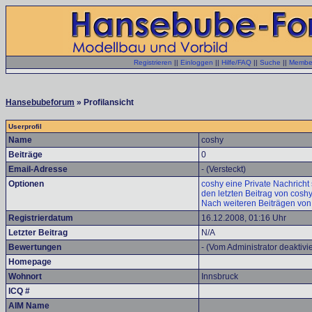
Registrieren
||
Einloggen
||
Hilfe/FAQ
||
Suche
||
Member
Hansebubeforum
» Profilansicht
Userprofil
Name
coshy
Beiträge
0
Email-Adresse
- (Versteckt)
Optionen
coshy eine Private Nachricht
den letzten Beitrag von cosh
Nach weiteren Beiträgen von
Registrierdatum
16.12.2008, 01:16 Uhr
Letzter Beitrag
N/A
Bewertungen
- (Vom Administrator deaktivie
Homepage
Wohnort
Innsbruck
ICQ #
AIM Name