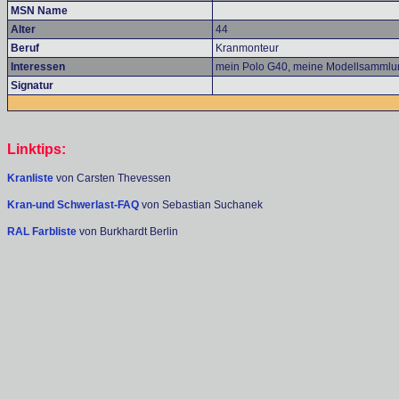
MSN Name
Alter
44
Beruf
Kranmonteur
Interessen
mein Polo G40, meine Modellsammlun
Signatur
Linktips:
Kranliste
von Carsten Thevessen
Kran-und Schwerlast-FAQ
von Sebastian Suchanek
RAL Farbliste
von Burkhardt Berlin