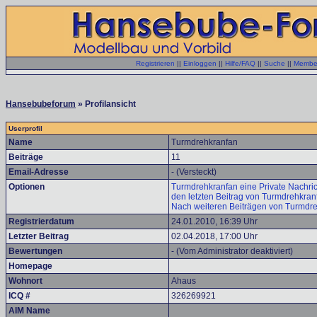
Registrieren
||
Einloggen
||
Hilfe/FAQ
||
Suche
||
Member
Hansebubeforum
» Profilansicht
Userprofil
Name
Turmdrehkranfan
Beiträge
11
Email-Adresse
- (Versteckt)
Optionen
Turmdrehkranfan eine Private Nachric
den letzten Beitrag von Turmdrehkran
Nach weiteren Beiträgen von Turmdr
Registrierdatum
24.01.2010, 16:39 Uhr
Letzter Beitrag
02.04.2018, 17:00 Uhr
Bewertungen
- (Vom Administrator deaktiviert)
Homepage
Wohnort
Ahaus
ICQ #
326269921
AIM Name