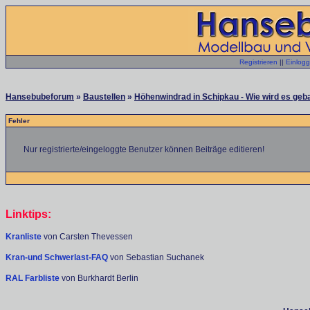
Registrieren
||
Einlog
Hansebubeforum
»
Baustellen
»
Höhenwindrad in Schipkau - Wie wird es geb
Fehler
Nur registrierte/eingeloggte Benutzer können Beiträge editieren!
Linktips:
Kranliste
von Carsten Thevessen
Kran-und Schwerlast-FAQ
von Sebastian Suchanek
RAL Farbliste
von Burkhardt Berlin