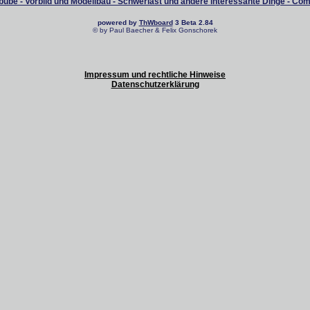
ube - Vorbild und Modellbau - Schwerlast und andere interessante Dinge - Co
powered by
ThWboard
3 Beta 2.84
© by Paul Baecher & Felix Gonschorek
Impressum und rechtliche Hinweise
Datenschutzerklärung