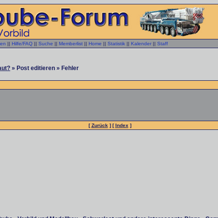
gen
||
Hilfe/FAQ
||
Suche
||
Memberlist
||
Home
||
Statistik
||
Kalender
||
Staff
aut?
» Post editieren » Fehler
[
Zurück
] [
Index
]