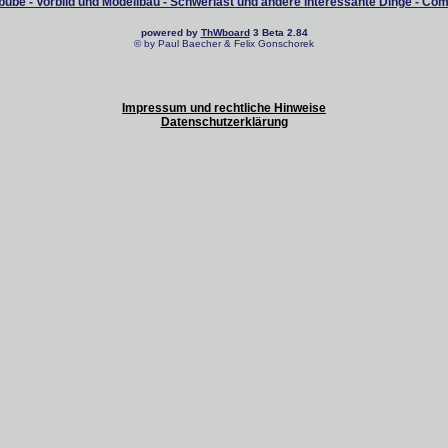
ube - Vorbild und Modellbau - Schwerlast und andere interessante Dinge - Co
powered by
ThWboard
3 Beta 2.84
© by Paul Baecher & Felix Gonschorek
Impressum und rechtliche Hinweise
Datenschutzerklärung