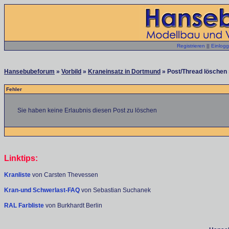
Registrieren
||
Einlog
Hansebubeforum
»
Vorbild
»
Kraneinsatz in Dortmund
» Post/Thread löschen 
Fehler
Sie haben keine Erlaubnis diesen Post zu löschen
Linktips:
Kranliste
von Carsten Thevessen
Kran-und Schwerlast-FAQ
von Sebastian Suchanek
RAL Farbliste
von Burkhardt Berlin