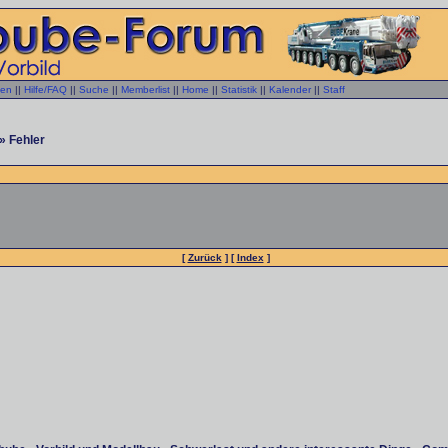
gen
||
Hilfe/FAQ
||
Suche
||
Memberlist
||
Home
||
Statistik
||
Kalender
||
Staff
» Fehler
[
Zurück
] [
Index
]