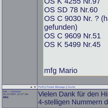
OS K 4255 Nr.97
OS SD 78 Nr.60
OS C 9030 Nr. ? (h
gefunden)
OS C 9609 Nr.51
OS K 5499 Nr.45
mfg Mario
Profil
||
Private Message
||
Suche
004 —
Direktlink
Vielen Dank für den H
26.10.2007, 22:37 Uhr
wka
4-stelligen Nummern di