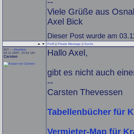
--
Viele Grüße aus Osna
Axel Bick
Dieser Post wurde am 03.11
Profil
||
Private Message
||
Suche
007 —
Direktlink
Hallo Axel,
03.11.2007, 15:52 Uhr
Carsten
gibt es nicht auch ei
--
Carsten Thevessen
Tabellenbücher für K
Vermieter-Map für K