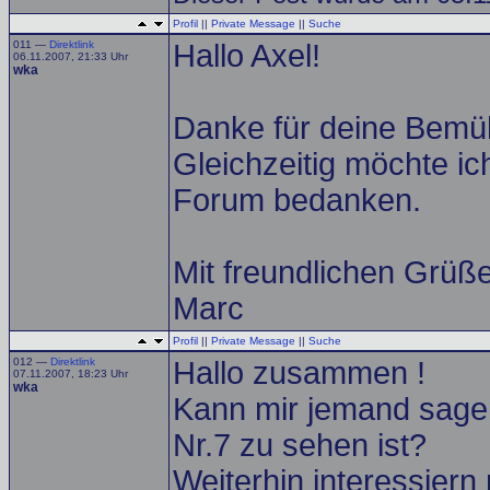
Profil
||
Private Message
||
Suche
011 —
Direktlink
Hallo Axel!
06.11.2007, 21:33 Uhr
wka
Danke für deine Bemüh
Gleichzeitig möchte ich
Forum bedanken.
Mit freundlichen Grü
Marc
Profil
||
Private Message
||
Suche
012 —
Direktlink
Hallo zusammen !
07.11.2007, 18:23 Uhr
wka
Kann mir jemand sagen 
Nr.7 zu sehen ist?
Weiterhin interessiern