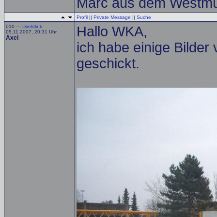
Marc aus dem Westmü
Profil
||
Private Message
||
Suche
010 —
Direktlink
Hallo WKA,
05.11.2007, 20:31 Uhr
Axel
ich habe einige Bilder
geschickt.