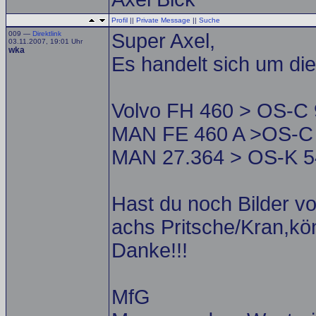
Profil
||
Private Message
||
Suche
009 —
Direktlink
Super Axel,
03.11.2007, 19:01 Uhr
wka
Es handelt sich um di
Volvo FH 460 > OS-C
MAN FE 460 A >OS-C
MAN 27.364 > OS-K 
Hast du noch Bilder v
achs Pritsche/Kran,könt
Danke!!!
MfG