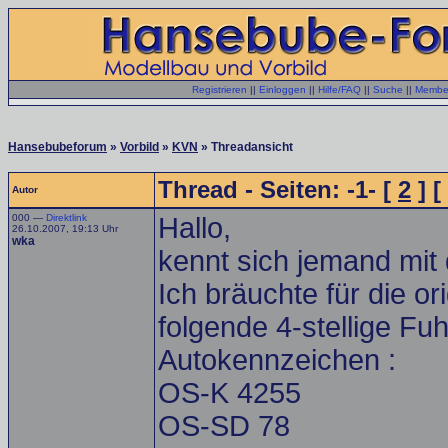
Registrieren
||
Einloggen
||
Hilfe/FAQ
||
Suche
||
Member
Hansebubeforum
»
Vorbild
»
KVN
» Threadansicht
Thread - Seiten: -1- [
2
] [
Autor
000 —
Direktlink
Hallo,
26.10.2007, 19:13 Uhr
wka
kennt sich jemand mi
Ich bräuchte für die o
folgende 4-stellige F
Autokennzeichen :
OS-K 4255
OS-SD 78