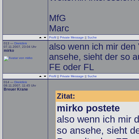
MfG
Marc
Profil
||
Private Message
||
Suche
013 —
Direktlink
also wenn ich mir den 
07.11.2007, 23:04 Uhr
mirko
ansehe, sieht der so a
FE oder FL
Profil
||
Private Message
||
Suche
014 —
Direktlink
08.11.2007, 11:45 Uhr
Breuer Krane
Zitat:
mirko postete
also wenn ich mir 
so ansehe, sieht d