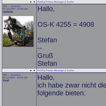
Profil
||
Private Message
||
Suche
005 —
Direktlink
Hallo,
27.10.2007, 07:09 Uhr
stefanv
OS-K 4255 = 4908
Stefan
--
Gruß
Stefan
Profil
||
Private Message
||
Suche
006 —
Direktlink
Hallo,
03.11.2007, 14:20 Uhr
Axel
ich habe zwar nicht d
folgende bieten: