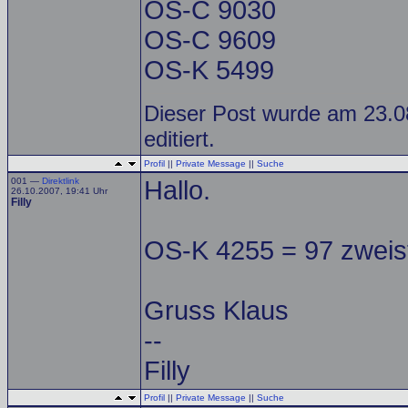
OS-C 9030
OS-C 9609
OS-K 5499
Dieser Post wurde am 23.0
editiert.
Profil
||
Private Message
||
Suche
001 —
Direktlink
Hallo.
26.10.2007, 19:41 Uhr
Filly
OS-K 4255 = 97 zweiste
Gruss Klaus
--
Filly
Profil
||
Private Message
||
Suche