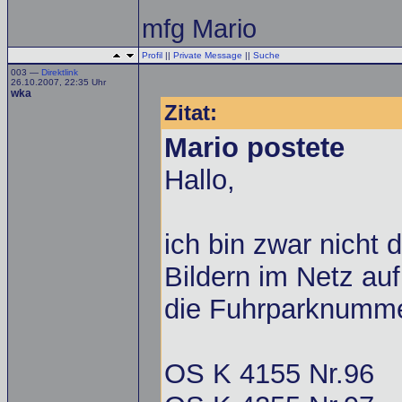
mfg Mario
Profil
||
Private Message
||
Suche
003 —
Direktlink
26.10.2007, 22:35 Uhr
wka
Zitat:
Mario postete
Hallo,
ich bin zwar nicht 
Bildern im Netz au
die Fuhrparknummer
OS K 4155 Nr.96