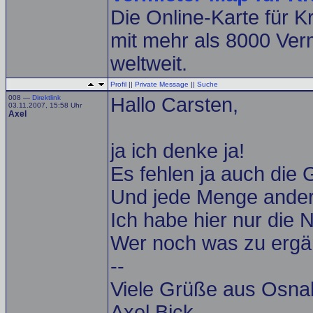
Die Online-Karte für 
mit mehr als 8000 Ver
weltweit.
Profil
||
Private Message
||
Suche
008 —
Direktlink
Hallo Carsten,
03.11.2007, 15:58 Uhr
Axel
ja ich denke ja!
Es fehlen ja auch die
Und jede Menge ander
Ich habe hier nur die 
Wer noch was zu ergän
--
Viele Grüße aus Osna
Axel Bick