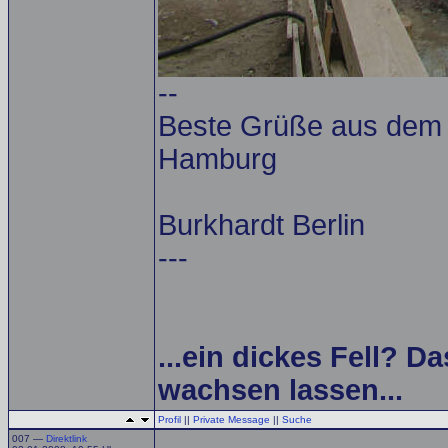
--
Beste Grüße aus dem A
Hamburg
Burkhardt Berlin
---
...ein dickes Fell? Da
wachsen lassen...
Profil
||
Private Message
||
Suche
007 —
Direktlink