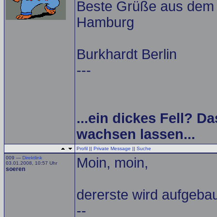
Beste Grüße aus dem A
Hamburg
Burkhardt Berlin
---
...ein dickes Fell? Da
wachsen lassen...
Profil
||
Private Message
||
Suche
009 —
Direktlink
Moin, moin,
03.01.2008, 10:57 Uhr
soeren
dererste wird aufgebau
--