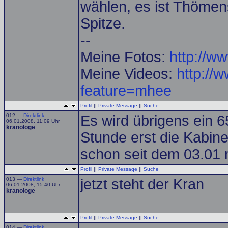
wählen, es ist Thömens
Spitze.
--
Meine Fotos:
http://w
Meine Videos:
http://
feature=mhee
Profil
||
Private Message
||
Suche
012 —
Direktlink
Es wird übrigens ein 6
06.01.2008, 11:09 Uhr
kranologe
Stunde erst die Kabine
schon seit dem 03.01 m
Profil
||
Private Message
||
Suche
013 —
Direktlink
jetzt steht der Kran
06.01.2008, 15:40 Uhr
kranologe
Profil
||
Private Message
||
Suche
014 —
Direktlink