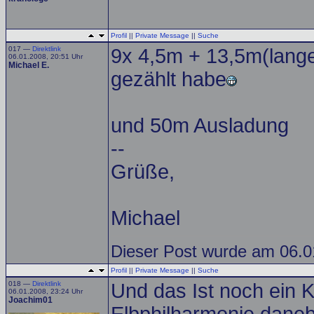
Profil
||
Private Message
||
Suche
017 —
Direktlink
9x 4,5m + 13,5m(lange
06.01.2008, 20:51 Uhr
Michael E.
gezählt habe
und 50m Ausladung
--
Grüße,
Michael
Dieser Post wurde am 06.01
Profil
||
Private Message
||
Suche
018 —
Direktlink
Und das Ist noch ein 
06.01.2008, 23:24 Uhr
Joachim01