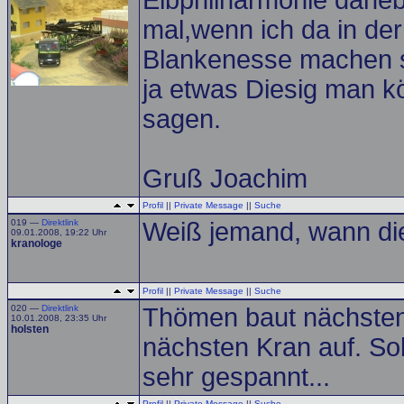
Elbphilharmonie daneb
mal,wenn ich da in der
Blankenesse machen so
ja etwas Diesig man 
sagen.
Gruß Joachim
Profil
||
Private Message
||
Suche
019 —
Direktlink
Weiß jemand, wann di
09.01.2008, 19:22 Uhr
kranologe
Profil
||
Private Message
||
Suche
020 —
Direktlink
Thömen baut nächsten
10.01.2008, 23:35 Uhr
holsten
nächsten Kran auf. Sol
sehr gespannt...
Profil
||
Private Message
||
Suche