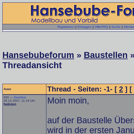
Registrieren
||
Einloggen
||
Hilfe/FAQ
||
Suche
||
Member
Hansebubeforum
»
Baustellen
Threadansicht
Thread - Seiten: -1- [
2
] [
Autor
000 —
Direktlink
Moin moin,
28.12.2007, 11:19 Uhr
holsten
auf der Baustelle Übe
wird in der ersten Jan