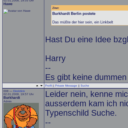
02.01.2008, 19:55 Uhr
Hawe
Zitat:
Burkhardt Berlin postete
Das müßte der hier sein, ein Linkbelt
Hast Du eine Idee bzg
Harry
--
Es gibt keine dummen
Profil
||
Private Message
||
Suche
008 —
Direktlink
Leider nein, kenne mic
02.01.2008, 19:57 Uhr
Burkhardt
ausserdem kam ich ni
Admin
Typenschild Suche.
--