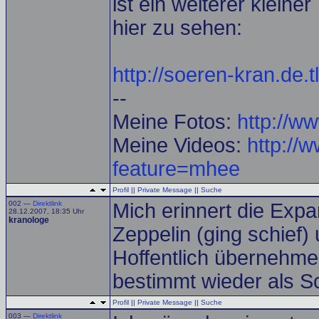
ist ein weiterer kleiner
hier zu sehen:
http://soeren-kran.de.t
--
Meine Fotos:
http://w
Meine Videos:
http://
feature=mhee
Profil
||
Private Message
||
Suche
002 —
Direktlink
Mich erinnert die Expa
28.12.2007, 18:35 Uhr
kranologe
Zeppelin (ging schief)
Hoffentlich übernehmen
bestimmt wieder als S
Profil
||
Private Message
||
Suche
003 —
Direktlink