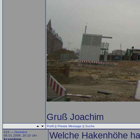
Gruß Joachim
Profil
||
Private Message
||
Suche
016 —
Direktlink
Welche Hakenhöhe hat
06.01.2008, 20:10 Uhr
kranologe