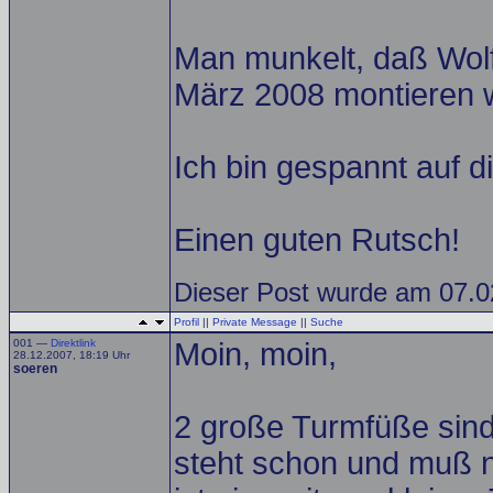
Man munkelt, daß Wolf
März 2008 montieren w
Ich bin gespannt auf d
Einen guten Rutsch!
Dieser Post wurde am 07.02
Profil
||
Private Message
||
Suche
001 —
Direktlink
Moin, moin,
28.12.2007, 18:19 Uhr
soeren
2 große Turmfüße sind b
steht schon und muß 