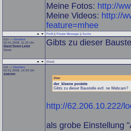
Meine Fotos:
http://w
Meine Videos:
http://
feature=mhee
Profil
||
Private Message
||
Suche
010 —
Direktlink
Gibts zu dieser Baust
03.01.2008, 11:20 Uhr
Gast:Sven Leist
Gäste
(Gast)
011 —
Direktlink
03.01.2008, 14:53 Uhr
soeren
Zitat:
der_kleene postete
Gibts zu dieser Baustelle evtl. ne Webcam?
http://62.206.10.222/l
als grobe Einstellung 