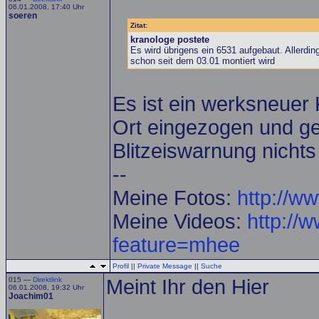
06.01.2008, 17:40 Uhr
soeren
Zitat:
kranologe postete
Es wird übrigens ein 6531 aufgebaut. Allerdin
schon seit dem 03.01 montiert wird
Es ist ein werksneuer 
Ort eingezogen und g
Blitzeiswarnung nicht
--
Meine Fotos:
http://w
Meine Videos:
http://
feature=mhee
Profil
||
Private Message
||
Suche
015 —
Direktlink
Meint Ihr den Hier
06.01.2008, 19:32 Uhr
Joachim01