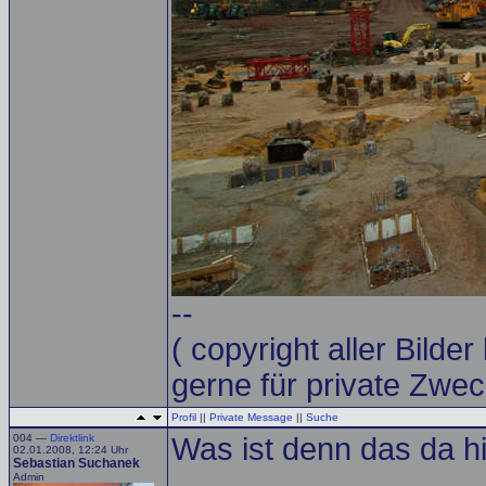
--
( copyright aller Bilder
gerne für private Zwe
Profil
||
Private Message
||
Suche
004 —
Direktlink
Was ist denn das da hi
02.01.2008, 12:24 Uhr
Sebastian Suchanek
Admin