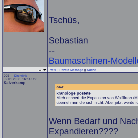
Tschüs,
Sebastian
--
Baumaschinen-Modell
Profil
||
Private Message
||
Suche
005 —
Direktlink
02.01.2008, 16:54 Uhr
Kalverkamp
Zitat:
kranologe postete
Mich erinnert die Expansion von Wolffkran /M2
übernehmen die sich nicht. Aber jetzt werde 
Wenn Bedarf und Nachf
Expandieren????