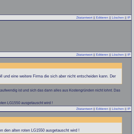
Zitatantwort
||
Editieren
||
Löschen
||
IP
Zitatantwort
||
Editieren
||
Löschen
||
IP
 und eine weitere Firma die sich aber nicht entscheiden kann. Der
aufwendig ist und sich das dann alles aus Kostengründen nicht lohnt. Das
oten LG1550 ausgetauscht wird !
Zitatantwort
||
Editieren
||
Löschen
||
IP
n den alten roten LG1550 ausgetauscht wird !