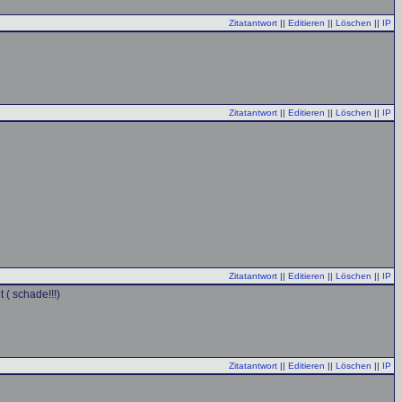
Zitatantwort
||
Editieren
||
Löschen
||
IP
Zitatantwort
||
Editieren
||
Löschen
||
IP
Zitatantwort
||
Editieren
||
Löschen
||
IP
 ( schade!!!)
Zitatantwort
||
Editieren
||
Löschen
||
IP