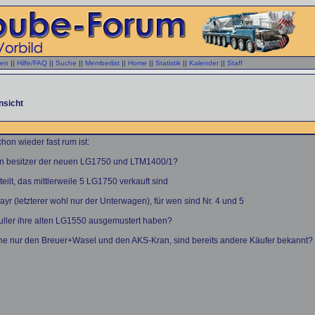
gen
||
Hilfe/FAQ
||
Suche
||
Memberlist
||
Home
||
Statistik
||
Kalender
||
Staff
nsicht
on wieder fast rum ist:
gen besitzer der neuen LG1750 und LTM1400/1?
ilt, das mittlerweile 5 LG1750 verkauft sind
r (letzterer wohl nur der Unterwagen), für wen sind Nr. 4 und 5
Buller ihre alten LG1550 ausgemustert haben?
e nur den Breuer+Wasel und den AKS-Kran, sind bereits andere Käufer bekannt? Ei