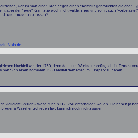
hvollziehen, warum man einen Kran gegen einen ebenfalls gebrauchten gleichen Ty
, aber der "neue" Kran ist ja auch nicht wirklich neu und somit auch "vorbelastet".
 und runderneuern zu lassen?
hein-Main.de
eichen Nachteil wie der 1750, denn der ist m. W. eine ursprünglich für Fernost v
 schon Sinn einen normalen 1550 anstatt dem roten im Fuhrpark zu haben.
ich vielleicht Breuer & Wasel für ein LG 1750 entscheiden wollen. Die haben ja be
 Breuer & Wasel entschieden hat, kann ich noch nichts sagen.