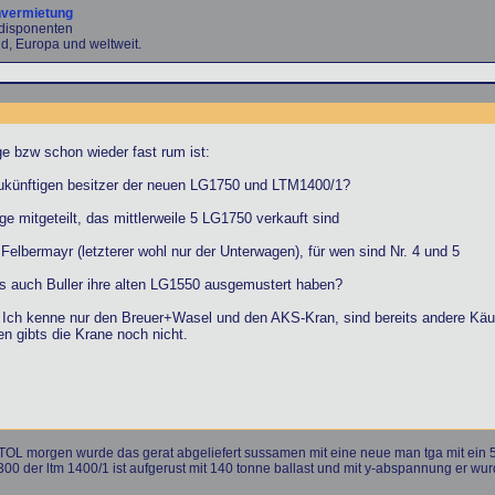
nvermietung
ndisponenten
d, Europa und weltweit.
e bzw schon wieder fast rum ist:
zukünftigen besitzer der neuen LG1750 und LTM1400/1?
e mitgeteilt, das mittlerweile 5 LG1750 verkauft sind
elbermayr (letzterer wohl nur der Unterwagen), für wen sind Nr. 4 und 5
ls auch Buller ihre alten LG1550 ausgemustert haben?
Ich kenne nur den Breuer+Wasel und den AKS-Kran, sind bereits andere Käuf
n gibts die Krane noch nicht.
er TOL morgen wurde das gerat abgeliefert sussamen mit eine neue man tga mit ein 5
300 der ltm 1400/1 ist aufgerust mit 140 tonne ballast und mit y-abspannung er wurd