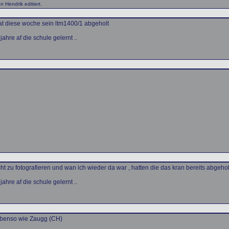
 Hendrik editiert.
at diese woche sein ltm1400/1 abgeholt
ahre af die schule gelernt ..
ht zu fotografieren und wan ich wieder da war , hatten die das kran bereits abgeholt
ahre af die schule gelernt ..
ebenso wie Zaugg (CH)