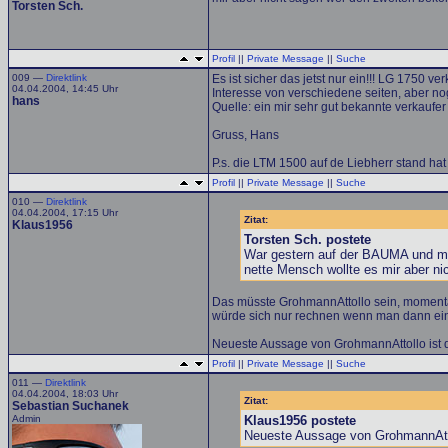
Torsten Sch.
Profil
||
Private Message
||
Suche
009 —
Direktlink
Es ist sicher das jetst nur ein!!! LG 1750 ver
04.04.2004, 14:45 Uhr
Interesse von verschiedene seiten, aber nog 
hans
Quelle: ein mir sehr gut bekannte verkaufer
Gruss, Hans
P.s. die LTM 1500 auf de Liebherr stand h
Profil
||
Private Message
||
Suche
010 —
Direktlink
04.04.2004, 17:15 Uhr
Zitat:
Klaus1956
Torsten Sch. postete
War gestern auf der BAUMA und mir
nette Mensch wollte es mir aber n
Das müsste GrohmannAttollo sein, momentan
würde sich nur rechnen wenn man dann ein p
Neueste Aussage von GrohmannAttollo ist 
Profil
||
Private Message
||
Suche
011 —
Direktlink
04.04.2004, 18:03 Uhr
Zitat:
Sebastian Suchanek
Admin
Klaus1956 postete
Neueste Aussage von GrohmannAttol