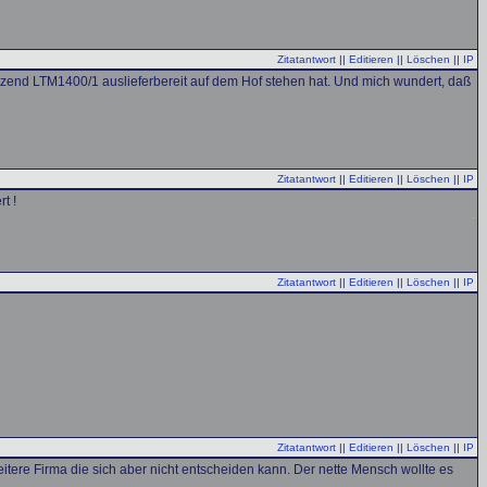
Zitatantwort
||
Editieren
||
Löschen
||
IP
utzend LTM1400/1 auslieferbereit auf dem Hof stehen hat. Und mich wundert, daß
Zitatantwort
||
Editieren
||
Löschen
||
IP
t !
Zitatantwort
||
Editieren
||
Löschen
||
IP
Zitatantwort
||
Editieren
||
Löschen
||
IP
tere Firma die sich aber nicht entscheiden kann. Der nette Mensch wollte es