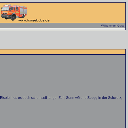
Willkommen Gast!
sele hies es doch schon seit langer Zeit, Senn AG und Zaugg in der Schweiz,