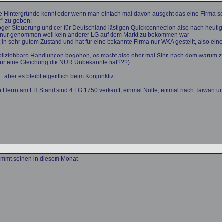
die Hintergründe kennt oder wenn man einfach mal davon ausgeht das eine Firma sc
r" zu geben:
naloger Steuerung und der für Deutschland lästigen Quickconnection also nach heut
ich nur genommen weil kein anderer LG auf dem Markt zu bekommen war
t in sehr gutem Zustand und hat für eine bekannte Firma nur WKA gestellt, also ei
ollziehbare Handlungen begehen, es macht also eher mal Sinn nach dem warum zu 
für eine Gleichung die NUR Unbekannte hat???)
.aber es bleibt eigentlich beim Konjunktiv
Herrn am LH Stand sind 4 LG 1750 verkauft, einmal Nolte, einmal nach Taiwan un
mmt seinen in diesem Monat