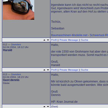
Irgendwie kann ich das nicht so recht nac
Gut, irgendwann wird Verschleiß zum Problem
eigenen, alten Kran auf den Hof zu stellen
Tschüs,
Sebastian
--
Baumaschinen-Modelle.net
-
Schwerlast-R
Profil
||
Private Message
||
Suche
012 —
Direktlink
Hallo,
04.04.2004, 18:12 Uhr
Harald
der rote 1550 von Grohmann hat aber den gl
transportiert werden muss. Somit macht es
Gruß,
Harald
Profil
||
Private Message
||
Suche
013 —
Direktlink
Hallo,
04.04.2004, 18:23 Uhr
Gast:dennis
Mir ist kürzlich zu Ohren gekommen, dass s
Gäste
könnte bald ausgemustert werden. Wie sich
Gruß
Dennis
HP: Kran Journal.de
(Gast)