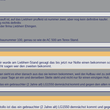
kauft ist, auf das Liebherr pruffeld ist nummer zwei, aber nog kein definitive kaufer.
nichts definitiv.
 der firma Liebherr Ehingen.
at baunummer 100, genau so wie de AC 500 am Terex Stand.
 wurde am Liebherr-Stand gesagt das bis jetzt nur Nolte einen bekommen soll
icht sagen wer den zweiten bekommt.
 sieht es eher danach aus das sie keinen bekommen, weil der Aufbau viel zu zeit
aar Tage an ein und derselben Stelle steht und nicht nur für einen einzigen Hub.
das ein gebrauchter (2 Jahre alt) LG1550 demnächst kommt und gegen den alten r
lo ist das ein gebrauchter (2 Jahre alt) LG1550 demnächst kommt und gege