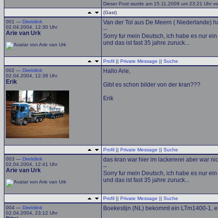
Dieser Post wurde am 15.11.2009 um 23:21 Uhr von
(Gast)
001 —
Direktlink
Van der Tol aus De Meern ( Niederlande) h
02.04.2004, 12:30 Uhr
--
Arie van Urk
Sorry fur mein Deutsch, ich habe es nur ein j
und das ist fast 35 jahre zuruck...
Profil
||
Private Message
||
Suche
002 —
Direktlink
Hallo Arie,
02.04.2004, 12:38 Uhr
Erik
Gibt es schon bilder von der kran???
Erik
Profil
||
Private Message
||
Suche
003 —
Direktlink
das kran war hier im lackererei aber war nic
02.04.2004, 12:41 Uhr
--
Arie van Urk
Sorry fur mein Deutsch, ich habe es nur ein j
und das ist fast 35 jahre zuruck...
Profil
||
Private Message
||
Suche
004 —
Direktlink
Boekestijn (NL) bekommt ein LTm1400-1, 
02.04.2004, 23:12 Uhr