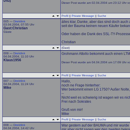
Ditzj
Dieser Post wurde am 02.04.2004 um 23:12 Uhr von 
Profil
||
Private Message
||
Suche
005 —
Direktlink
álles klar, Danke, aber das sind doch auch
03.04.2004, 07:55 Uhr
seit der Bauma keinen neuen Käufer bekann
Gast:Christian
Gäste
Oder haben die Dank des SSL-TY-Prozesse
Christian
(Gast)
006 —
Direktlink
Grohmann Attollo bekommt auch einen LTM14
04.04.2004, 11:10 Uhr
Klaus1956
Dieser Post wurde am 04.04.2004 um 17:09 Uhr von
Profil
||
Private Message
||
Suche
007 —
Direktlink
Hallo,
04.04.2004, 11:24 Uhr
noch ne Frage hinterher:
Mike
Wer bekommt einen LG 1750? Außer Nolte
--
Nicht weil es schwierig ist wagen wir es nich
Frei nach Sokrates
Gruß von mir!
Mike
Profil
||
Private Message
||
Suche
008 —
Direktlink
War gestern auf der BAUMA und mir wurde am
04.04.2004, 14:42 Uhr
mir aber nicht sagen wer den zweiten beko