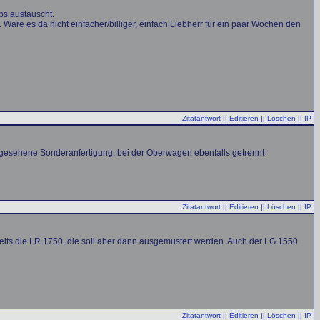
ps austauscht.
 Wäre es da nicht einfacher/billiger, einfach Liebherr für ein paar Wochen den
Zitatantwort
||
Editieren
||
Löschen
||
IP
orgesehene Sonderanfertigung, bei der Oberwagen ebenfalls getrennt
Zitatantwort
||
Editieren
||
Löschen
||
IP
reits die LR 1750, die soll aber dann ausgemustert werden. Auch der LG 1550
Zitatantwort
||
Editieren
||
Löschen
||
IP