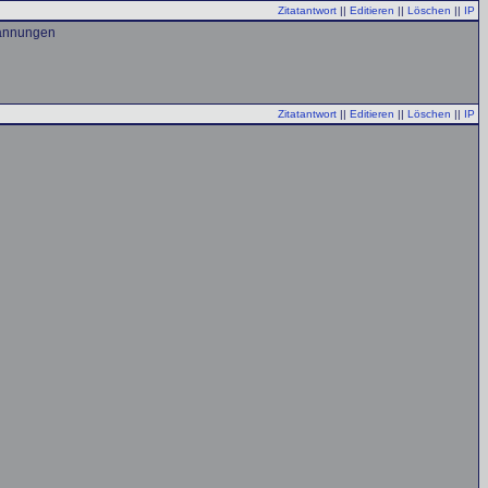
Zitatantwort
||
Editieren
||
Löschen
||
IP
spannungen
Zitatantwort
||
Editieren
||
Löschen
||
IP