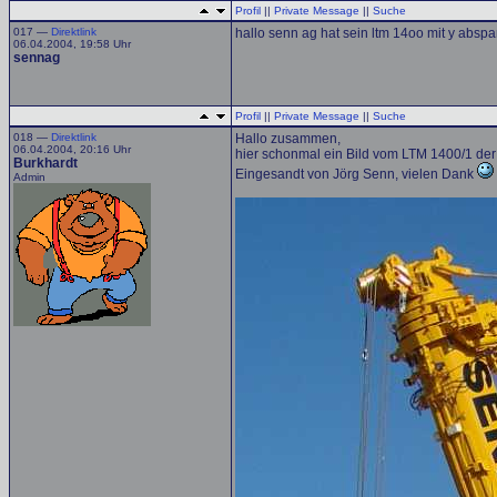
Profil
||
Private Message
||
Suche
017 —
Direktlink
hallo senn ag hat sein ltm 14oo mit y absp
06.04.2004, 19:58 Uhr
sennag
Profil
||
Private Message
||
Suche
018 —
Direktlink
Hallo zusammen,
06.04.2004, 20:16 Uhr
hier schonmal ein Bild vom LTM 1400/1 de
Burkhardt
Eingesandt von Jörg Senn, vielen Dank
Admin