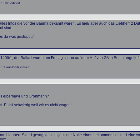
Ditzj editiert.
 alles Infos die vor der Bauma bekannt waren. Es hieß aber auch das Liebherr 2 D
t sind...
s da was gestoppt?
00/1, der Ballast wurde am Freitag schon auf dem Hof von GA in Berlin angeliefer
 Klaus1956 editiert.
, Felbermayr und Grohmann?
t. Es ist schwierig weil wir es nicht wagen!!
 Liebherr-Stand gesagt das bis jetzt nur Nolte einen bekommen soll und eine wei
mmt.