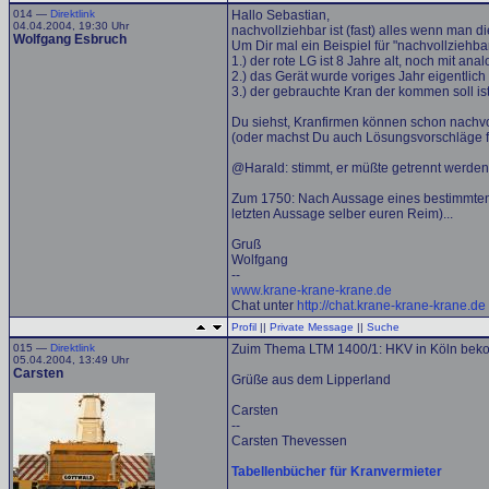
014 —
Direktlink
Hallo Sebastian,
04.04.2004, 19:30 Uhr
nachvollziehbar ist (fast) alles wenn man 
Wolfgang Esbruch
Um Dir mal ein Beispiel für "nachvollziehba
1.) der rote LG ist 8 Jahre alt, noch mit a
2.) das Gerät wurde voriges Jahr eigentl
3.) der gebrauchte Kran der kommen soll is
Du siehst, Kranfirmen können schon nachv
(oder machst Du auch Lösungsvorschläge 
@Harald: stimmt, er müßte getrennt werden..
Zum 1750: Nach Aussage eines bestimmten 
letzten Aussage selber euren Reim)...
Gruß
Wolfgang
--
www.krane-krane-krane.de
Chat unter
http://chat.krane-krane-krane.de
Profil
||
Private Message
||
Suche
015 —
Direktlink
Zuim Thema LTM 1400/1: HKV in Köln beko
05.04.2004, 13:49 Uhr
Carsten
Grüße aus dem Lipperland
Carsten
--
Carsten Thevessen
Tabellenbücher für Kranvermieter