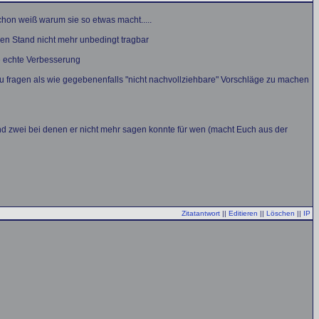
hon weiß warum sie so etwas macht.....
igen Stand nicht mehr unbedingt tragbar
ne echte Verbesserung
fragen als wie gegebenenfalls "nicht nachvollziehbare" Vorschläge zu machen
d zwei bei denen er nicht mehr sagen konnte für wen (macht Euch aus der
Zitatantwort
||
Editieren
||
Löschen
||
IP