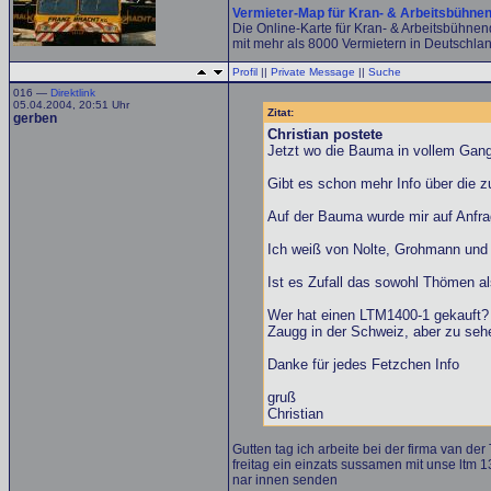
Vermieter-Map für Kran- & Arbeitsbühne
Die Online-Karte für Kran- & Arbeitsbühne
mit mehr als 8000 Vermietern in Deutschlan
Profil
||
Private Message
||
Suche
016 —
Direktlink
05.04.2004, 20:51 Uhr
Zitat:
gerben
Christian postete
Jetzt wo die Bauma in vollem Gang
Gibt es schon mehr Info über die 
Auf der Bauma wurde mir auf Anfrag
Ich weiß von Nolte, Grohmann und F
Ist es Zufall das sowohl Thömen a
Wer hat einen LTM1400-1 gekauft? 
Zaugg in der Schweiz, aber zu sehe
Danke für jedes Fetzchen Info
gruß
Christian
Gutten tag ich arbeite bei der firma van d
freitag ein einzats sussamen mit unse ltm 1
nar innen senden