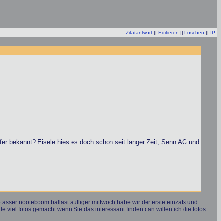
Zitatantwort
||
Editieren
||
Löschen
||
IP
er bekannt? Eisele hies es doch schon seit langer Zeit, Senn AG und
 asser nooteboom ballast aufliger mittwoch habe wir der erste einzats und
e viel fotos gemacht wenn Sie das interessant finden dan willen ich die fotos