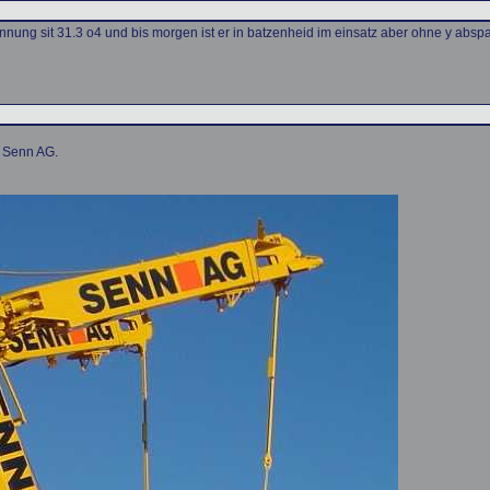
annung sit 31.3 o4 und bis morgen ist er in batzenheid im einsatz aber ohne y ab
r Senn AG.