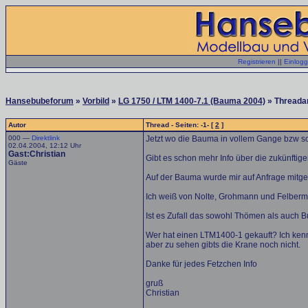
Registrieren
||
Einlog
Hansebubeforum
»
Vorbild
»
LG 1750 / LTM 1400-7.1 (Bauma 2004)
» Threada
Autor
Thread - Seiten: -1- [
2
]
000 —
Direktlink
Jetzt wo die Bauma in vollem Gange bzw sch
02.04.2004, 12:12 Uhr
Gast:Christian
Gibt es schon mehr Info über die zukünfti
Gäste
Auf der Bauma wurde mir auf Anfrage mitgete
Ich weiß von Nolte, Grohmann und Felbermay
Ist es Zufall das sowohl Thömen als auch 
Wer hat einen LTM1400-1 gekauft? Ich kenn
aber zu sehen gibts die Krane noch nicht.
Danke für jedes Fetzchen Info
gruß
Christian