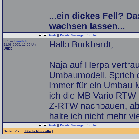
...ein dickes Fell? Da
wachsen lassen...
Profil
||
Private Message
||
Suche
005 —
Direktlink
Hallo Burkhardt,
11.08.2005, 12:56 Uhr
Jupp
Naja auf Herpa vertrau
Umbaumodell. Sprich d
immer für ein Umbau M
ich die MB Vario RTW 
Z-RTW nachbauen, abe
halte ich nicht mehr vie
Profil
||
Private Message
||
Suche
Seiten: -1- [
Blaulichtmodelle
]