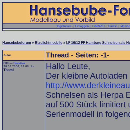
Registrieren
||
Einloggen
||
Hilfe/FAQ
||
Suche
||
Member
Hansebubeforum
»
Blaulichtmodelle
»
LF 16/12 FF Hamburg Schnelsen als He
Thread - Seiten: -1-
Autor
000 —
Direktlink
Hallo Leute,
20.04.2004, 17:06 Uhr
Thomi
Der kleibne Autoladen
http://www.derkleinea
Schnelsen als Herpa Ex
auf 500 Stück limitier
Serienmodell in folge