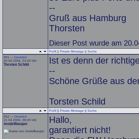
--
Gruß aus Hamburg
Thorsten
Dieser Post wurde am 20.04
Profil
||
Private Message
||
Suche
001 —
Direktlink
Ist es denn der richti
20.04.2004, 23:45 Uhr
Torsten Schild
--
Schöne Grüße aus de
Torsten Schild
Profil
||
Private Message
||
Suche
002 —
Direktlink
Hallo,
21.04.2004, 09:40 Uhr
modellbaujan
garantiert nicht!