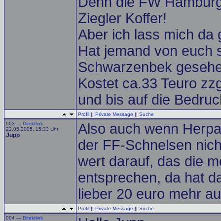
Denn die FW Hamburg f
Ziegler Koffer!
Aber ich lass mich da 
Hat jemand von euch
Schwarzenbek geseh
Kostet ca.33 Teuro zz
und bis auf die Bedruck
Profil
||
Private Message
||
Suche
003 —
Direktlink
Also auch wenn Herpa 
22.05.2005, 15:33 Uhr
Jupp
der FF-Schnelsen nicht
wert darauf, das die m
entsprechen, da hat da
lieber 20 euro mehr au
Profil
||
Private Message
||
Suche
004 —
Direktlink