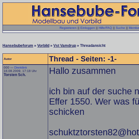
Registrieren
||
Einloggen
||
Hilfe/FAQ
||
Suche
||
Member
Hansebubeforum
»
Vorbild
»
Vst Vamdrup
» Threadansicht
Thread - Seiten: -1-
Autor
000 —
Direktlink
Hallo zusammen
16.08.2009, 17:18 Uhr
Torsten Sch.
ich bin auf der suche
Effer 1550. Wer was fü
schicken
schuktztorsten82@hot