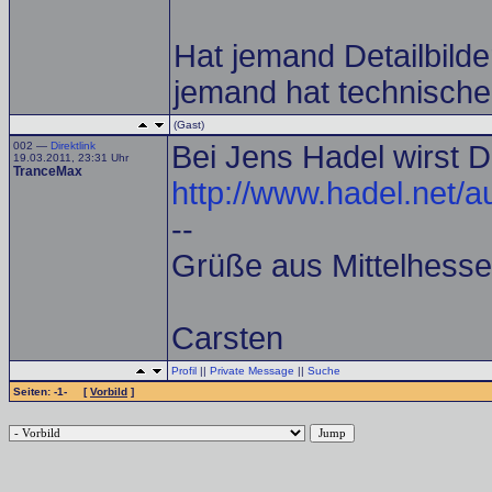
Hat jemand Detailbilder
jemand hat technische
(Gast)
002 —
Direktlink
Bei Jens Hadel wirst D
19.03.2011, 23:31 Uhr
TranceMax
http://www.hadel.net/
--
Grüße aus Mittelhess
Carsten
Profil
||
Private Message
||
Suche
Seiten: -1- [
Vorbild
]