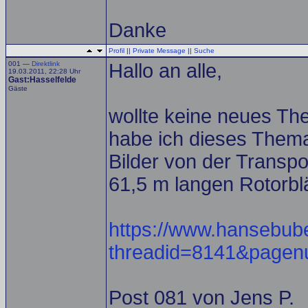
Danke
Profil
||
Private Message
||
Suche
001 —
Direktlink
Hallo an alle,
19.03.2011, 22:28 Uhr
Gast:Hasselfelde
Gäste
wollte keine neues T
habe ich dieses Thema
Bilder von der Transp
61,5 m langen Rotorbl
https://www.hansebub
threadid=8141&page
Post 081 von Jens P.