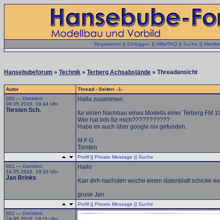
Registrieren
||
Einloggen
||
Hilfe/FAQ
||
Suche
||
Member
Hansebubeforum
»
Technik
»
Terberg Achsabstände
» Threadansicht
Autor
Thread - Seiten: -1-
000 —
Direktlink
Hallo zusammen
09.05.2010, 19:44 Uhr
Torsten Sch.
für einen Nachbau eines Modells einer Terberg FM 1
Wer hat Info für mich???????????
Habe im auch über google nix gefunden.
M F G
Torsten
Profil
||
Private Message
||
Suche
001 —
Direktlink
Hallo
14.05.2010, 19:10 Uhr
Jan Brinks
Kan dirh nachsten woche einen datenblatt schicke wen
gruse Jan
Profil
||
Private Message
||
Suche
002 —
Direktlink
24.05.2010, 19:11 Uhr