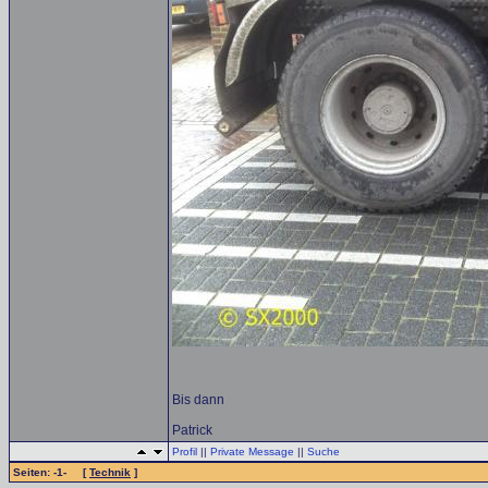
Bis dann
Patrick
Profil
||
Private Message
||
Suche
Seiten: -1- [
Technik
]