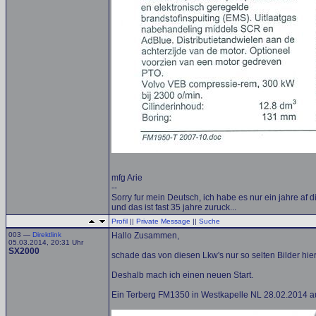
mfg Arie
--
Sorry fur mein Deutsch, ich habe es nur ein jahre af di
und das ist fast 35 jahre zuruck...
Profil
||
Private Message
||
Suche
003 —
Direktlink
Hallo Zusammen,
05.03.2014, 20:31 Uhr
SX2000
schade das von diesen Lkw's nur so selten Bilder hie
Deshalb mach ich einen neuen Start.
Ein Terberg FM1350 in Westkapelle NL 28.02.2014