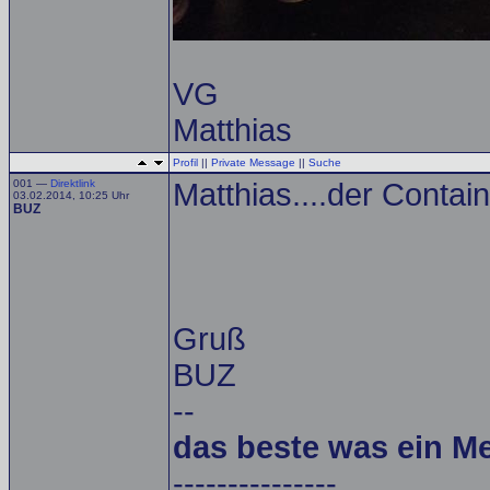
VG
Matthias
Profil
||
Private Message
||
Suche
001 —
Direktlink
Matthias....der Container
03.02.2014, 10:25 Uhr
BUZ
Gruß
BUZ
--
das beste was ein M
---------------