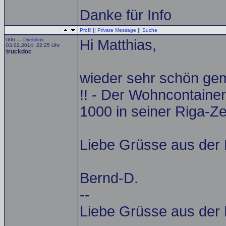
Danke für Info
Profil
||
Private Message
||
Suche
006 —
Direktlink
Hi Matthias,
03.02.2014, 22:25 Uhr
truckdoc
wieder sehr schön gem
!! - Der Wohncontainer
1000 in seiner Riga-Zei
Liebe Grüsse aus der 
Bernd-D.
--
Liebe Grüsse aus der 