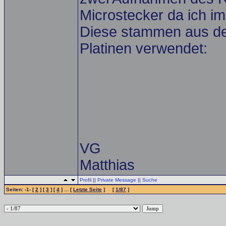
Microstecker da ich i
Diese stammen aus de
Platinen verwendet:
VG
Matthias
Profil
||
Private Message
||
Suche
Seiten: -1- [
2
] [
3
] [
4
] ... [
Letzte Seite
] [
1/87
]