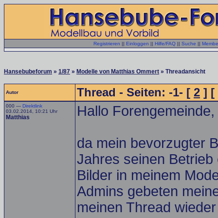
Registrieren
||
Einloggen
||
Hilfe/FAQ
||
Suche
||
Member
Hansebubeforum
»
1/87
»
Modelle von Matthias Ommert
» Threadansicht
Thread - Seiten: -1- [
2
] [
Autor
000 —
Direktlink
Hallo Forengemeinde,
03.02.2014, 10:21 Uhr
Matthias
da mein bevorzugter B
Jahres seinen Betrieb e
Bilder in meinem Model
Admins gebeten meinen
meinen Thread wieder 