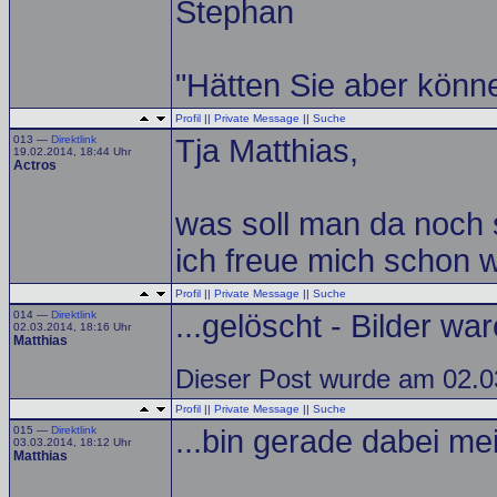
Stephan
"Hätten Sie aber könne
Profil
||
Private Message
||
Suche
013 —
Direktlink
Tja Matthias,
19.02.2014, 18:44 Uhr
Actros
was soll man da noch s
ich freue mich schon w
Profil
||
Private Message
||
Suche
014 —
Direktlink
...gelöscht - Bilder wa
02.03.2014, 18:16 Uhr
Matthias
Dieser Post wurde am 02.03
Profil
||
Private Message
||
Suche
015 —
Direktlink
...bin gerade dabei me
03.03.2014, 18:12 Uhr
Matthias