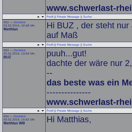
www.schwerlast-rhei
Profil
||
Private Message
||
Suche
002 —
Direktlink
Hi BUZ , der steht nur 
03.02.2014, 10:49 Uhr
Matthias
auf Maß
Profil
||
Private Message
||
Suche
003 —
Direktlink
puuh...gut!
03.02.2014, 13:04 Uhr
BUZ
dachte der wäre nur 2,5
--
das beste was ein M
---------------
www.schwerlast-rhei
Profil
||
Private Message
||
Suche
004 —
Direktlink
Hi Matthias,
03.02.2014, 14:42 Uhr
Matthias Will