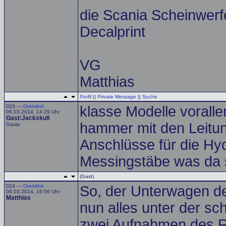
die Scania Scheinwer
Decalprint
VG
Matthias
Profil
||
Private Message
||
Suche
023 —
Direktlink
klasse Modelle vorall
06.03.2014, 14:29 Uhr
Gast:Jackskull
hammer mit den Leitun
Gäste
Anschlüsse für die Hyd
Messingstäbe was da 
(Gast)
024 —
Direktlink
So, der Unterwagen der
06.03.2014, 16:56 Uhr
Matthias
nun alles unter der s
zwei Aufnahmen des Ro