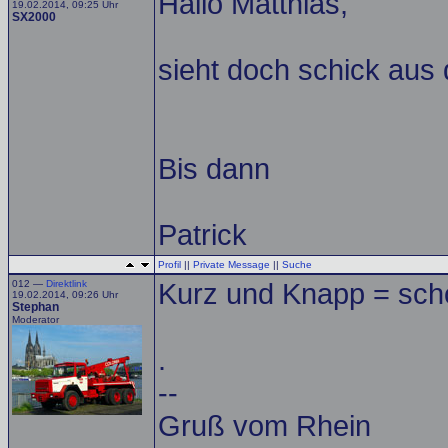
Hallo Matthias,
19.02.2014, 09:25 Uhr
SX2000
sieht doch schick aus
Bis dann
Patrick
Profil
||
Private Message
||
Suche
012 —
Direktlink
Kurz und Knapp = schö
19.02.2014, 09:26 Uhr
Stephan
Moderator
.
--
Gruß vom Rhein