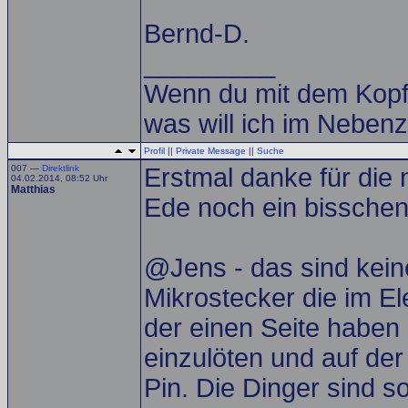
Bernd-D.
_________
Wenn du mit dem Kopf d
was will ich im Neben
Profil
||
Private Message
||
Suche
007 —
Direktlink
Erstmal danke für die 
04.02.2014, 08:52 Uhr
Matthias
Ede noch ein bisschen 
@Jens - das sind keine
Mikrostecker die im El
der einen Seite haben
einzulöten und auf de
Pin. Die Dinger sind s