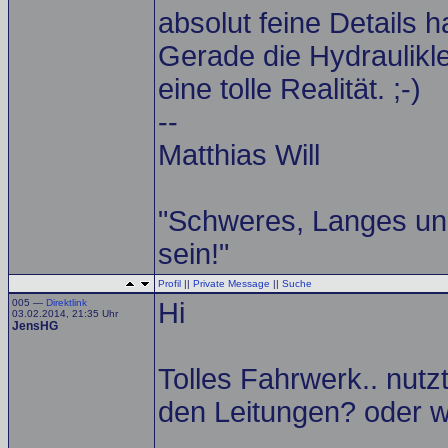
absolut feine Details 
Gerade die Hydraulikl
eine tolle Realität. ;-)
--
Matthias Will
"Schweres, Langes un
sein!"
Profil
||
Private Message
||
Suche
005 —
Direktlink
Hi
03.02.2014, 21:35 Uhr
JensHG
Tolles Fahrwerk.. nutz
den Leitungen? oder 