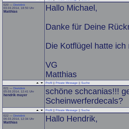
020 —
Direktlink
Hallo Michael,
03.03.2014, 18:50 Uhr
Matthias
Danke für Deine Rück
Die Kotflügel hatte ic
VG
Matthias
Profil
||
Private Message
||
Suche
021 —
Direktlink
schöne schcanias!!! ge
05.03.2014, 12:41 Uhr
hendrik mayer
Scheinwerferdecals?
Profil
||
Private Message
||
Suche
022 —
Direktlink
Hallo Hendrik,
06.03.2014, 12:34 Uhr
Matthias