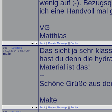
wenig auf ;-). Bezugsq
ich eine Handvoll ma
VG
Matthias
Profil
||
Private Message
||
Suche
008 —
Direktlink
Das sieht ja sehr klas
04.02.2014, 18:53 Uhr
malle
hast du denn die hydr
Material ist das!
--
Schöne Grüße aus de
Malte
Profil
||
Private Message
||
Suche