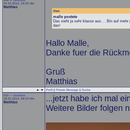
009 —
Direktlink
04.02.2014, 19:03 Uhr
Matthias
Zitat:
malle postete
Das sieht ja sehr klasse aus.... Bin auf mehr
das!
Hallo Malle,
Danke fuer die Rückme
Gruß
Matthias
Profil
||
Private Message
||
Suche
010 —
Direktlink
...jetzt habe ich mal e
19.02.2014, 09:15 Uhr
Matthias
Weitere Bilder folgen n