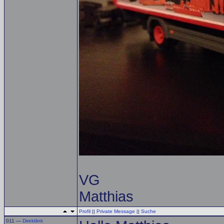
VG
Matthias
Profil
||
Private Message
||
Suche
011 —
Direktlink