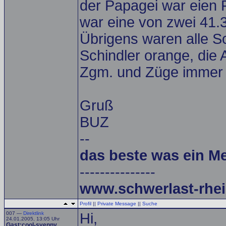
der Papagei war eien 
war eine von zwei 41.3
Übrigens waren alle S
Schindler orange, die 
Zgm. und Züge immer 
Gruß
BUZ
--
das beste was ein M
---------------
www.schwerlast-rhei
Profil
||
Private Message
||
Suche
007 —
Direktlink
Hi,
24.01.2005, 13:05 Uhr
Gast:cool-svenny