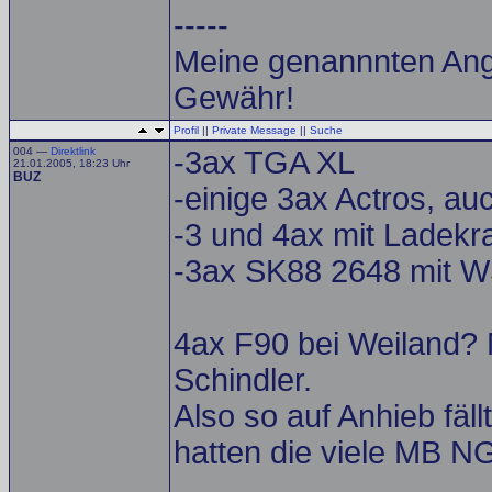
-----
Meine genannnten Ang
Gewähr!
Profil
||
Private Message
||
Suche
004 —
Direktlink
-3ax TGA XL
21.01.2005, 18:23 Uhr
BUZ
-einige 3ax Actros, a
-3 und 4ax mit Ladekr
-3ax SK88 2648 mit 
4ax F90 bei Weiland? 
Schindler.
Also so auf Anhieb fäll
hatten die viele MB N