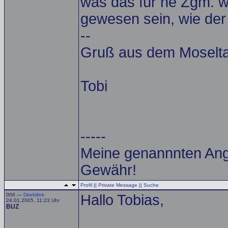
was das für ne Zgm. wa
gewesen sein, wie de
--
Gruß aus dem Moselta
Tobi
-----
Meine genannnten Ang
Gewähr!
Profil
||
Private Message
||
Suche
006 —
Direktlink
Hallo Tobias,
24.01.2005, 11:23 Uhr
BUZ