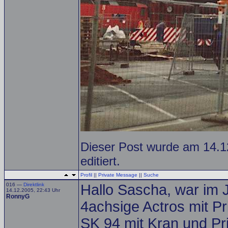
Dieser Post wurde am 14.1
editiert.
Profil
||
Private Message
||
Suche
016 —
Direktlink
Hallo Sascha, war im J
14.12.2005, 22:43 Uhr
RonnyG
4achsige Actros mit P
SK 94 mit Kran und P