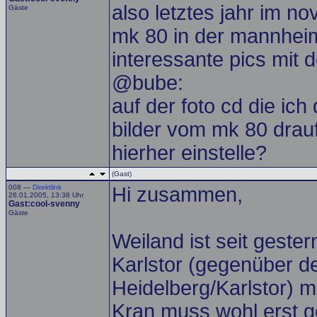
also letztes jahr im n
Gäste
mk 80 in der mannheime
interessante pics mit 
@bube:
auf der foto cd die ich
bilder vom mk 80 drauf
hierher einstelle?
(Gast)
008 —
Direktlink
Hi zusammen,
26.01.2005, 13:38 Uhr
Gast:cool-svenny
Gäste
Weiland ist seit geste
Karlstor (gegenüber 
Heidelberg/Karlstor) m
Kran muss wohl erst ge