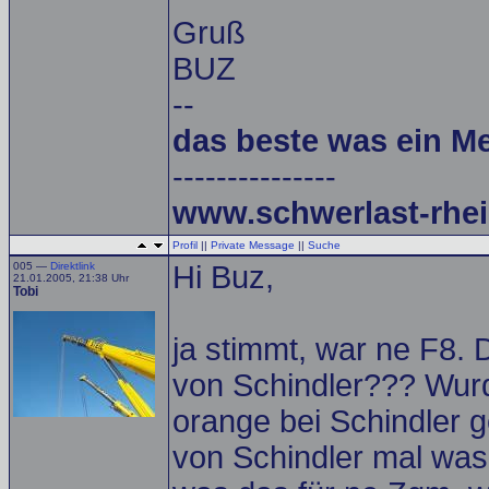
Gruß
BUZ
--
das beste was ein M
---------------
www.schwerlast-rhei
Profil
||
Private Message
||
Suche
005 —
Direktlink
Hi Buz,
21.01.2005, 21:38 Uhr
Tobi
ja stimmt, war ne F8. 
von Schindler??? Wurde
orange bei Schindler
von Schindler mal wa