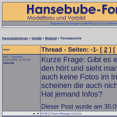
Registrieren
||
Einloggen
||
Hilfe/FAQ
||
Suche
||
Member
Hansebubeforum
»
Vorbild
»
Weiland
» Threadansicht
Thread - Seiten: -1- [
2
] [
Autor
000 —
Direktlink
Kurze Frage: Gibt es 
21.01.2005, 14:54 Uhr
sascha
den hört und sieht man
auch keine Fotos im In
scheinen die auch nic
Hat jemand Infos?
Dieser Post wurde am 30.05
Profil
||
Private Message
||
Suche