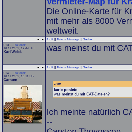
Vermieter-Map für K
Die Online-Karte für 
mit mehr als 8000 Ver
weltweit.
Profil
||
Private Message
||
Suche
013 —
Direktlink
was meinst du mit CA
10.11.2005, 12:44 Uhr
Karl Weick
Profil
||
Private Message
||
Suche
014 —
Direktlink
10.11.2005, 13:11 Uhr
Carsten
Zitat:
karle postete
was meinst du mit CAT-Dateien?
Ich meinte natürlich 
--
Carsten Thevessen