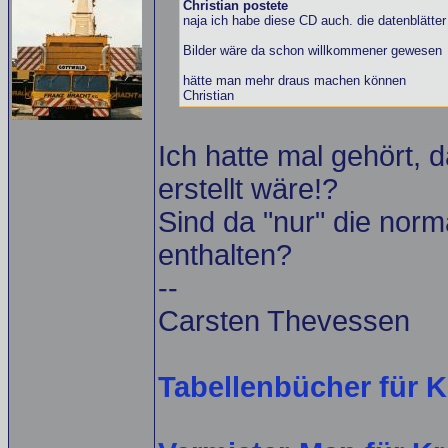
Christian postete
naja ich habe diese CD auch. die datenblätter
Bilder wäre da schon willkommener gewesen
hätte man mehr draus machen können
Christian
Ich hatte mal gehört,
erstellt wäre!?
Sind da "nur" die norm
enthalten?
--
Carsten Thevessen
Tabellenbücher für K