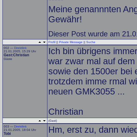
Meine genannnten Ang
Gewähr!
Dieser Post wurde am 21.01
Profil
||
Private Message
||
Suche
002 —
Direktlink
Ich bin übrigens immer
21.01.2005, 15:29 Uhr
Gast:Christian
war zwar mal auf dem 
Gäste
sowie den 1500er bei 
trotzdem imme rmal wi
neuen GMK3055 ...
Christian
(Gast)
003 —
Direktlink
Hm, erst zu, dann wie
21.01.2005, 18:04 Uhr
Tobi