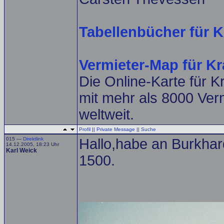
Tabellenbücher für K
Vermieter-Map für K
Die Online-Karte für 
mit mehr als 8000 Ver
weltweit.
Profil
||
Private Message
||
Suche
015 —
Direktlink
Hallo,habe an Burkha
14.12.2005, 18:23 Uhr
Karl Weick
1500.