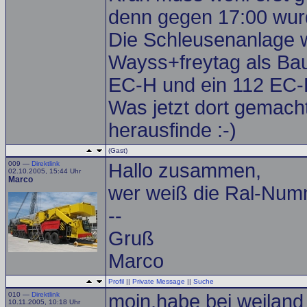
denn gegen 17:00 wurde
Die Schleusenanlage w
Wayss+freytag als Ba
EC-H und ein 112 EC-
Was jetzt dort gemacht
herausfinde :-)
(Gast)
009 —
Direktlink
Hallo zusammen,
02.10.2005, 15:44 Uhr
Marco
wer weiß die Ral-Num
--
Gruß
Marco
Profil
||
Private Message
||
Suche
010 —
Direktlink
moin,habe bei weiland 
10.11.2005, 10:18 Uhr