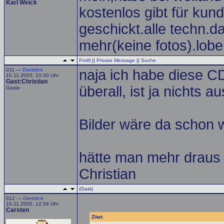
Karl Weick
kostenlos gibt für kun
geschickt.alle techn.d
mehr(keine fotos).lob
Profil
||
Private Message
||
Suche
011 —
Direktlink
naja ich habe diese C
10.11.2005, 10:30 Uhr
Gast:Christian
überall, ist ja nichts 
Gäste
Bilder wäre da schon
hätte man mehr drau
Christian
(Gast)
012 —
Direktlink
10.11.2005, 12:34 Uhr
Carsten
Zitat: