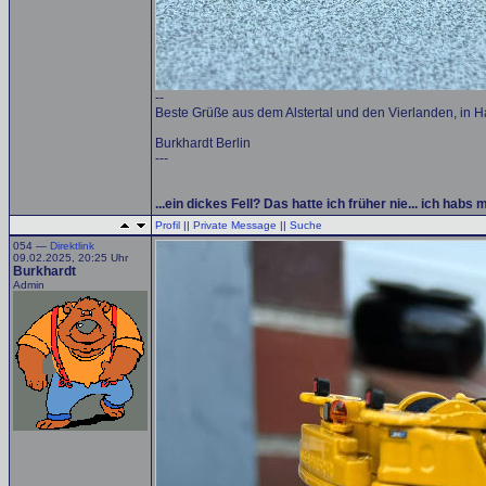
--
Beste Grüße aus dem Alstertal und den Vierlanden, in 
Burkhardt Berlin
---
...ein dickes Fell? Das hatte ich früher nie... ich habs
Profil
||
Private Message
||
Suche
054 —
Direktlink
09.02.2025, 20:25 Uhr
Burkhardt
Admin