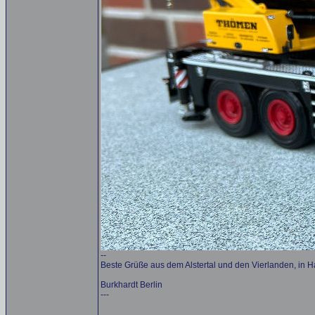
--
Beste Grüße aus dem Alstertal und den Vierlanden, in 
Burkhardt Berlin
---