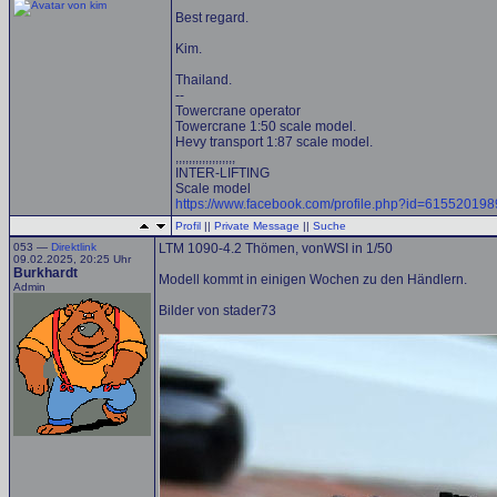
Best regard.
Kim.
Thailand.
--
Towercrane operator
Towercrane 1:50 scale model.
Hevy transport 1:87 scale model.
,,,,,,,,,,,,,,,,,,
INTER-LIFTING
Scale model
https://www.facebook.com/profile.php?id=61552019
Profil
||
Private Message
||
Suche
053 —
Direktlink
LTM 1090-4.2 Thömen, vonWSI in 1/50
09.02.2025, 20:25 Uhr
Burkhardt
Modell kommt in einigen Wochen zu den Händlern.
Admin
Bilder von stader73