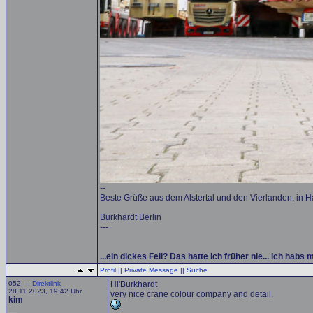
--
Beste Grüße aus dem Alstertal und den Vierlanden, in 
Burkhardt Berlin
---
...ein dickes Fell? Das hatte ich früher nie... ich habs
Profil
||
Private Message
||
Suche
052 —
Direktlink
Hi'Burkhardt
28.11.2023, 19:42 Uhr
very nice crane colour company and detail.
kim