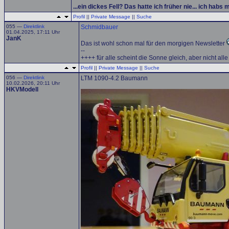
...ein dickes Fell? Das hatte ich früher nie... ich habs
Profil
||
Private Message
||
Suche
055 —
Direktlink
Schmidbauer
01.04.2025, 17:11 Uhr
JanK
Das ist wohl schon mal für den morgigen Newsletter
--
++++ für alle scheint die Sonne gleich, aber nicht al
Profil
||
Private Message
||
Suche
056 —
Direktlink
LTM 1090-4.2 Baumann
10.02.2026, 20:11 Uhr
HKVModell