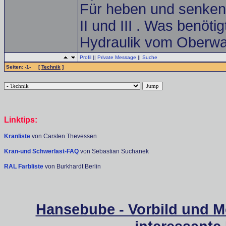
Für heben und senken 
II und III . Was benöti
Hydraulik vom Oberwa
Profil
||
Private Message
||
Suche
Seiten: -1- [
Technik
]
Linktips:
Kranliste
von Carsten Thevessen
Kran-und Schwerlast-FAQ
von Sebastian Suchanek
RAL Farbliste
von Burkhardt Berlin
Hansebube - Vorbild und M