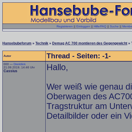
Registrieren
||
Einloggen
||
Hilfe/FAQ
||
Suche
||
Member
Hansebubeforum
»
Technik
»
Demag AC 700 montieren des Gegengewicht
» 
Thread - Seiten: -1-
Autor
000 —
Direktlink
Hallo,
21.09.2019, 14:46 Uhr
Cassius
Wer weiß wie genau di
Oberwagen des AC700s
Tragstruktur am Unter
Detailbilder oder ein V