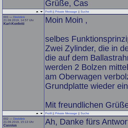
Grüße, Cas
Profil
||
Private Message
||
Suche
001 —
Direktlink
Moin Moin ,
21.09.2019, 14:57 Uhr
Karl-Konfetti
selbes Funktionsprinzi
Zwei Zylinder, die in d
die auf dem Ballastra
werden 2 Bolzen mitte
am Oberwagen verbolzt
Grundplatte wieder ein
Mit freundlichen Grüß
Profil
||
Private Message
||
Suche
002 —
Direktlink
Ah, Danke fürs Antwor
21.09.2019, 15:13 Uhr
Cassius