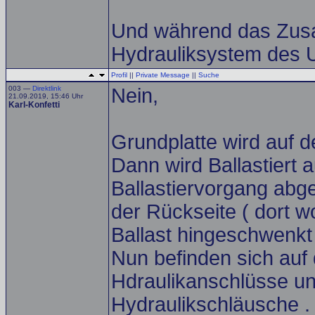
Und während das Zusa
Hydrauliksystem des 
Profil
||
Private Message
||
Suche
003 —
Direktlink
Nein,
21.09.2019, 15:46 Uhr
Karl-Konfetti
Grundplatte wird auf 
Dann wird Ballastiert 
Ballastiervorgang abg
der Rückseite ( dort 
Ballast hingeschwenkt 
Nun befinden sich au
Hdraulikanschlüsse un
Hydraulikschläusche .