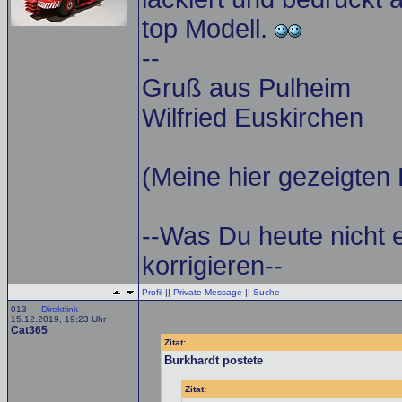
top Modell.
--
Gruß aus Pulheim
Wilfried Euskirchen
(Meine hier gezeigten 
--Was Du heute nicht 
korrigieren--
Profil
||
Private Message
||
Suche
013 —
Direktlink
15.12.2019, 19:23 Uhr
Cat365
Zitat:
Burkhardt postete
Zitat: