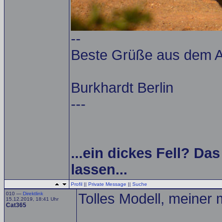
--
Beste Grüße aus dem Al
Burkhardt Berlin
---
...ein dickes Fell? Da
lassen...
Profil
||
Private Message
||
Suche
010 —
Direktlink
Tolles Modell, meiner
15.12.2019, 18:41 Uhr
Cat365