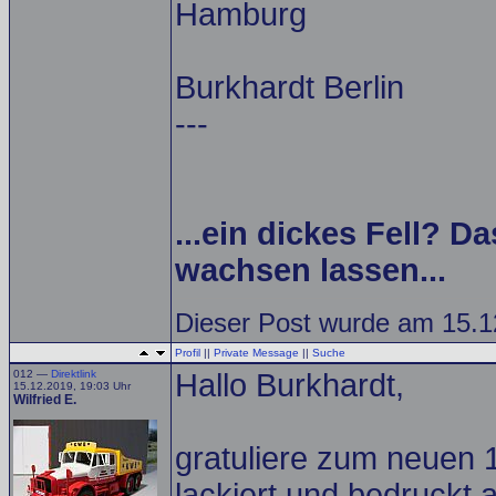
Hamburg
Burkhardt Berlin
---
...ein dickes Fell? Da
wachsen lassen...
Dieser Post wurde am 15.12
Profil
||
Private Message
||
Suche
012 —
Direktlink
Hallo Burkhardt,
15.12.2019, 19:03 Uhr
Wilfried E.
gratuliere zum neuen 1
lackiert und bedruckt a