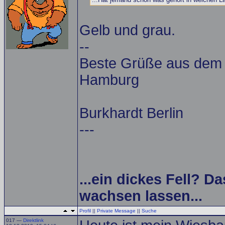
Gelb und grau.
--
Beste Grüße aus dem A
Hamburg
Burkhardt Berlin
---
...ein dickes Fell? Da
wachsen lassen...
Profil
||
Private Message
||
Suche
017 —
Direktlink