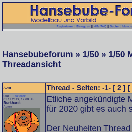
Registrieren
||
Einloggen
||
Hilfe/FAQ
||
Suche
||
Member
Hansebubeforum
»
1/50
»
1/50 
Threadansicht
Thread - Seiten: -1- [
2
] [
Autor
000 —
Direktlink
Etliche angekündigte 
01.11.2019, 12:08 Uhr
Burkhardt
für 2020 gibt es auch 
Admin
Der Neuheiten Thread f