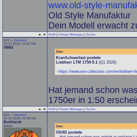
www.old-style-manufak
Old Style Manufaktur
Dein Modell erwacht z
Profil
||
Private Message
||
Suche
015 —
Direktlink
15.12.2019, 22:22 Uhr
Olli82
Zitat:
KranSchwerlast postete
Liebherr LTM 1750-9.1
(Q1 2020)
-
https://www.wsi-collectors.com/en/liebherr-li
Hat jemand schon was 
1750er in 1:50 erschei
Profil
||
Private Message
||
Suche
016 —
Direktlink
15.12.2019, 22:35 Uhr
Burkhardt
Admin
Zitat:
Olli82 postete
...Hat jemand schon was gehört in welchen La