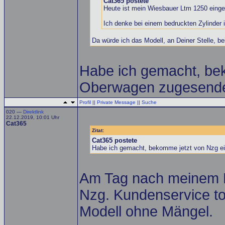
Cat365 postete
Heute ist mein Wiesbauer Ltm 1250 einget
Ich denke bei einem bedruckten Zylinder
Da würde ich das Modell, an Deiner Stelle, b
Habe ich gemacht, be
Oberwagen zugesende
Profil
||
Private Message
||
Suche
020 —
Direktlink
22.12.2019, 10:01 Uhr
Cat365
Zitat:
Cat365 postete
Habe ich gemacht, bekomme jetzt von Nzg e
Am Tag nach meinem 
Nzg. Kundenservice to
Modell ohne Mängel.