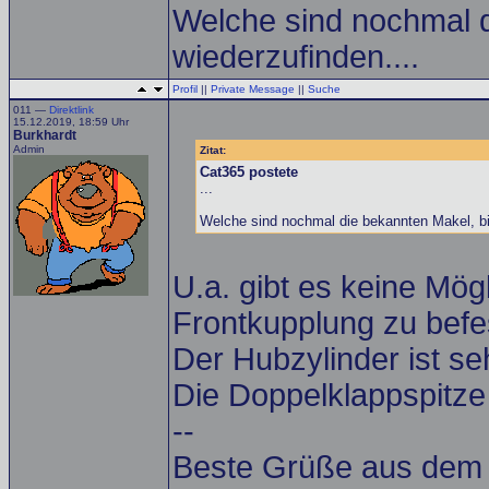
Welche sind nochmal d
wiederzufinden....
Profil
||
Private Message
||
Suche
011 —
Direktlink
15.12.2019, 18:59 Uhr
Burkhardt
Admin
Zitat:
Cat365 postete
...
Welche sind nochmal die bekannten Makel, bi
U.a. gibt es keine Mög
Frontkupplung zu befe
Der Hubzylinder ist s
Die Doppelklappspitze h
--
Beste Grüße aus dem A