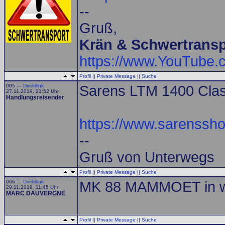
--
Gruß,
Krän & Schwertransp
https://www.YouTube
Profil
||
Private Message
||
Suche
005 —
Direktlink
Sarens LTM 1400 Class
27.11.2019, 21:52 Uhr
Handlungsreisender
https://www.sarenssho
--
Gruß von Unterwegs
Profil
||
Private Message
||
Suche
006 —
Direktlink
MK 88 MAMMOET in 
29.11.2019, 11:45 Uhr
MARC DAUVERGNE
Profil
||
Private Message
||
Suche