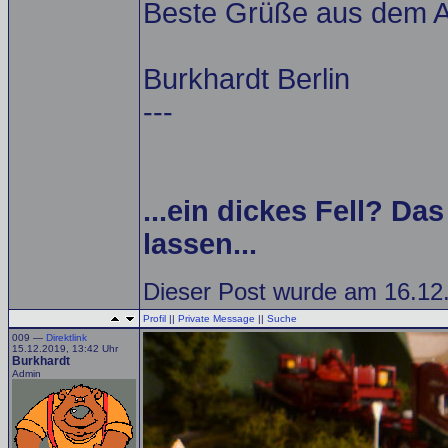
Beste Grüße aus dem Al
Burkhardt Berlin
---
...ein dickes Fell? Da
lassen...
Dieser Post wurde am 16.12.
Profil
||
Private Message
||
Suche
009 —
Direktlink
15.12.2019, 13:42 Uhr
Burkhardt
Admin