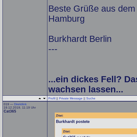
Beste Grüße aus dem A
Hamburg
Burkhardt Berlin
---
...ein dickes Fell? Da
wachsen lassen...
Profil
||
Private Message
||
Suche
019 —
Direktlink
19.12.2019, 11:19 Uhr
Cat365
Zitat:
Burkhardt postete
Zitat: