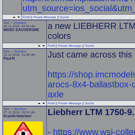
utm_source=ios_social&utm
Profil
||
Private Message
||
Suche
002 —
Direktlink
a new LIEBHERR LTM
20.11.2019, 23:54 Uhr
MARC DAUVERGNE
colors
Profil
||
Private Message
||
Suche
003 —
Direktlink
Just came across this 
22.11.2019, 15:38 Uhr
Paul R
https://shop.imcmode
arocs-8x4-ballastbox-
axle
Profil
||
Private Message
||
Suche
004 —
Direktlink
Liebherr LTM 1750-9
27.11.2019, 20:31 Uhr
KranSchwerlast
-
https://www.wsi-colle