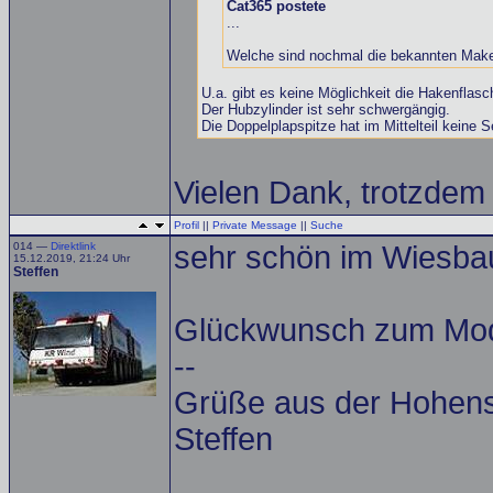
Cat365 postete
...
Welche sind nochmal die bekannten Makel
U.a. gibt es keine Möglichkeit die Hakenflasc
Der Hubzylinder ist sehr schwergängig.
Die Doppelplapspitze hat im Mittelteil keine Sei
Vielen Dank, trotzdem
Profil
||
Private Message
||
Suche
014 —
Direktlink
sehr schön im Wiesbaue
15.12.2019, 21:24 Uhr
Steffen
Glückwunsch zum Mode
--
Grüße aus der Hohens
Steffen