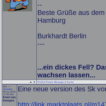
--
Beste Grüße aus dem A
Hamburg
Burkhardt Berlin
---
...ein dickes Fell? Da
wachsen lassen...
Profil
||
Private Message
||
Suche
001 —
Eine neue version des Sk vo
Direktlink
08.11.2019,
17:50 Uhr
Koen van
Kempen
http://link.marktplaats.nl/m