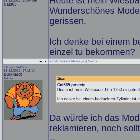
Heute ist mein Wiesba
18.12.2019, 15:04 Uhr
Cat365
Wunderschönes Modell, 
gerissen.
Ich denke bei einem b
einzel tu bekommen?
Profil
||
Private Message
||
Suche
018 —
Direktlink
18.12.2019, 17:11 Uhr
Burkhardt
Admin
Zitat:
Cat365 postete
Heute ist mein Wiesbauer Ltm 1250 eingetroff
Ich denke bei einem bedruckten Zylinder ist
Da würde ich das Model
reklamieren, noch sol
--