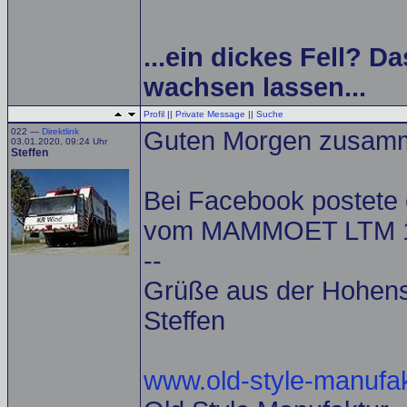
...ein dickes Fell? Da
wachsen lassen...
Profil
||
Private Message
||
Suche
022 —
Direktlink
Guten Morgen zusam
03.01.2020, 09:24 Uhr
Steffen
Bei Facebook postete 
vom MAMMOET LTM 175
--
Grüße aus der Hohens
Steffen
www.old-style-manufak