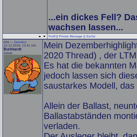
...ein dickes Fell? Da
wachsen lassen...
Profil
||
Private Message
||
Suche
008 —
Direktlink
Mein Dezemberhighlight 
15.12.2019, 13:41 Uhr
Burkhardt
2020 Thread) , der LTM
Admin
Es hat die bekannten M
jedoch lassen sich die
saustarkes Modell, das 
Allein der Ballast, neunt
Ballastabständen montie
verladen.
Der Ausleger bleibt, d