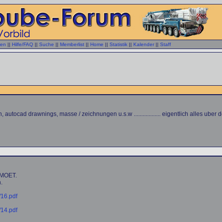
gen
||
Hilfe/FAQ
||
Suche
||
Memberlist
||
Home
||
Statistik
||
Kalender
||
Staff
, autocad drawnings, masse / zeichnungen u.s.w .................. eigentlich alles uber
MMOET.
.
16.pdf
14.pdf