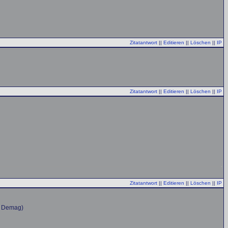
Zitatantwort
||
Editieren
||
Löschen
||
IP
Zitatantwort
||
Editieren
||
Löschen
||
IP
Zitatantwort
||
Editieren
||
Löschen
||
IP
n Demag)