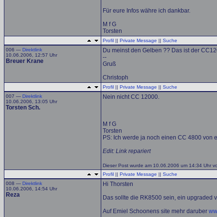
Für eure Infos währe ich dankbar.
M f G
Torsten
Profil
||
Private Message
||
Suche
006 —
Direktlink
Du meinst den Gelben ?? Das ist der CC120
10.06.2006, 12:57 Uhr
--
Breuer Krane
Gruß
Christoph
Profil
||
Private Message
||
Suche
007 —
Direktlink
Nein nicht CC 12000.
10.06.2006, 13:05 Uhr
Torsten Sch.
M f G
Torsten
PS: Ich werde ja noch einen CC 4800 von ei
Edit: Link repariert
Dieser Post wurde am 10.06.2006 um 14:34 Uhr vo
Profil
||
Private Message
||
Suche
008 —
Direktlink
Hi Thorsten
10.06.2006, 14:54 Uhr
Reza
Das sollte die RK8500 sein, ein upgraded
Auf Emiel Schoonens site mehr daruber
ww