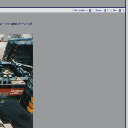
Zitatantwort
||
Editieren
||
Löschen
||
IP
miert und verstärkt!