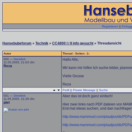
Registrieren
||
Einlog
Hansebubeforum
»
Technik
»
CC4800 I / II info gesucht
» Threadansicht
Autor
Thread - Seiten: -1-
000 —
Direktlink
Hallo Alle,
11.05.2005, 21:03 Uhr
Reza
Wir kann mir hilfen Ich suche bilder, plannen
Vielle Grusse
Reza
Profil
||
Private Message
||
Suche
001 —
Direktlink
Aber das ist doch ganz einfach!
11.05.2005, 21:29 Uhr
piet
Hier zwei links nach PDF dateien von MA
Erst mal etwas suchen, und dan nachfragen
http://www.mammoet.com/plaatjes/db/PDFs/
http://www.mammoet.com/plaatjes/db/PDFs/