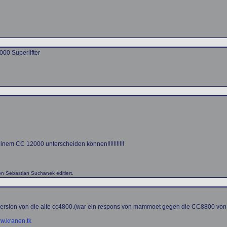
00 Superlifter
nem CC 12000 unterscheiden können!!!!!!!!!!!
n Sebastian Suchanek editiert.
 version von die alte cc4800.(war ein respons von mammoet gegen die CC8800 vo
w.kranen.tk