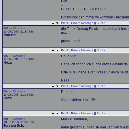
Piet.
--
GOOD, BETTER, BROSHUIS
Broshuisbilder immer wilkommen - broshu
Profil
||
Private Message
||
Suche
002 —
Direktlink
die Terex-Demag Ersatzteildatenbank hast 
11.05.2005, 21:30 Uhr
usw.
robertd
gruss robert
Profil
||
Private Message
||
Suche
003 —
Direktlink
Hallo Piet,
11.05.2005, 21:38 Uhr
Reza
Habe Ich schön ich suche etwas detailierte i
Bitte hilfe ( habe J.van Wees Sr. auch heute
Reza
Profil
||
Private Message
||
Suche
004 —
Direktlink
Robertd,
11.05.2005, 21:58 Uhr
Reza
Super vielen dank !!!!!!
Profil
||
Private Message
||
Suche
005 —
Direktlink
Moin zusammen,
10.06.2006, 12:36 Uhr
Torsten Sch.
habe gestern auf der HP von Jan van Wess 