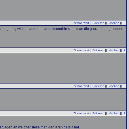
Zitatantwort
||
Editieren
||
Löschen
||
IP
 so ergiebig wie bei anderen, aber immerhin sieht man die ganzen baugruppen
Zitatantwort
||
Editieren
||
Löschen
||
IP
Zitatantwort
||
Editieren
||
Löschen
||
IP
Zitatantwort
||
Editieren
||
Löschen
||
IP
 Sagen an welcher stelle man den Kran geteilt hat.