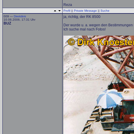
Reza
Profil
||
Private Message
||
Suche
009 —
Direktlink
ja, richtig, der RK 8500
10.06.2006, 17:31 Uhr
BUZ
Der wurde u. a. wegen den Bestimmungen in
Ich suche mal nach Fotos!