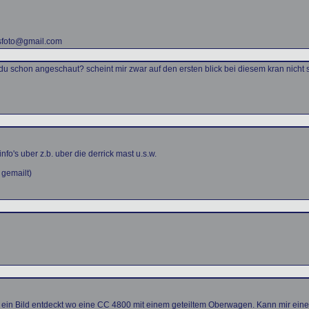
isfoto@gmail.com
du schon angeschaut? scheint mir zwar auf den ersten blick bei diesem kran nicht
nfo's uber z.b. uber die derrick mast u.s.w.
 gemailt)
ein Bild entdeckt wo eine CC 4800 mit einem geteiltem Oberwagen. Kann mir einer