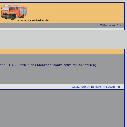
Willkommen Gast!
 denn CC4800 bitte hilfe ( Mammoet kontte/sollte mir nicht hilfen)
Zitatantwort
||
Editieren
||
Löschen
||
IP