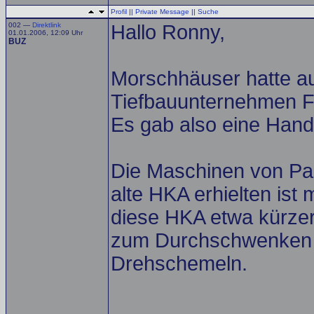
Profil
||
Private Message
||
Suche
002 —
Direktlink
Hallo Ronny,
01.01.2006, 12:09 Uhr
BUZ
Morschhäuser hatte au
Tiefbauunternehmen Fi
Es gab also eine Han
Die Maschinen von Pa
alte HKA erhielten ist 
diese HKA etwa kürzer 
zum Durchschwenken l
Drehschemeln.