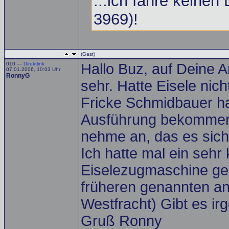
...ich fahre keine
3969)!
(Gast)
010 —
Direktlink
Hallo Buz, auf Deine A
07.01.2006, 10:03 Uhr
RonnyG
sehr. Hatte Eisele nic
Fricke Schmidbauer ha
Ausführung bekommen
nehme an, das es sich
Ich hatte mal ein sehr
Eiselezugmaschine geh
früheren genannten a
Westfracht) Gibt es i
Gruß Ronny