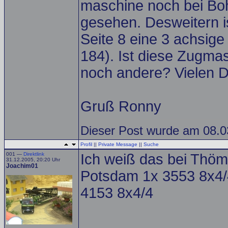
maschine noch bei Boh
gesehen. Desweitern i
Seite 8 eine 3 achsig
184). Ist diese Zugmas
noch andere? Vielen Da
Gruß Ronny
Dieser Post wurde am 08.03
Profil
||
Private Message
||
Suche
001 —
Direktlink
Ich weiß das bei Thö
31.12.2005, 20:20 Uhr
Joachim01
Potsdam 1x 3553 8x4/4
4153 8x4/4