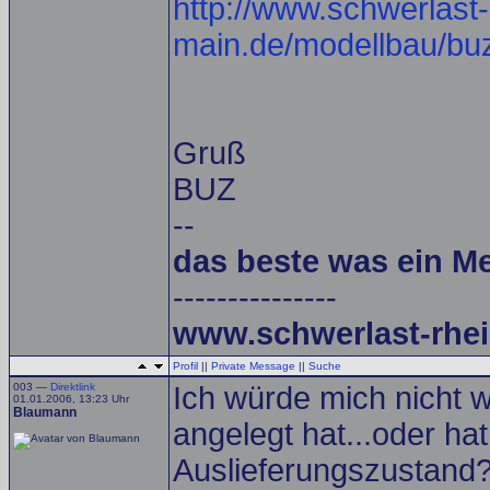
http://www.schwerlast-
main.de/modellbau/bu
Gruß
BUZ
--
das beste was ein M
---------------
www.schwerlast-rhei
Profil
||
Private Message
||
Suche
003 —
Direktlink
Ich würde mich nicht 
01.01.2006, 13:23 Uhr
Blaumann
angelegt hat...oder ha
Auslieferungszustand