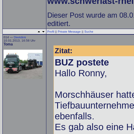
www.schwerlast-rhei
Dieser Post wurde am 08.
editiert.
Profil
||
Private Message
||
Suche
014 —
Direktlink
10.01.2013, 16:58 Uhr
Toma
Zitat:
BUZ postete
Hallo Ronny,
Morschhäuser hatte
Tiefbauunternehme
ebenfalls.
Es gab also eine 