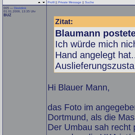
Profil
||
Private Message
||
Suche
005 —
Direktlink
01.01.2006, 13:35 Uhr
BUZ
Zitat:
Blaumann postet
Ich würde mich nic
Hand angelegt hat.
Auslieferungszust
Hi Blauer Mann,
das Foto im angegeben
Dortmund, als die Mas
Der Umbau sah recht p