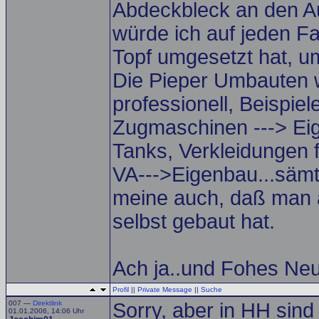
Abdeckbleck an den Aus
würde ich auf jeden Fa
Topf umgesetzt hat, u
Die Pieper Umbauten w
professionell, Beispie
Zugmaschinen ---> Eig
Tanks, Verkleidungen 
VA--->Eigenbau...sämt
meine auch, daß man 
selbst gebaut hat.
Ach ja..und Fohes Ne
Profil
||
Private Message
||
Suche
007 —
Direktlink
Sorry, aber in HH sind 
01.01.2006, 14:06 Uhr