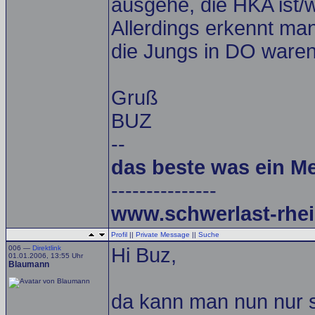
ausgehe, die HKA ist/
Allerdings erkennt ma
die Jungs in DO waren
Gruß
BUZ
--
das beste was ein M
---------------
www.schwerlast-rhei
Profil
||
Private Message
||
Suche
006 —
Direktlink
Hi Buz,
01.01.2006, 13:55 Uhr
Blaumann
da kann man nun nur sp