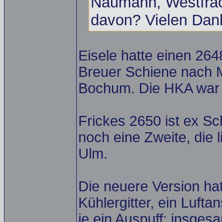
Naumann, Westfrach
davon? Vielen Da
Eisele hatte einen 264
Breuer Schiene nach M
Bochum. Die HKA war d
Frickes 2650 ist ex S
noch eine Zweite, die 
Ulm.
Die neuere Version hat
Kühlergitter, ein Lufta
je ein Auspuff; insge