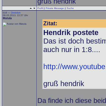
gruß hendrik
Profil
||
Private Message
||
Suche
016 —
Direktlink
08.03.2013, 22:57 Uhr
Matula
Zitat:
Hendrik postete
Das ist doch best
auch nur in 1:8....
http://www.youtu
gruß hendrik
Da finde ich diese bei