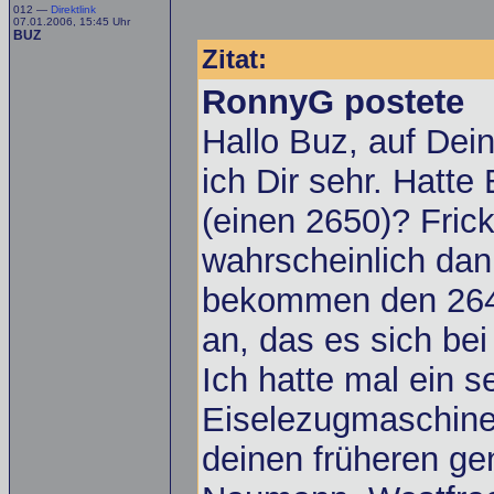
012 —
Direktlink
07.01.2006, 15:45 Uhr
BUZ
Zitat:
RonnyG postete
Hallo Buz, auf Dei
ich Dir sehr. Hatte
(einen 2650)? Fric
wahrscheinlich da
bekommen den 264
an, das es sich be
Ich hatte mal ein s
Eiselezugmaschine 
deinen früheren ge