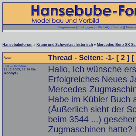
Registrieren
||
Einloggen
||
Hilfe/FAQ
||
Suche
||
Member
Hansebubeforum
»
Krane und Schwerlast historisch
»
Mercedes-Benz SK Sc
Thread - Seiten: -1- [
2
] [
Autor
000 —
Direktlink
Hallo, Ich wünsche er
31.12.2005, 18:36 Uhr
RonnyG
Erfolgreiches Neues J
Mercedes Zugmaschine
Habe im Kübler Buch 
(Äußerlich sieht der S
beim 3544 ...) gesehe
Zugmaschinen hatte? I