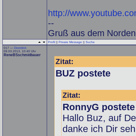
http://www.youtube.
--
Gruß aus dem Norden
Profil
||
Private Message
||
Suche
017 —
Direktlink
09.03.2013, 10:40 Uhr
ReneBSschmidbauer
Zitat:
BUZ postete
Zitat:
RonnyG postete
Hallo Buz, auf De
danke ich Dir seh