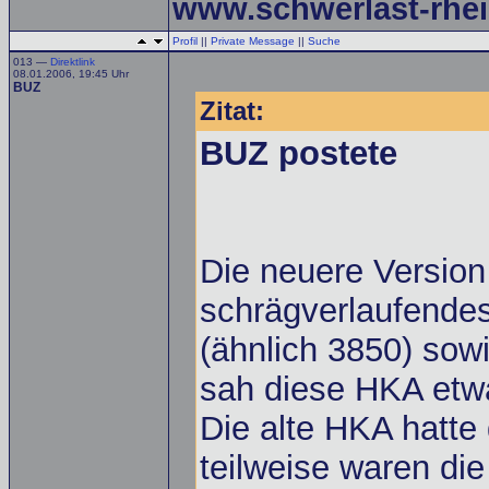
www.schwerlast-rhei
Profil
||
Private Message
||
Suche
013 —
Direktlink
08.01.2006, 19:45 Uhr
BUZ
Zitat:
BUZ postete
Die neuere Version 
schrägverlaufendes 
(ähnlich 3850) sowi
sah diese HKA etw
Die alte HKA hatte
teilweise waren die