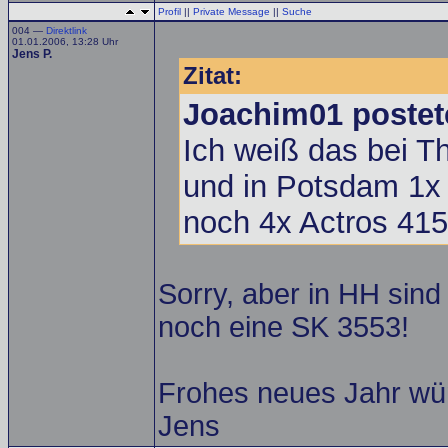
Profil
||
Private Message
||
Suche
004 —
Direktlink
01.01.2006, 13:28 Uhr
Jens P.
Zitat:
Joachim01 postet
Ich weiß das bei 
und in Potsdam 1x 
noch 4x Actros 415
Sorry, aber in HH sind 
noch eine SK 3553!
Frohes neues Jahr wü
Jens