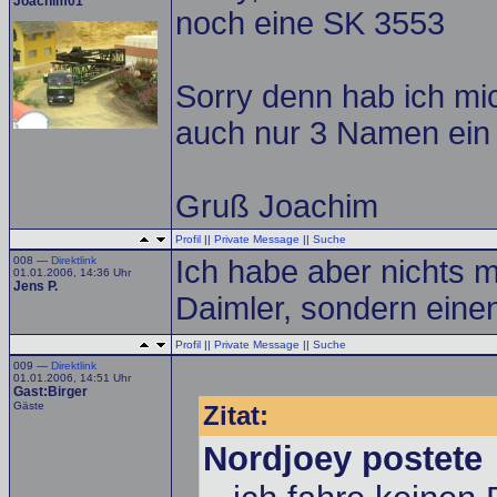
Joachim01
noch eine SK 3553
Sorry denn hab ich mic
auch nur 3 Namen ein J.
Gruß Joachim
Profil
||
Private Message
||
Suche
008 —
Direktlink
Ich habe aber nichts mi
01.01.2006, 14:36 Uhr
Jens P.
Daimler, sondern eine
Profil
||
Private Message
||
Suche
009 —
Direktlink
01.01.2006, 14:51 Uhr
Gast:Birger
Gäste
Zitat:
Nordjoey postete