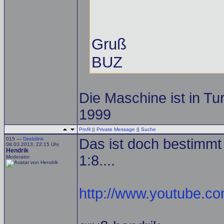
Gruß
BUZ
Die Maschine ist in Tu
1999
Profil
||
Private Message
||
Suche
015 —
Direktlink
Das ist doch bestimmt
08.03.2013, 22:15 Uhr
Hendrik
1:8....
Moderator
http://www.youtube.