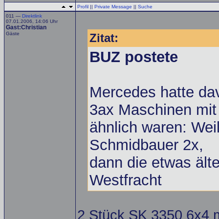
Profil
||
Private Message
||
Suche
011 —
Direktlink
07.01.2006, 14:06 Uhr
Gast:Christian
Gäste
Zitat:
BUZ postete
Mercedes hatte da
3ax Maschinen mit
ähnlich waren: Weil
Schmidbauer 2x,
dann die etwas ält
Westfracht
2 Stück SK 3350 6x4 