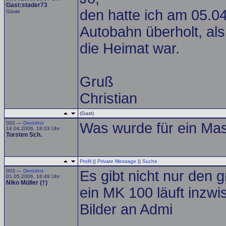
Gast:stader73
den hatte ich am 05.04
Gäste
Autobahn überholt, al
die Heimat war.
Gruß
Christian
(Gast)
002 —
Direktlink
Was wurde für ein Ma
14.04.2006, 18:03 Uhr
Torsten Sch.
Profil
||
Private Message
||
Suche
003 —
Direktlink
Es gibt nicht nur den 
01.05.2006, 16:49 Uhr
Niko Müller (†)
ein MK 100 läuft inzwis
Bilder an Admi