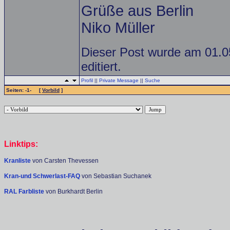
Grüße aus Berlin
Niko Müller
Dieser Post wurde am 01.0
editiert.
Profil
||
Private Message
||
Suche
Seiten: -1- [
Vorbild
]
Linktips:
Kranliste
von Carsten Thevessen
Kran-und Schwerlast-FAQ
von Sebastian Suchanek
RAL Farbliste
von Burkhardt Berlin