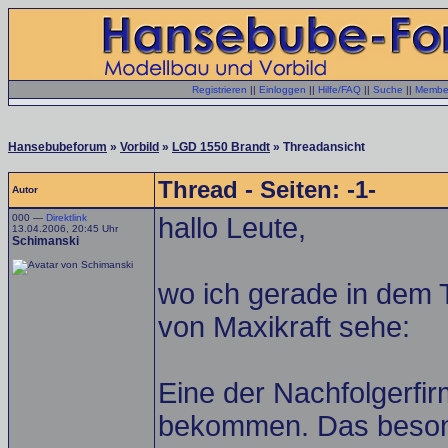
Registrieren
||
Einloggen
||
Hilfe/FAQ
||
Suche
||
Member
Hansebubeforum
»
Vorbild
»
LGD 1550 Brandt
» Threadansicht
Thread - Seiten: -1-
Autor
000 —
Direktlink
hallo Leute,
13.04.2006, 20:45 Uhr
Schimanski
wo ich gerade in dem 
von Maxikraft sehe:
Eine der Nachfolgerfi
bekommen. Das besond