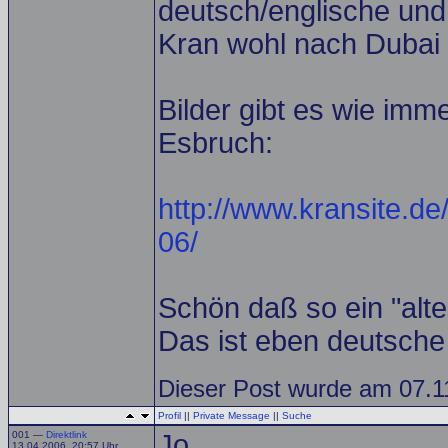
deutsch/englische und 
Kran wohl nach Dubai 
Bilder gibt es wie imm
Esbruch:
http://www.kransite.de
06/
Schön daß so ein "alte
Das ist eben deutsche
Dieser Post wurde am 07.11
Profil
||
Private Message
||
Suche
001 —
Direktlink
Jo,
13.04.2006, 20:57 Uhr