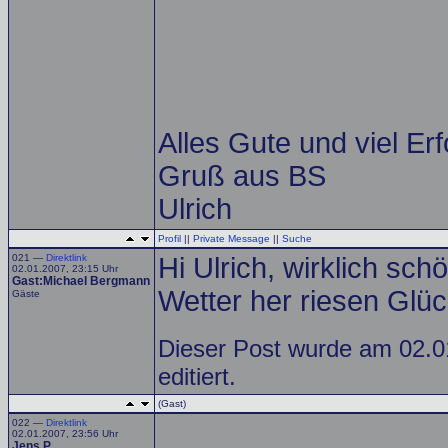
Alles Gute und viel Er
Gruß aus BS
Ulrich
Profil
||
Private Message
||
Suche
021 —
Direktlink
Hi Ulrich, wirklich sc
02.01.2007, 23:15 Uhr
Gast:Michael Bergmann
Wetter her riesen Glüc
Gäste
Dieser Post wurde am 02.
editiert.
(Gast)
022 —
Direktlink
02.01.2007, 23:56 Uhr
Jens P.