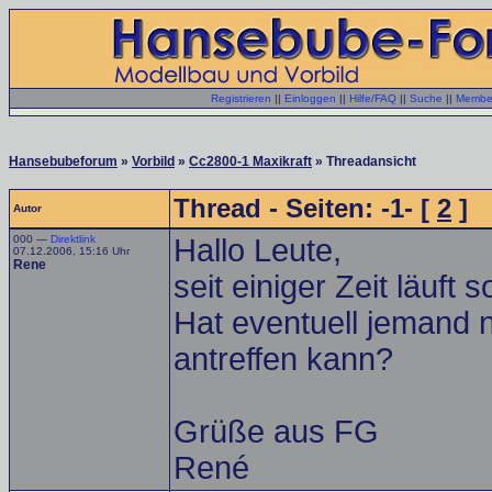
Registrieren
||
Einloggen
||
Hilfe/FAQ
||
Suche
||
Member
Hansebubeforum
»
Vorbild
»
Cc2800-1 Maxikraft
» Threadansicht
Thread - Seiten: -1- [
2
]
Autor
000 —
Direktlink
Hallo Leute,
07.12.2006, 15:16 Uhr
Rene
seit einiger Zeit läuft
Hat eventuell jemand 
antreffen kann?
Grüße aus FG
René