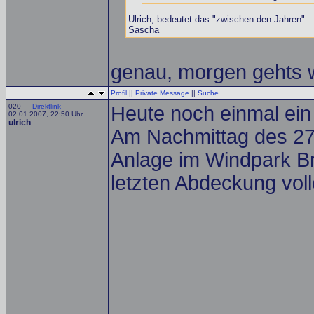
Ulrich, bedeutet das "zwischen den Jahren"...
Sascha
genau, morgen gehts w
Profil
||
Private Message
||
Suche
020 —
Direktlink
Heute noch einmal ein
02.01.2007, 22:50 Uhr
ulrich
Am Nachmittag des 27
Anlage im Windpark Br
letzten Abdeckung voll