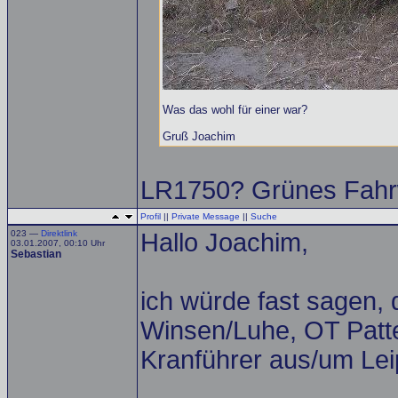
Was das wohl für einer war?
Gruß Joachim
LR1750? Grünes Fah
Profil
||
Private Message
||
Suche
023 —
Direktlink
Hallo Joachim,
03.01.2007, 00:10 Uhr
Sebastian
ich würde fast sagen,
Winsen/Luhe, OT Patten
Kranführer aus/um Leip