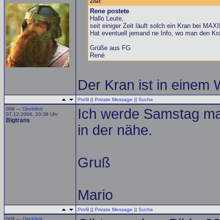
Zitat:
Rene postete
Hallo Leute,
seit einiger Zeit läuft solch ein Kran bei MAXI
Hat eventuell jemand ne Info, wo man den Kra
Grüße aus FG
René
Der Kran ist in einem 
Profil
||
Private Message
||
Suche
008 —
Direktlink
Ich werde Samstag mal
07.12.2006, 20:38 Uhr
Bigtrans
in der nähe.
Gruß
Mario
Profil
||
Private Message
||
Suche
009 —
Direktlink