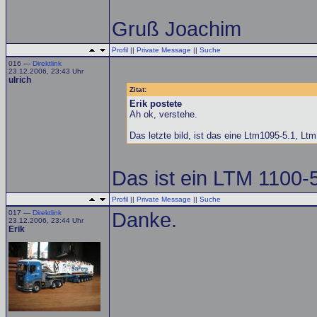
Gruß Joachim
Profil
||
Private Message
||
Suche
016 —
Direktlink
23.12.2006, 23:43 Uhr
ulrich
Zitat:
Erik postete
Ah ok, verstehe.
Das letzte bild, ist das eine Ltm1095-5.1, Lt
Das ist ein LTM 1100-5
Profil
||
Private Message
||
Suche
017 —
Direktlink
Danke.
23.12.2006, 23:44 Uhr
Erik