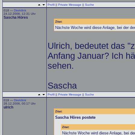
Profil
||
Private Message
||
Suche
018 —
Direktlink
24.12.2006, 12:31 Uhr
Sascha Höres
Zitat:
Nächste Woche wird diese Anlage, bei der der
Ulrich, bedeutet das "
Anfang Januar? Ich hät
sehen.
Sascha
Profil
||
Private Message
||
Suche
019 —
Direktlink
26.12.2006, 00:17 Uhr
ulrich
Zitat:
Sascha Höres postete
Zitat:
Nächste Woche wird diese Anlage, bei der