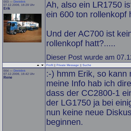
003 —
Direktlink
Ah, also ein LR1750 is
07.12.2006, 16:29 Uhr
Erik
ein 600 ton rollenkopf h
Und der AC700 ist kein
rollenkopf hatt?.....
Dieser Post wurde am 07.12
Profil
||
Private Message
||
Suche
004 —
Direktlink
:-) hmm Erik, so kann
07.12.2006, 16:42 Uhr
Rene
meine Info hab ich dire
dass der CC2800-1 ein
der LG1750 ja bei eini
nun keine neue Diskus
beginnen.