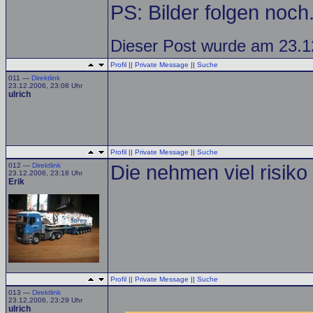
PS: Bilder folgen noch
Dieser Post wurde am 23.12
Profil
||
Private Message
||
Suche
011 —
Direktlink
23.12.2006, 23:08 Uhr
ulrich
Profil
||
Private Message
||
Suche
012 —
Direktlink
Die nehmen viel risiko 
23.12.2006, 23:18 Uhr
Erik
Profil
||
Private Message
||
Suche
013 —
Direktlink
23.12.2006, 23:29 Uhr
ulrich