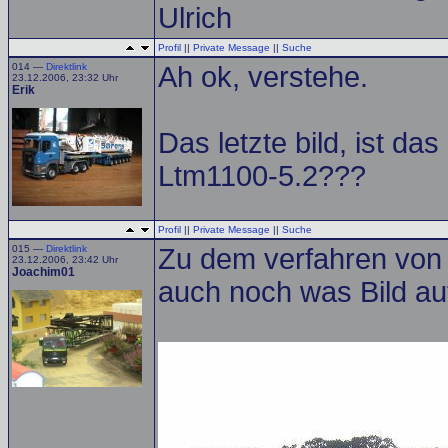
Ulrich
Profil
||
Private Message
||
Suche
014 —
Direktlink
Ah ok, verstehe.
23.12.2006, 23:32 Uhr
Erik
Das letzte bild, ist d
Ltm1100-5.2???
Profil
||
Private Message
||
Suche
015 —
Direktlink
Zu dem verfahren von
23.12.2006, 23:42 Uhr
Joachim01
auch noch was Bild a