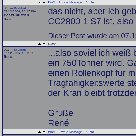
Profil
||
Private Message
||
Suche
001 —
Direktlink
das nicht, aber ich g
07.12.2006, 15:17 Uhr
Gast:Christian
CC2800-1 S7 ist, also
Gäste
Dieser Post wurde am 07.12
(Gast)
002 —
Direktlink
...also soviel ich wei
07.12.2006, 16:11 Uhr
Rene
ein 750Tonner wird. Ga
einen Rollenkopf für m
Tragfähigkeitswerte st
der Kran bleibt trotzde
Grüße
René
Profil
||
Private Message
||
Suche