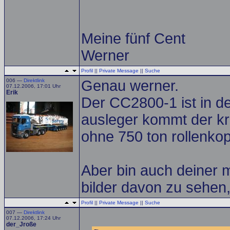
Meine fünf Cent
Werner
Profil
||
Private Message
||
Suche
006 —
Direktlink
Genau werner.
07.12.2006, 17:01 Uhr
Erik
Der CC2800-1 ist in de
ausleger kommt der kr
ohne 750 ton rollenkop
Aber bin auch deiner m
bilder davon zu sehen, 
Profil
||
Private Message
||
Suche
007 —
Direktlink
07.12.2006, 17:24 Uhr
der_Jroße