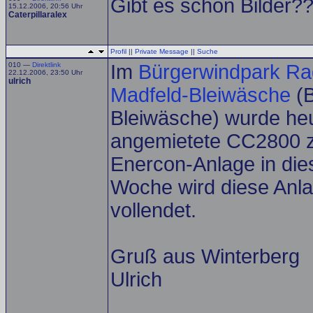
Gibt es schon Bilder?
15.12.2006, 20:56 Uhr
Caterpillaralex
Profil
||
Private Message
||
Suche
010 —
Direktlink
Im
Bürgerwindpark Ra
22.12.2006, 23:50 Uhr
ulrich
Madfeld-Bleiwäsche
(B
Bleiwäsche) wurde heu
angemietete CC2800 zu
Enercon-Anlage in di
Woche wird diese Anlag
vollendet.
Gruß aus Winterberg
Ulrich