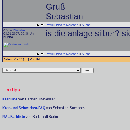
Gruß
Sebastian
Profil
||
Private Message
||
Suche
024 —
Direktlink
is die anlage silber? 
03.01.2007, 00:36 Uhr
mirko
Profil
||
Private Message
||
Suche
Seiten: -1- [
2
] [
Vorbild
]
Linktips:
Kranliste
von Carsten Thevessen
Kran-und Schwerlast-FAQ
von Sebastian Suchanek
RAL Farbliste
von Burkhardt Berlin