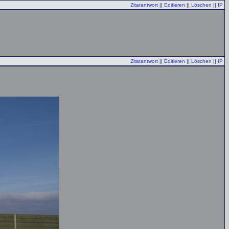
Zitatantwort
||
Editieren
||
Löschen
||
IP
Zitatantwort
||
Editieren
||
Löschen
||
IP