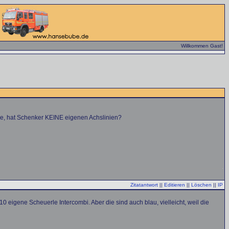
Willkommen Gast!
ge, hat Schenker KEINE eigenen Achslinien?
Zitatantwort
||
Editieren
||
Löschen
||
IP
eigene Scheuerle Intercombi. Aber die sind auch blau, vielleicht, weil die