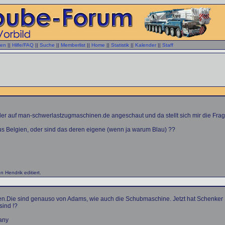
gen
||
Hilfe/FAQ
||
Suche
||
Memberlist
||
Home
||
Statistik
||
Kalender
||
Staff
der auf man-schwerlastzugmaschinen.de angeschaut und da stellt sich mir die Fra
us Belgien, oder sind das deren eigene (wenn ja warum Blau) ??
 Hendrik editiert.
n.Die sind genauso von Adams, wie auch die Schubmaschine. Jetzt hat Schenker 10 
sind !?
any