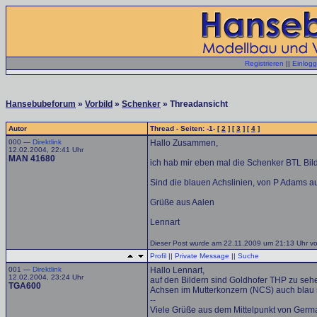
Registrieren
||
Einlog
Hansebubeforum
»
Vorbild
»
Schenker
» Threadansicht
Autor
Thread - Seiten: -1- [
2
] [
3
] [
4
]
000 —
Direktlink
Hallo Zusammen,
12.02.2004, 22:41 Uhr
MAN 41680
ich hab mir eben mal die Schenker BTL Bil
Sind die blauen Achslinien, von P Adams a
Grüße aus Aalen
Lennart
Dieser Post wurde am 22.11.2009 um 21:13 Uhr von
Profil
||
Private Message
||
Suche
001 —
Direktlink
Hallo Lennart,
12.02.2004, 23:24 Uhr
auf den Bildern sind Goldhofer THP zu sehe
TGA600
Achsen im Mutterkonzern (NCS) auch blau 
--
Viele Grüße aus dem Mittelpunkt von Germ