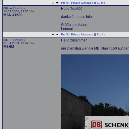
Profil
||
Private Message
||
Suche
002 —
Direktlink
Hallo Tga600
13.02.2004, 12:56 Uhr
MAN 41680
danke für diese Info.
Grüße aus Aalen
Lennart
Profil
||
Private Message
||
Suche
003 —
Direktlink
Hallo zusammen,
01.04.2009, 19:37 Uhr
MSHM
am Dienstag war die MB Titan 4160 auf der