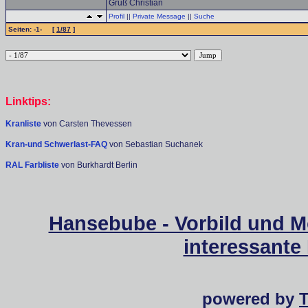
Gruß Christian
Profil
||
Private Message
||
Suche
Seiten: -1- [
1/87
]
Linktips:
Kranliste
von Carsten Thevessen
Kran-und Schwerlast-FAQ
von Sebastian Suchanek
RAL Farbliste
von Burkhardt Berlin
Hansebube - Vorbild und M
interessante
powered by