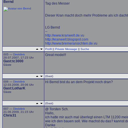
Bernd
Tag des Messer
Dieser Kran macht doch mehr Probleme als ich dacht
LG Bernd
--
http://www.kranwelt.de.vu
http://kranwelt.blogspot.com
http://www.bremeransichten.de.vu
Profil
||
Private Message
||
Suche
005 —
Direktlink
Great model!!
28.07.2007, 17:23 Uhr
Gast:tc3000
Gäste
(Gast)
006 —
Direktlink
Hi Bernd bist du an dem Projekt noch dran?
12.03.2008, 20:06 Uhr
Gast:LotharK
Gäste
(Gast)
007 —
Direktlink
@ Torsten Sch.
21.06.2009, 21:15 Uhr
Hallo,
Chris31
ich hatte mir auch mal überlegt einen LTM 11200 mei
wie ich den bauen soll. Wie machst du das? kannst d
Danke