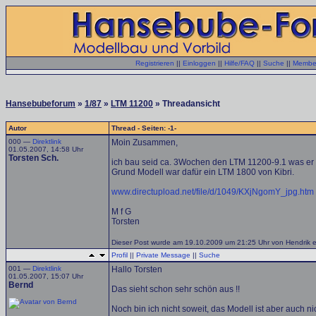
Registrieren
||
Einloggen
||
Hilfe/FAQ
||
Suche
||
Member
Hansebubeforum
»
1/87
»
LTM 11200
» Threadansicht
Autor
Thread - Seiten: -1-
000 —
Direktlink
Moin Zusammen,
01.05.2007, 14:58 Uhr
Torsten Sch.
ich bau seid ca. 3Wochen den LTM 11200-9.1 was er m
Grund Modell war dafür ein LTM 1800 von Kibri.
www.directupload.net/file/d/1049/KXjNgomY_jpg.htm
M f G
Torsten
Dieser Post wurde am 19.10.2009 um 21:25 Uhr von Hendrik edi
Profil
||
Private Message
||
Suche
001 —
Direktlink
Hallo Torsten
01.05.2007, 15:07 Uhr
Bernd
Das sieht schon sehr schön aus !!
Noch bin ich nicht soweit, das Modell ist aber auch ni