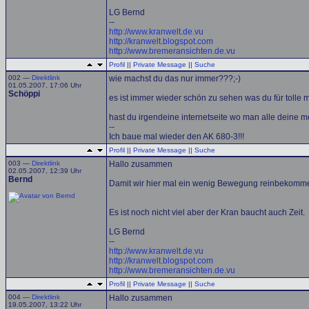
LG Bernd
--
http://www.kranwelt.de.vu
http://kranwelt.blogspot.com
http://www.bremeransichten.de.vu
Profil
||
Private Message
||
Suche
002 —
Direktlink
wie machst du das nur immer???;-)
01.05.2007, 17:06 Uhr
Schöppi
es ist immer wieder schön zu sehen was du für tolle 
hast du irgendeine internetseite wo man alle deine 
--
Ich baue mal wieder den AK 680-3!!!
Profil
||
Private Message
||
Suche
003 —
Direktlink
Hallo zusammen
02.05.2007, 12:39 Uhr
Bernd
Damit wir hier mal ein wenig Bewegung reinbekomme
Es ist noch nicht viel aber der Kran baucht auch Zeit.
LG Bernd
--
http://www.kranwelt.de.vu
http://kranwelt.blogspot.com
http://www.bremeransichten.de.vu
Profil
||
Private Message
||
Suche
004 —
Direktlink
Hallo zusammen
19.05.2007, 13:22 Uhr