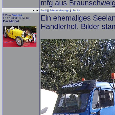
mfg aus Braunschwei
Profil
||
Private Message
||
Suche
015 —
Direktlink
Ein ehemaliges Seelan
27.12.2008, 17:52 Uhr
Der Michel
Händlerhof. Bilder s