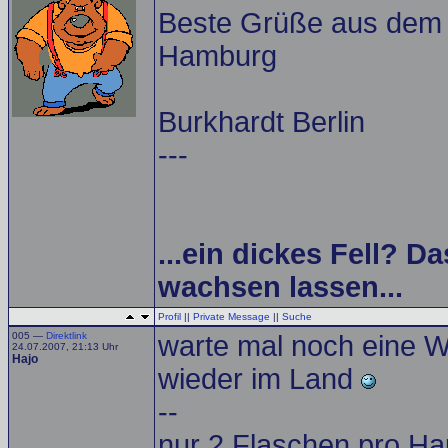
Beste Grüße aus dem A
Hamburg
Burkhardt Berlin
---
...ein dickes Fell? Da
wachsen lassen...
Profil
||
Private Message
||
Suche
005 —
Direktlink
warte mal noch eine W
24.07.2007, 21:13 Uhr
Hajo
wieder im Land
--
nur 2 Flaschen pro Ha