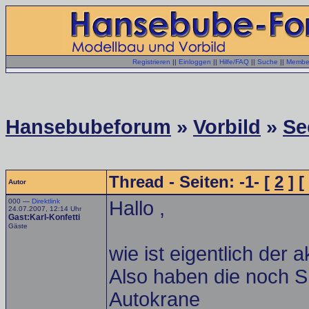
Registrieren
||
Einloggen
||
Hilfe/FAQ
||
Suche
||
Member
Hansebubeforum
»
Vorbild
»
Se
Thread - Seiten: -1- [
2
] [
Autor
000 —
Direktlink
Hallo ,
24.07.2007, 12:14 Uhr
Gast:Karl-Konfetti
Gäste
wie ist eigentlich der
Also haben die noch S
Autokrane