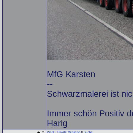
MfG Karsten
--
Schwarzmalerei ist nic
Immer schön Positiv d
Harig
Profil
||
Private Message
||
Suche