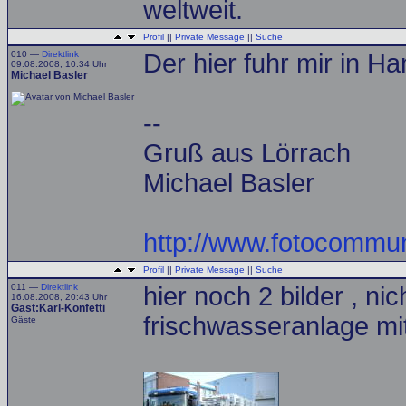
weltweit.
Profil
||
Private Message
||
Suche
010 —
Direktlink
Der hier fuhr mir in 
09.08.2008, 10:34 Uhr
Michael Basler
--
Gruß aus Lörrach
Michael Basler
http://www.fotocommun
Profil
||
Private Message
||
Suche
011 —
Direktlink
hier noch 2 bilder , n
16.08.2008, 20:43 Uhr
Gast:Karl-Konfetti
frischwasseranlage mit
Gäste