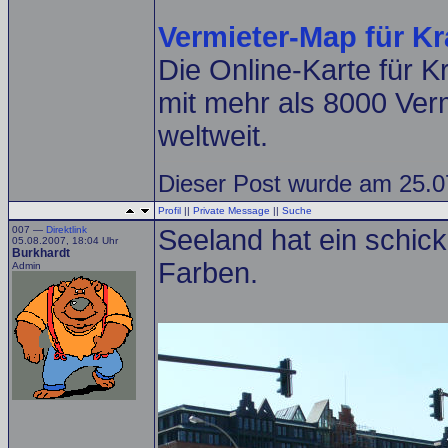
Vermieter-Map für K
Die Online-Karte für 
mit mehr als 8000 Ver
weltweit.
Dieser Post wurde am 25.07
Profil
||
Private Message
||
Suche
007 —
Direktlink
Seeland hat ein schic
05.08.2007, 18:04 Uhr
Burkhardt
Farben.
Admin