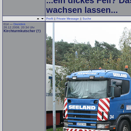
...ein dickes Fell? Da
wachsen lassen...
Profil
||
Private Message
||
Suche
014 —
Direktlink
26.12.2008, 20:34 Uhr
Kirchturmkutscher (†)