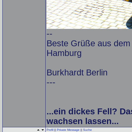
--
Beste Grüße aus dem A
Hamburg
Burkhardt Berlin
---
...ein dickes Fell? Da
wachsen lassen...
Profil
||
Private Message
||
Suche