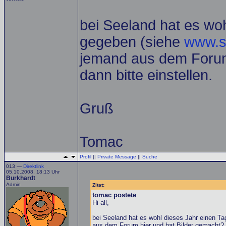
bei Seeland hat es woh
gegeben (siehe
www.s
jemand aus dem Forum
dann bitte einstellen.
Gruß
Tomac
Profil
||
Private Message
||
Suche
013 —
Direktlink
05.10.2008, 18:13 Uhr
Burkhardt
Admin
Zitat:
tomac postete
Hi all,
bei Seeland hat es wohl dieses Jahr einen Ta
aus dem Forum hier und hat Bilder gemacht? W