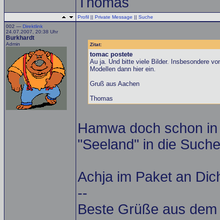
Thomas
Profil
||
Private Message
||
Suche
002 —
Direktlink
24.07.2007, 20:38 Uhr
Burkhardt
Admin
Zitat:
tomac postete
Au ja. Und bitte viele Bilder. Insbesondere vo
Modellen dann hier ein.
Gruß aus Aachen
Thomas
Hamwa doch schon in 
"Seeland" in die Such
Achja im Paket an Dich
--
Beste Grüße aus dem A