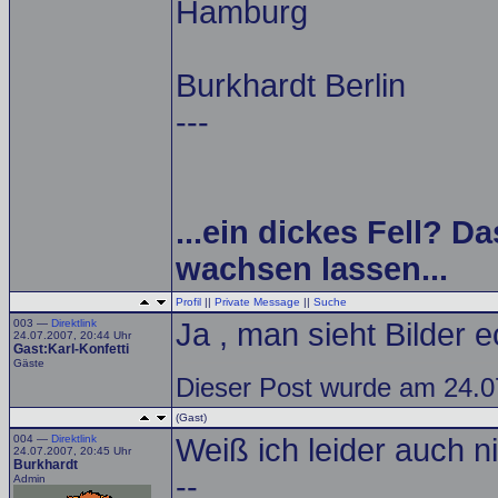
Hamburg
Burkhardt Berlin
---
...ein dickes Fell? Da
wachsen lassen...
Profil
||
Private Message
||
Suche
003 —
Direktlink
Ja , man sieht Bilder e
24.07.2007, 20:44 Uhr
Gast:Karl-Konfetti
Gäste
Dieser Post wurde am 24.0
(Gast)
004 —
Direktlink
Weiß ich leider auch n
24.07.2007, 20:45 Uhr
Burkhardt
--
Admin