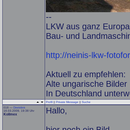
--
LKW aus ganz Europa u
Bau- und Landmaschine
http://neinis-lkw-fotof
Aktuell zu empfehlen:
Alte ungarische Bilder
In Deutschland unterw
Profil
||
Private Message
||
Suche
016 —
Direktlink
Hallo,
16.03.2009, 19:38 Uhr
Kollmex
hier noch ein Bild.