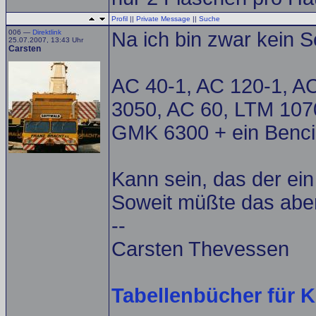
Profil
||
Private Message
||
Suche
006 —
Direktlink
Na ich bin zwar kein 
25.07.2007, 13:43 Uhr
Carsten
AC 40-1, AC 120-1, A
3050, AC 60, LTM 1070
GMK 6300 + ein Bencin
Kann sein, das der ein
Soweit müßte das aber
--
Carsten Thevessen
Tabellenbücher für K