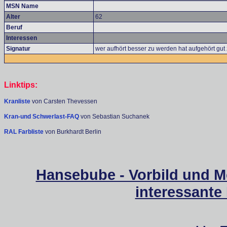
MSN Name
Alter
62
Beruf
Interessen
Signatur
wer aufhört besser zu werden hat aufgehört gut 
Linktips:
Kranliste
von Carsten Thevessen
Kran-und Schwerlast-FAQ
von Sebastian Suchanek
RAL Farbliste
von Burkhardt Berlin
Hansebube - Vorbild und M
interessante