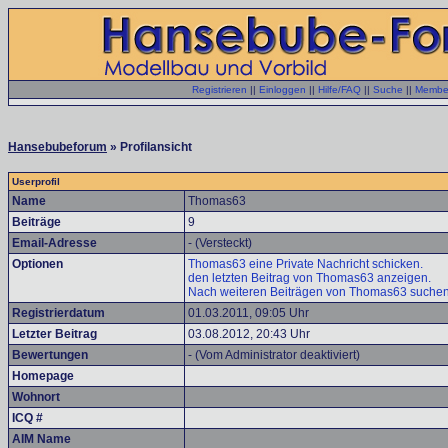
Registrieren
||
Einloggen
||
Hilfe/FAQ
||
Suche
||
Member
Hansebubeforum
» Profilansicht
Userprofil
Name
Thomas63
Beiträge
9
Email-Adresse
- (Versteckt)
Optionen
Thomas63 eine Private Nachricht schicken.
den letzten Beitrag von Thomas63 anzeigen.
Nach weiteren Beiträgen von Thomas63 suchen
Registrierdatum
01.03.2011, 09:05 Uhr
Letzter Beitrag
03.08.2012, 20:43 Uhr
Bewertungen
- (Vom Administrator deaktiviert)
Homepage
Wohnort
ICQ #
AIM Name