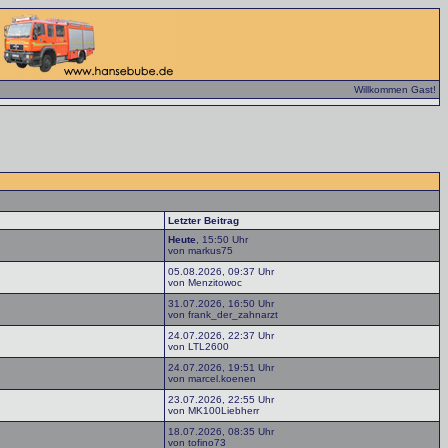
Willkommen Gast!
Letzter Beitrag
Heute
, 15:50 Uhr
von markus75
05.08.2026, 09:37 Uhr
von Menzitowoc
31.07.2026, 16:50 Uhr
von frank_der_zahnarzt
24.07.2026, 22:37 Uhr
von LTL2600
24.07.2026, 19:51 Uhr
von marcel.koenen
23.07.2026, 22:55 Uhr
von MK100Liebherr
18.07.2026, 08:35 Uhr
von tofino73