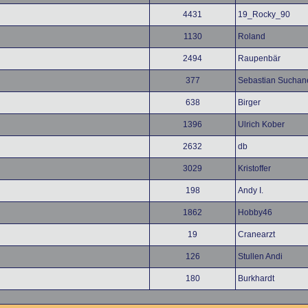
4431
19_Rocky_90
1130
Roland
2494
Raupenbär
377
Sebastian Suchan
638
Birger
1396
Ulrich Kober
2632
db
3029
Kristoffer
198
Andy I.
1862
Hobby46
19
Cranearzt
126
Stullen Andi
180
Burkhardt