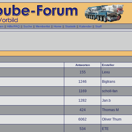
gen
||
Hilfe/FAQ
||
Suche
||
Memberlist
||
Home
||
Statistik
||
Kalender
||
Staff
Antworten
Ersteller
155
Lexu
1246
Bigtrans
1169
scholl-fan
1282
Jan.b
424
Thomas M
6062
Oliver Thum
534
ETE