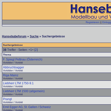
Registrieren
||
Einlog
Hansebubeforum
»
Suche
» Suchergebnisse
Suchergebnisse
38
Treffer - Seiten: >1< [
2
]
Thema
F. Spiegl Pettnau (Österreich)
Vorbilder / Vorbild
Abbruchbagger
Vorbilder / Vorbild
Riga Mainz
Vorbilder / Vorbild
Liebherr LTM 1750-9.1
Vorbilder / Vorbild
Liebherr LTM 1500 (allgemein)
Vorbilder / Vorbild
Prangl
Vorbilder / Vorbild
Emil Egger AG, St. Gallen / Schweiz
Vorbilder / Vorbild