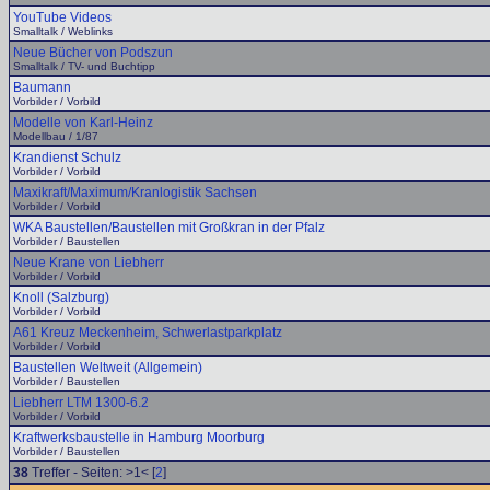
YouTube Videos
Smalltalk / Weblinks
Neue Bücher von Podszun
Smalltalk / TV- und Buchtipp
Baumann
Vorbilder / Vorbild
Modelle von Karl-Heinz
Modellbau / 1/87
Krandienst Schulz
Vorbilder / Vorbild
Maxikraft/Maximum/Kranlogistik Sachsen
Vorbilder / Vorbild
WKA Baustellen/Baustellen mit Großkran in der Pfalz
Vorbilder / Baustellen
Neue Krane von Liebherr
Vorbilder / Vorbild
Knoll (Salzburg)
Vorbilder / Vorbild
A61 Kreuz Meckenheim, Schwerlastparkplatz
Vorbilder / Vorbild
Baustellen Weltweit (Allgemein)
Vorbilder / Baustellen
Liebherr LTM 1300-6.2
Vorbilder / Vorbild
Kraftwerksbaustelle in Hamburg Moorburg
Vorbilder / Baustellen
38
Treffer - Seiten: >1< [
2
]