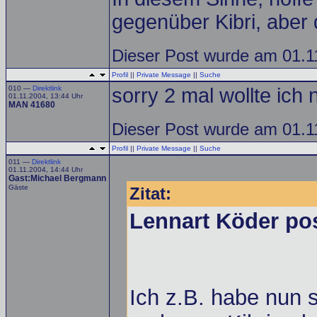
gegenüber Kibri, aber 
Dieser Post wurde am 01.11
Profil
||
Private Message
||
Suche
010 —
Direktlink
sorry 2 mal wollte ich 
01.11.2004, 13:44 Uhr
MAN 41680
Dieser Post wurde am 01.11
Profil
||
Private Message
||
Suche
011 —
Direktlink
01.11.2004, 14:44 Uhr
Gast:Michael Bergmann
Gäste
Zitat:
Lennart Köder po
Ich z.B. habe nun 