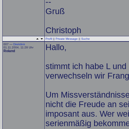
--
Gruß
Christoph
Profil
||
Private Message
||
Suche
007 —
Direktlink
Hallo,
01.11.2004, 11:28 Uhr
Roland
stimmt ich habe L und
verwechseln wir Frang
Um Missverständnisse
nicht die Freude an se
imposant aus. Wer wei
serienmäßig bekommen