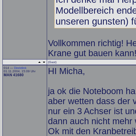
Modellbereich endec
unseren gunsten) fü
Vollkommen richtig! H
Krane gut bauen kann
(Gast)
014 —
Direktlink
HI Micha,
01.11.2004, 15:09 Uhr
MAN 41680
ja ok die Noteboom hab
aber wetten dass der 
nur ein 3 Achser ist u
dann auch nicht mehr 
Ok mit den Kranbetreib