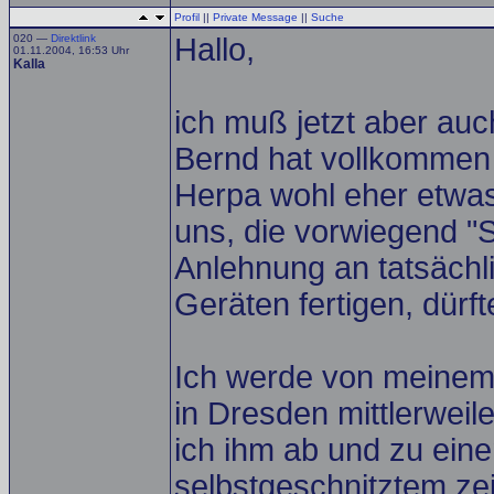
Profil
||
Private Message
||
Suche
020 —
Direktlink
Hallo,
01.11.2004, 16:53 Uhr
Kalla
ich muß jetzt aber auc
Bernd hat vollkommen 
Herpa wohl eher etwas f
uns, die vorwiegend "S
Anlehnung an tatsächl
Geräten fertigen, dürft
Ich werde von meinem
in Dresden mittlerweil
ich ihm ab und zu ein
selbstgeschnitztem ze