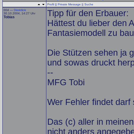
Profil
||
Private Message
||
Suche
004 —
Direktlink
Tipp für den Erbauer:
30.10.2004, 14:27 Uhr
Tobias
Hättest du lieber den 
Fantasiemodell zu bau
Die Stützen sehen ja g
und sowas druckt herp
--
MFG Tobi
Wer Fehler findet darf
Das (c) aller in meinen
nicht anders angegebe