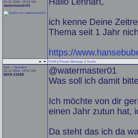
Hallo Lennart,
01.11.2004, 16:25 Uhr
watermaster01
ich kenne Deine Zeitr
Thema seit 1 Jahr nich
https://www.hansebub
Profil
||
Private Message
||
Suche
019 —
Direktlink
@watermaster01
01.11.2004, 16:51 Uhr
MAN 41680
Was soll ich damit bit
Ich möchte von dir ge
einen Jahr zutun hat, i
Da steht das ich da w