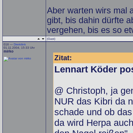
Aber warten wirs mal a
gibt, bis dahin dürfte 
vergehen, bis es so etw
(Gast)
016 —
Direktlink
01.11.2004, 15:33 Uhr
mirko
Zitat:
Lennart Köder po
@ Christoph, ja gen
NUR das Kibri da n
schade und ob das 
da wird Herpa auch 