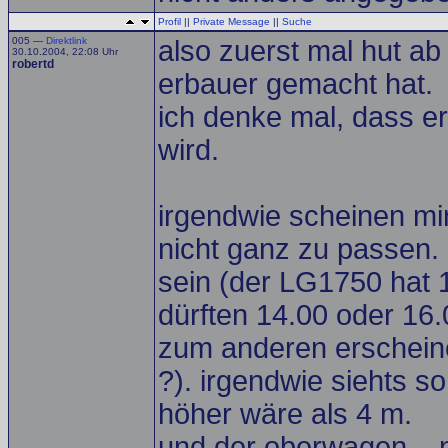
Profil
||
Private Message
||
Suche
005 —
Direktlink
also zuerst mal hut ab 
30.10.2004, 22:08 Uhr
robertd
erbauer gemacht hat.
ich denke mal, dass e
wird.
irgendwie scheinen mi
nicht ganz zu passen. 
sein (der LG1750 hat 1
dürften 14.00 oder 16.
zum anderen erscheine
?). irgendwie siehts s
höher wäre als 4 m.
und der oberwagen... 