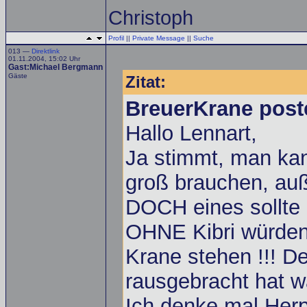
Christoph
Profil
||
Private Message
||
Suche
013 —
Direktlink
01.11.2004, 15:02 Uhr
Gast:Michael Bergmann
Gäste
Zitat:
BreuerKrane post
Hallo Lennart,
Ja stimmt, man kan
groß brauchen, auß
DOCH eines sollte 
OHNE Kibri würden 
Krane stehen !!! D
rausgebracht hat w
Ich denke mal Herp