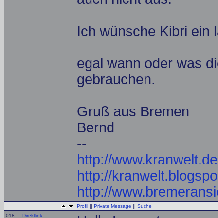
Ich wünsche Kibri ein 
egal wann oder was die
gebrauchen.
Gruß aus Bremen
Bernd
--
http://www.kranwelt.de
http://kranwelt.blogsp
http://www.bremeransi
Profil
||
Private Message
||
Suche
018 —
Direktlink