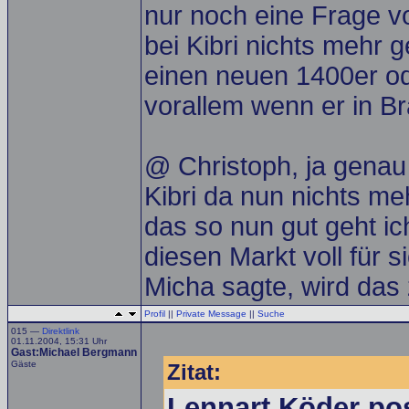
nur noch eine Frage 
bei Kibri nichts mehr
einen neuen 1400er od
vorallem wenn er in 
@ Christoph, ja genau 
Kibri da nun nichts me
das so nun gut geht ic
diesen Markt voll für s
Micha sagte, wird das
Profil
||
Private Message
||
Suche
015 —
Direktlink
01.11.2004, 15:31 Uhr
Gast:Michael Bergmann
Gäste
Zitat:
Lennart Köder po