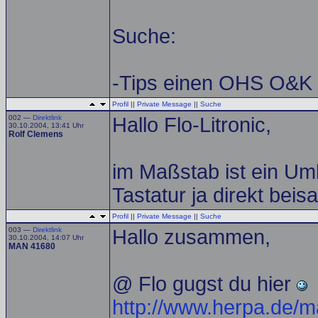
Suche:
-Tips einen OHS O&K 
Profil
||
Private Message
||
Suche
002 —
Direktlink
Hallo Flo-Litronic,
30.10.2004, 13:41 Uhr
Rolf Clemens
im Maßstab ist ein Um
Tastatur ja direkt bei
Profil
||
Private Message
||
Suche
003 —
Direktlink
Hallo zusammen,
30.10.2004, 14:07 Uhr
MAN 41680
@ Flo gugst du hier
http://www.herpa.de/m