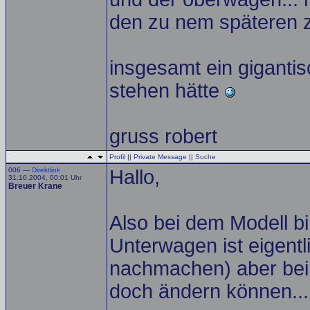
den zu nem späteren z
insgesamt ein gigantis
stehen hätte
gruss robert
Profil
||
Private Message
||
Suche
006 —
Direktlink
Hallo,
31.10.2004, 00:01 Uhr
Breuer Krane
Also bei dem Modell bin
Unterwagen ist eigent
nachmachen) aber bei
doch ändern können...