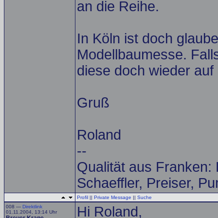
an die Reihe.
In Köln ist doch glaub
Modellbaumesse. Falls 
diese doch wieder auf
Gruß
Roland
--
Qualität aus Franken:
Schaeffler, Preiser, P
Profil
||
Private Message
||
Suche
008 —
Direktlink
Hi Roland,
01.11.2004, 13:14 Uhr