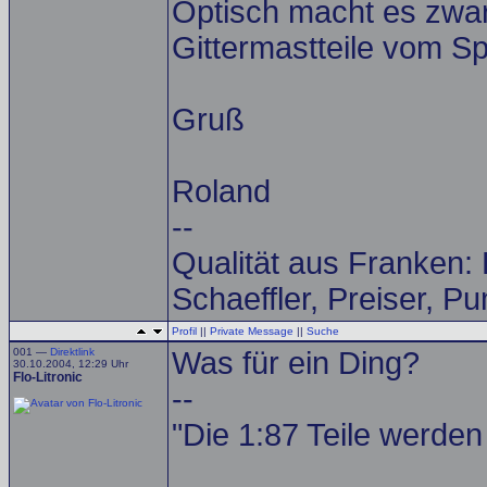
Optisch macht es zwar
Gittermastteile vom Sp
Gruß
Roland
--
Qualität aus Franken:
Schaeffler, Preiser, P
Profil
||
Private Message
||
Suche
001 —
Direktlink
Was für ein Ding?
30.10.2004, 12:29 Uhr
Flo-Litronic
--
"Die 1:87 Teile werden