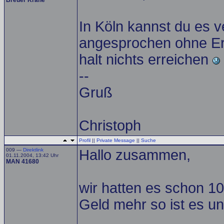
Breuer Krane
In Köln kannst du es v
angesprochen ohne Erfo
halt nichts erreichen
--
Gruß
Christoph
Profil
||
Private Message
||
Suche
009 —
Direktlink
Hallo zusammen,
01.11.2004, 13:42 Uhr
MAN 41680
wir hatten es schon 10
Geld mehr so ist es un