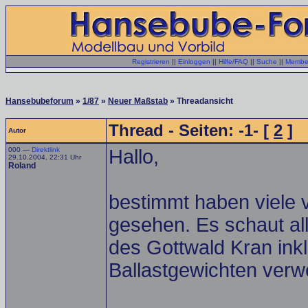
Registrieren
||
Einloggen
||
Hilfe/FAQ
||
Suche
||
Member
Hansebubeforum
»
1/87
»
Neuer Maßstab
» Threadansicht
Thread - Seiten: -1- [
2
]
Autor
000 —
Direktlink
Hallo,
29.10.2004, 22:31 Uhr
Roland
bestimmt haben viele
gesehen. Es schaut al
des Gottwald Kran inkl
Ballastgewichten verw