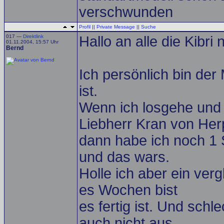
verschwunden
Profil
||
Private Message
||
Suche
017 —
Direktlink
Hallo an alle die Kibri
01.11.2004, 15:57 Uhr
Bernd
Ich persönlich bin der
ist.
Wenn ich losgehe und 
Liebherr Kran von Her
dann habe ich noch 1 
und das wars.
Holle ich aber ein ver
es Wochen bist
es fertig ist. Und schl
auch nicht aus.