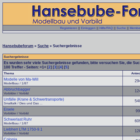
Registrieren
||
Einloggen
||
Hilfe/FAQ
||
Suche
||
Member
Hansebubeforum
»
Suche
» Suchergebnisse
Suchergebnisse
Es wurden sehr viele Suchergebnisse gefunden, bitte versuchen Sie, die Su
100
Treffer - Seiten: >1< [
2
] [
3
] [
4
] [
5
]
Thema
Antwo
Modelle von Ma-Will
29
Modellbau / 1/87
Abbruchbagger
12
Vorbilder / Vorbild
Unfälle (Krane & Schwertransporte)
54
Smalltalk / Dies und Das ...
Eisele
99
Vorbilder / Vorbild
Schwerlast Ruhr
60
Modellbau / 1/87
Liebherr LTM 1750-9.1
12
Vorbilder / Vorbild
Colonia