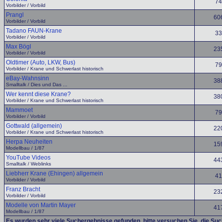
74
Vorbilder / Vorbild
Prangl
60
Vorbilder / Vorbild
Tadano FAUN-Krane
33
Vorbilder / Vorbild
Max Bögl
23
Vorbilder / Vorbild
Oldtimer (Auto, LKW, Bus)
79
Vorbilder / Krane und Schwerlast historisch
eBay-Wahnsinn
38
Smalltalk / Dies und Das ...
Wer kennt diese Krane?
38
Vorbilder / Krane und Schwerlast historisch
Mammoet
79
Vorbilder / Vorbild
Gottwald (allgemein)
22
Vorbilder / Krane und Schwerlast historisch
Herpa Neuheiten
15
Modellbau / 1/87
YouTube Videos
44
Smalltalk / Weblinks
Liebherr Krane (Ehingen) allgemein
41
Vorbilder / Vorbild
Franz Bracht
23
Vorbilder / Vorbild
Modelle von Martin Mayer
41
Modellbau / 1/87
Es wurden sehr viele Suchergebnisse gefunden, bitte versuchen Sie, die Su