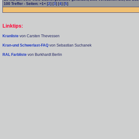
100
Treffer - Seiten: >1< [
2
] [
3
] [
4
] [
5
]
Linktips:
Kranliste
von Carsten Thevessen
Kran-und Schwerlast-FAQ
von Sebastian Suchanek
RAL Farbliste
von Burkhardt Berlin