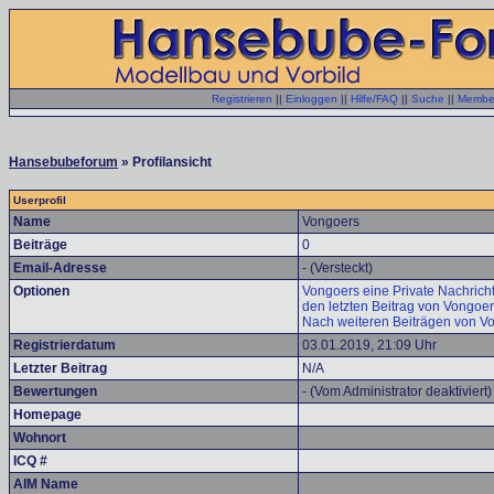
Registrieren
||
Einloggen
||
Hilfe/FAQ
||
Suche
||
Member
Hansebubeforum
» Profilansicht
Userprofil
Name
Vongoers
Beiträge
0
Email-Adresse
- (Versteckt)
Optionen
Vongoers eine Private Nachricht
den letzten Beitrag von Vongoe
Nach weiteren Beiträgen von V
Registrierdatum
03.01.2019, 21:09 Uhr
Letzter Beitrag
N/A
Bewertungen
- (Vom Administrator deaktiviert)
Homepage
Wohnort
ICQ #
AIM Name