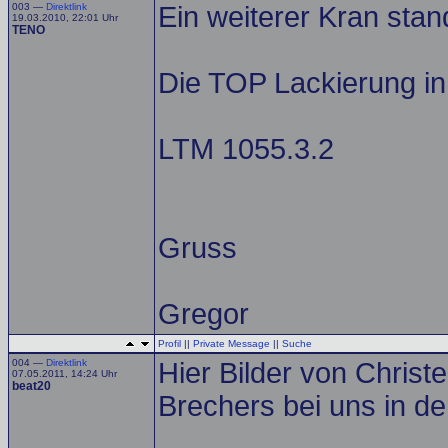
003 —
Direktlink
Ein weiterer Kran stan
19.03.2010, 22:01 Uhr
TENO
Die TOP Lackierung in
LTM 1055.3.2
Gruss
Gregor
Profil
||
Private Message
||
Suche
004 —
Direktlink
Hier Bilder von Christe
07.05.2011, 14:24 Uhr
beat20
Brechers bei uns in de