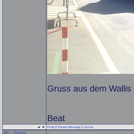
Gruss aus dem Wallis
Beat
Profil
||
Private Message
||
Suche
005 —
Direktlink