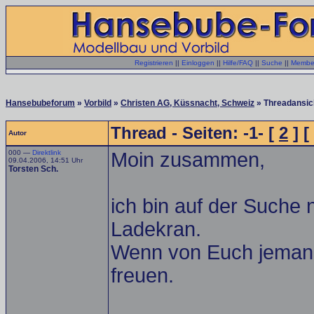
Registrieren
||
Einloggen
||
Hilfe/FAQ
||
Suche
||
Member
Hansebubeforum
»
Vorbild
»
Christen AG, Küssnacht, Schweiz
» Threadansic
Thread - Seiten: -1- [
2
] [
Autor
000 —
Direktlink
Moin zusammen,
09.04.2006, 14:51 Uhr
Torsten Sch.
ich bin auf der Suche
Ladekran.
Wenn von Euch jemand
freuen.