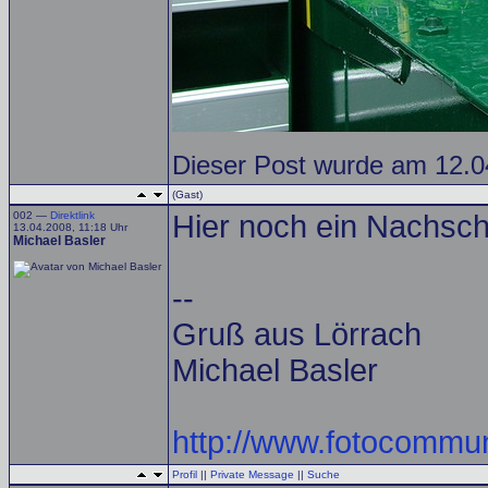
Dieser Post wurde am 12.04
(Gast)
002 —
Direktlink
Hier noch ein Nachsc
13.04.2008, 11:18 Uhr
Michael Basler
--
Gruß aus Lörrach
Michael Basler
http://www.fotocommun
Profil
||
Private Message
||
Suche