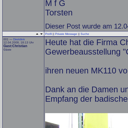
M f G
Torsten
Dieser Post wurde am 12.04
Profil
||
Private Message
||
Suche
001 —
Direktlink
Heute hat die Firma C
12.04.2008, 18:13 Uhr
Gast:Christian
Gewerbeausstellung 
Gäste
ihren neuen MK110 vo
Dank an die Damen und
Empfang der badische