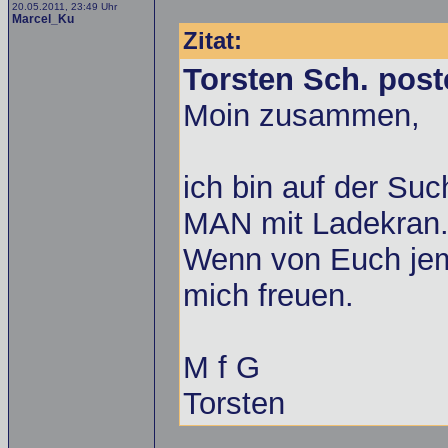
20.05.2011, 23:49 Uhr
Marcel_Ku
Zitat:
Torsten Sch. post
Moin zusammen,
ich bin auf der Su
MAN mit Ladekran
Wenn von Euch jem
mich freuen.
M f G
Torsten