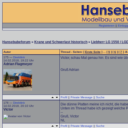
Registrieren
||
Einlog
Hansebubeforum
»
Krane und Schwerlast historisch
»
Liebherr LG 1550 / LGD
Autor
Thread - Seiten: [
Erste Seite
] ... [
5
] [
6
] [
7
] -8
175 —
Direktlink
Victor, schau Mal genau hin. Es sind wie üb
14.02.2018, 19:22 Uhr
Adrian Flagmeyer
Gruß Adrian
Profil
||
Private Message
||
Suche
176 —
Direktlink
Die dünne Platten meine ich nicht, die hab
14.02.2018, 20:10 Uhr
Unten im Thread habe ich gezeigt welche Pla
Victor
--
Gruß, Victor
NL
Profil
||
Private Message
||
Suche