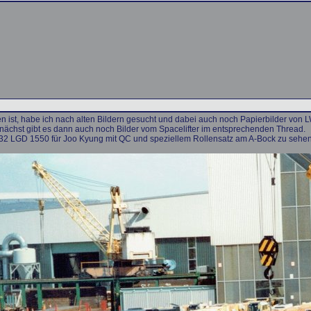
 ist, habe ich nach alten Bildern gesucht und dabei auch noch Papierbilder von 
ächst gibt es dann auch noch Bilder vom Spacelifter im entsprechenden Thread.
 32 LGD 1550 für Joo Kyung mit QC und speziellem Rollensatz am A-Bock zu sehen