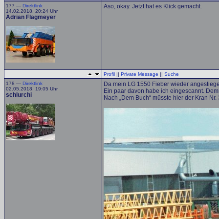
177 —
Direktlink
Aso, okay. Jetzt hat es Klick gemacht.
14.02.2018, 20:24 Uhr
Adrian Flagmeyer
Profil
||
Private Message
||
Suche
178 —
Direktlink
Da mein LG 1550 Fieber wieder angestiegen
02.05.2018, 19:05 Uhr
Ein paar davon habe ich eingescannt. Demn
schlurchi
Nach „Dem Buch“ müsste hier der Kran Nr.