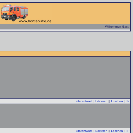
Willkommen Gast!
Zitatantwort
||
Editieren
||
Löschen
||
IP
Zitatantwort
||
Editieren
||
Löschen
||
IP