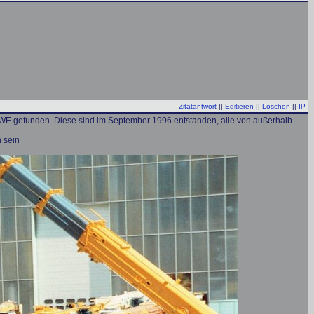
Zitatantwort
||
Editieren
||
Löschen
||
IP
LWE gefunden. Diese sind im September 1996 entstanden, alle von außerhalb.
 sein