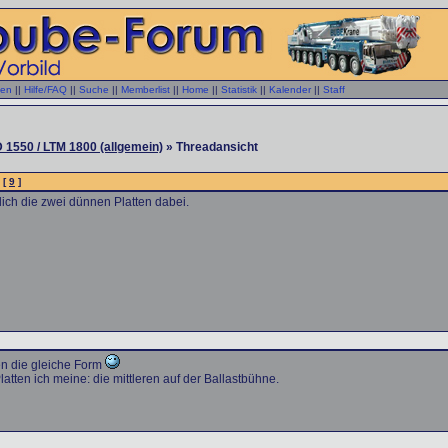
gen
||
Hilfe/FAQ
||
Suche
||
Memberlist
||
Home
||
Statistik
||
Kalender
||
Staff
 1550 / LTM 1800 (allgemein)
» Threadansicht
- [
9
]
lich die zwei dünnen Platten dabei.
en die gleiche Form
tten ich meine: die mittleren auf der Ballastbühne.