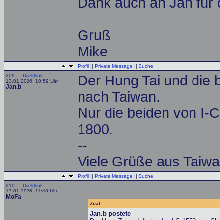
Dank auch an Jan für d
Gruß
Mike
Profil
||
Private Message
||
Suche
209 —
Direktlink
Der Hung Tai und die 
13.01.2026, 10:59 Uhr
Jan.b
nach Taiwan.
Nur die beiden von I-
1800.
--
Viele Grüße aus Taiw
Profil
||
Private Message
||
Suche
210 —
Direktlink
13.01.2026, 11:48 Uhr
MoFa
Zitat:
Jan.b postete