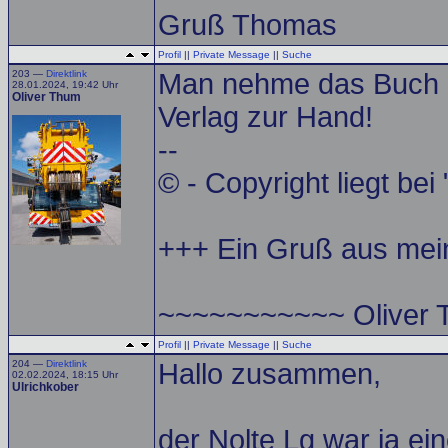
Gruß Thomas
Profil
||
Private Message
||
Suche
203 —
Direktlink
Man nehme das Buch 
28.01.2024, 19:42 Uhr
Oliver Thum
Verlag zur Hand!
--
© - Copyright liegt bei
+++ Ein Gruß aus me
~~~~~~~~~~~ Oliver
Profil
||
Private Message
||
Suche
204 —
Direktlink
Hallo zusammen,
02.02.2024, 18:15 Uhr
Ulrichkober
der Nolte Lg war ja ei