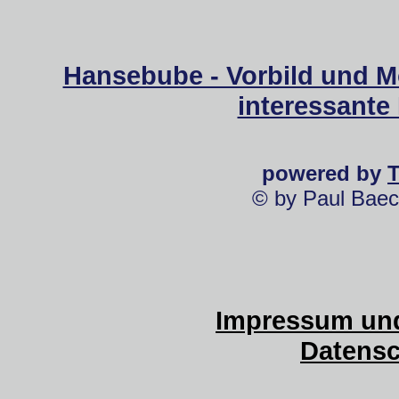
Hansebube - Vorbild und M
interessante
powered by
© by Paul Baec
Impressum und
Datensc