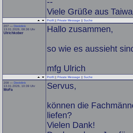
--
Viele Grüße aus Taiw
Profil
||
Private Message
||
Suche
207 —
Direktlink
Hallo zusammen,
13.01.2026, 08:36 Uhr
Ulrichkober
so wie es aussieht sin
mfg Ulrich
Profil
||
Private Message
||
Suche
208 —
Direktlink
Servus,
13.01.2026, 10:39 Uhr
MoFa
können die Fachmänne
liefen?
Vielen Dank!