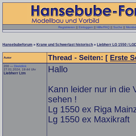
Registrieren
||
Einloggen
||
Hilfe/FAQ
||
Suche
||
Member
Hansebubeforum
»
Krane und Schwerlast historisch
»
Liebherr LG 1550 / LGD
Thread - Seiten: [
Erste S
Autor
200 —
Direktlink
Hallo
27.01.2024, 19:44 Uhr
Liebherr Ltm
Kann leider nur in die
sehen !
Lg 1550 ex Riga Main
Lg 1550 ex Maxikraft