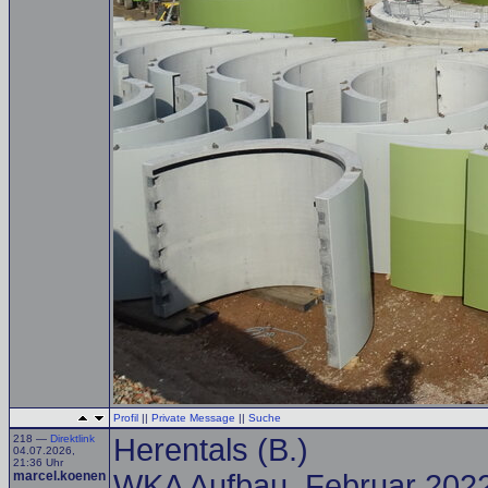
Profil
||
Private Message
||
Suche
218 —
Direktlink
Herentals (B.)
04.07.2026,
21:36 Uhr
marcel.koenen
WKA Aufbau, Februar 202