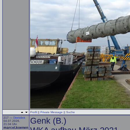
Profil
||
Private Message
||
Suche
217 —
Direktlink
Genk (B.)
04.07.2026,
21:34 Uhr
marcel.koenen