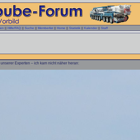
gen
||
Hilfe/FAQ
||
Suche
||
Memberlist
||
Home
||
Statistik
||
Kalender
||
Staff
 unserer Experten – ich kam nicht näher heran: