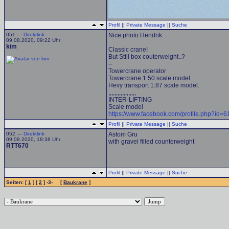
Profil
||
Private Message
||
Suche
051 —
Direktlink
Nice photo Hendrik
09.08.2020, 09:22 Uhr
kim
Classic crane!
But Still box couterweight..?
--
Towercrane operator
Towercrane 1:50 scale model.
Hevy transport 1:87 scale model.
,,,,,,,,,,,,,,,,,,
INTER-LIFTING
Scale model
https://www.facebook.com/profile.php?id
Profil
||
Private Message
||
Suche
052 —
Direktlink
Astom Gru
09.08.2020, 18:38 Uhr
with gravel filled counterweight
RTT670
Profil
||
Private Message
||
Suche
Seiten: [
1
] [
2
] -3- [
Baukrane
]