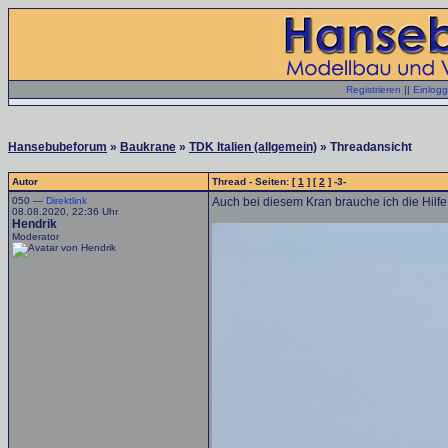
Registrieren
||
Einlog
Hansebubeforum
»
Baukrane
»
TDK Italien (allgemein)
» Threadansicht
Autor
Thread - Seiten: [
1
] [
2
] -3-
050 —
Direktlink
Auch bei diesem Kran brauche ich die Hilfe
08.08.2020, 22:36 Uhr
Hendrik
Moderator