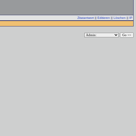
Zitatantwort
||
Editieren
||
Löschen
||
IP