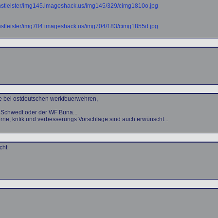
nstleister/img145.imageshack.us/img145/329/cimg1810o.jpg
nstleister/img704.imageshack.us/img704/183/cimg1855d.jpg
ne bei ostdeutschen werkfeuerwehren,
n Schwedt oder der WF Buna...
ne, kritik und verbesserungs Vorschläge sind auch erwünscht...
cht