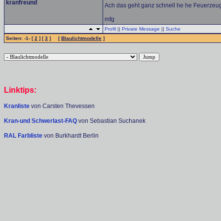
kranfreund
Ach das geht ganz schnell he he Feuerzeu
mfg
Profil
||
Private Message
||
Suche
Seiten: -1- [
2
] [
3
] [
Blaulichtmodelle
]
Linktips:
Kranliste
von Carsten Thevessen
Kran-und Schwerlast-FAQ
von Sebastian Suchanek
RAL Farbliste
von Burkhardt Berlin