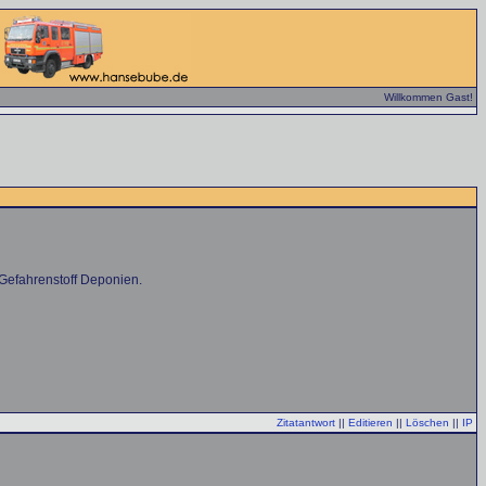
Willkommen Gast!
Gefahrenstoff Deponien.
Zitatantwort
||
Editieren
||
Löschen
||
IP