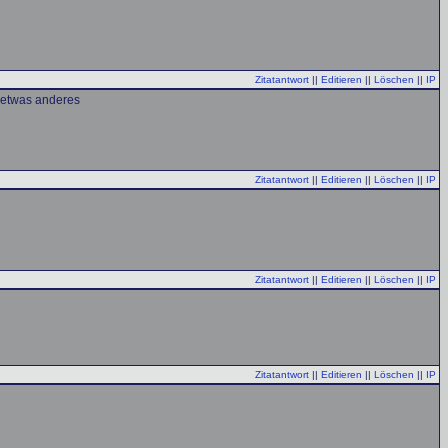
Zitatantwort
||
Editieren
||
Löschen
||
IP
l etwas anderes
Zitatantwort
||
Editieren
||
Löschen
||
IP
Zitatantwort
||
Editieren
||
Löschen
||
IP
Zitatantwort
||
Editieren
||
Löschen
||
IP