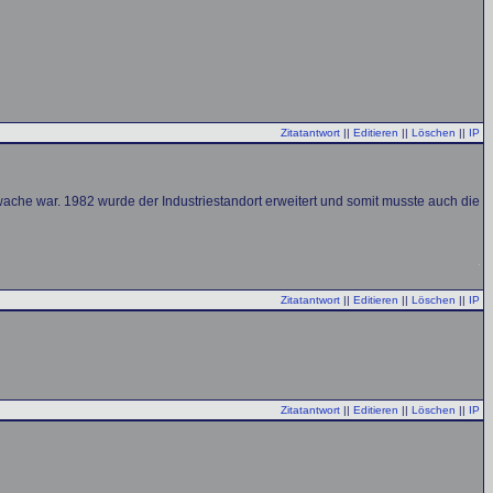
Zitatantwort
||
Editieren
||
Löschen
||
IP
he war. 1982 wurde der Industriestandort erweitert und somit musste auch die
Zitatantwort
||
Editieren
||
Löschen
||
IP
Zitatantwort
||
Editieren
||
Löschen
||
IP