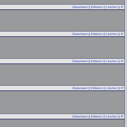
Zitatantwort
||
Editieren
||
Löschen
||
IP
Zitatantwort
||
Editieren
||
Löschen
||
IP
Zitatantwort
||
Editieren
||
Löschen
||
IP
Zitatantwort
||
Editieren
||
Löschen
||
IP
Zitatantwort
||
Editieren
||
Löschen
||
IP