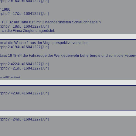
ew.php?i=16&u=16041227]
[/url]
r 1986
ew.php?i=17&u=16041227]
[/url]
in TLF 32 auf Tatra 815 mit 2 nachgerüsteten Schlauchhaspeln
ew.php?i=18&u=16041227]
[/url]
ch die Firma Ziegler umgerüstet.
nmal die Wache 1 aus der Vogelperspektive vorstellen.
ew.php?i=19&u=16041227]
[/url]
ass 1978-84 die Fahrzeuge der Werkfeuerwehr beherbergte und somit die Feuerwac
ew.php?i=22&u=16041227]
[/url]
ew.php?i=21&u=16041227]
[/url]
oli87 editiert.
ew.php?i=23&u=16041227]
[/url]
ew.php?i=24&u=16041227]
[/url]