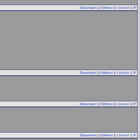
Zitatantwort
||
Editieren
||
Löschen
||
IP
Zitatantwort
||
Editieren
||
Löschen
||
IP
Zitatantwort
||
Editieren
||
Löschen
||
IP
Zitatantwort
||
Editieren
||
Löschen
||
IP