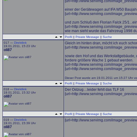
[url=http://www.servimg.com/image_previ
einer der Gerätewagen auf IFA W50 Baujah
[url=http://www.servimg.com/image_previ
und zum Schluß den Florian Falck 25/1...e
[url=http://www.servimg.com/image_previ
wie man sieht wurde das Fahrzeug 1998 dur
Profil
||
Private Message
||
Suche
017 —
Direktlink
Gleich im hinten dran, möcht ich euch scho
19.01.2011, 15:23 Uhr
[url=http://www.servimg.com/image_previ
oli87
sowie den Hof und das Werkstattgebäude, d
fordere größere Wache 1 gebaut werden.
[url=http://www.servimg.com/image_previ
[url=http://www.servimg.com/image_previ
Dieser Post wurde am 19.01.2011 um 15:27 Uhr von 
Profil
||
Private Message
||
Suche
018 —
Direktlink
Der Ostzug....leider fehlt das TLF 16
19.01.2011, 15:32 Uhr
[url=http://www.servimg.com/image_previ
oli87
Profil
||
Private Message
||
Suche
019 —
Direktlink
[url=http://www.servimg.com/image_previ
19.01.2011, 15:39 Uhr
oli87