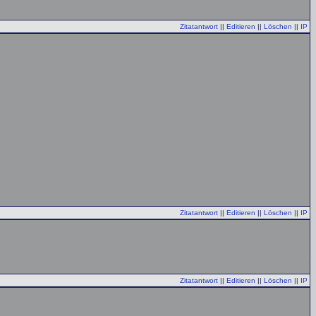
Zitatantwort
||
Editieren
||
Löschen
||
IP
Zitatantwort
||
Editieren
||
Löschen
||
IP
Zitatantwort
||
Editieren
||
Löschen
||
IP