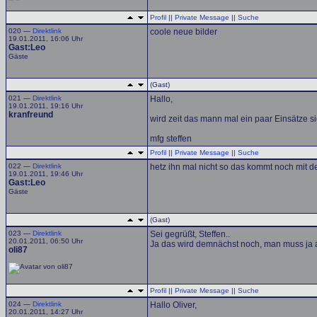
Profil
||
Private Message
||
Suche
020 —
Direktlink
coole neue bilder
19.01.2011, 16:06 Uhr
Gast:Leo
Gäste
(Gast)
021 —
Direktlink
Hallo,
19.01.2011, 19:16 Uhr
kranfreund
wird zeit das mann mal ein paar Einsätze si
mfg steffen
Profil
||
Private Message
||
Suche
022 —
Direktlink
hetz ihn mal nicht so das kommt noch mit de
19.01.2011, 19:46 Uhr
Gast:Leo
Gäste
(Gast)
023 —
Direktlink
Sei gegrüßt, Steffen..
20.01.2011, 06:50 Uhr
Ja das wird demnächst noch, man muss ja au
oli87
Profil
||
Private Message
||
Suche
024 —
Direktlink
Hallo Oliver,
20.01.2011, 14:27 Uhr