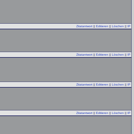
Zitatantwort
||
Editieren
||
Löschen
||
IP
Zitatantwort
||
Editieren
||
Löschen
||
IP
Zitatantwort
||
Editieren
||
Löschen
||
IP
Zitatantwort
||
Editieren
||
Löschen
||
IP