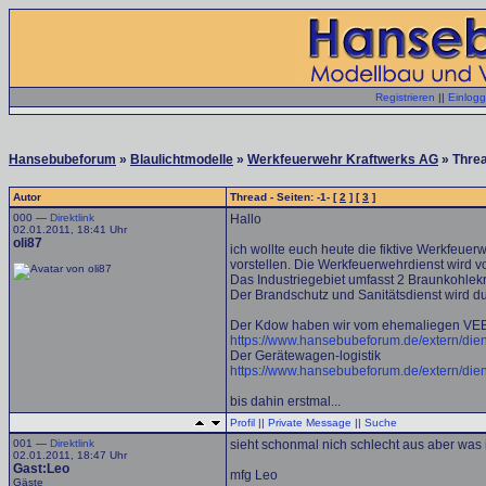
Registrieren
||
Einlog
Hansebubeforum
»
Blaulichtmodelle
»
Werkfeuerwehr Kraftwerks AG
» Thre
Autor
Thread - Seiten: -1- [
2
] [
3
]
000 —
Direktlink
Hallo
02.01.2011, 18:41 Uhr
oli87
ich wollte euch heute die fiktive Werkfeuer
vorstellen. Die Werkfeuerwehrdienst wird vo
Das Industriegebiet umfasst 2 Braunkohlek
Der Brandschutz und Sanitätsdienst wird d
Der Kdow haben wir vom ehemaliegen VE
https://www.hansebubeforum.de/extern/die
Der Gerätewagen-logistik
https://www.hansebubeforum.de/extern/die
bis dahin erstmal...
Profil
||
Private Message
||
Suche
001 —
Direktlink
sieht schonmal nich schlecht aus aber was i
02.01.2011, 18:47 Uhr
Gast:Leo
mfg Leo
Gäste