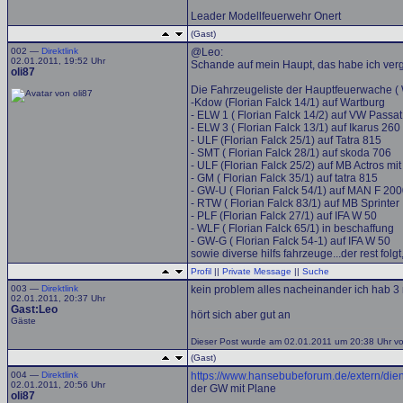
Leader Modellfeuerwehr Onert
(Gast)
002 —
Direktlink
@Leo:
02.01.2011, 19:52 Uhr
Schande auf mein Haupt, das habe ich verg
oli87
Die Fahrzeugeliste der Hauptfeuerwache (
-Kdow (Florian Falck 14/1) auf Wartburg
- ELW 1 ( Florian Falck 14/2) auf VW Passat
- ELW 3 ( Florian Falck 13/1) auf Ikarus 260
- ULF (Florian Falck 25/1) auf Tatra 815
- SMT ( Florian Falck 28/1) auf skoda 706
- ULF (Florian Falck 25/2) auf MB Actros mit
- GM ( Florian Falck 35/1) auf tatra 815
- GW-U ( Florian Falck 54/1) auf MAN F 20
- RTW ( Florian Falck 83/1) auf MB Sprinter
- PLF (Florian Falck 27/1) auf IFA W 50
- WLF ( Florian Falck 65/1) in beschaffung
- GW-G ( Florian Falck 54-1) auf IFA W 50
sowie diverse hilfs fahrzeuge...der rest folg
Profil
||
Private Message
||
Suche
003 —
Direktlink
kein problem alles nacheinander ich hab 3
02.01.2011, 20:37 Uhr
Gast:Leo
hört sich aber gut an
Gäste
Dieser Post wurde am 02.01.2011 um 20:38 Uhr von
(Gast)
004 —
Direktlink
https://www.hansebubeforum.de/extern/die
02.01.2011, 20:56 Uhr
der GW mit Plane
oli87