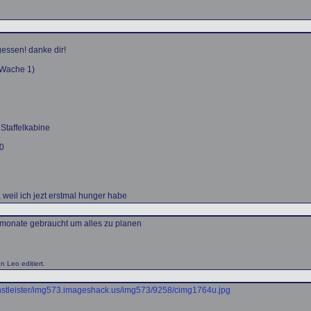
essen! danke dir!
 Wache 1)
 Staffelkabine
00
t, weil ich jezt erstmal hunger habe
 monate gebraucht um alles zu planen
 Leo editiert.
nstleister/img573.imageshack.us/img573/9258/cimg1764u.jpg