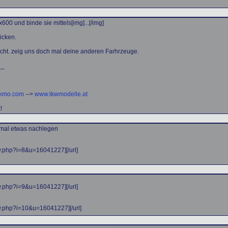
600 und binde sie mittels[img]...[/img]
icken.
cht. zeig uns doch mal deine anderen Farhrzeuge.
__
ckmo.com
-->
www.lkwmodelle.at
!
t mal etwas nachlegen
ew.php?i=8&u=16041227]
[/url]
ew.php?i=9&u=16041227]
[/url]
ew.php?i=10&u=16041227]
[/url]