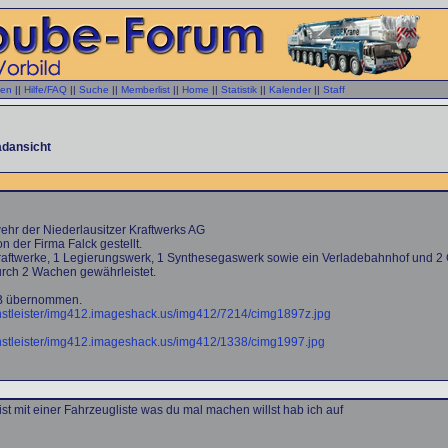
gen
||
Hilfe/FAQ
||
Suche
||
Memberlist
||
Home
||
Statistik
||
Kalender
||
Staff
adansicht
wehr der Niederlausitzer Kraftwerks AG
n der Firma Falck gestellt.
raftwerke, 1 Legierungswerk, 1 Synthesegaswerk sowie ein Verladebahnhof und 2 
urch 2 Wachen gewährleistet.
B übernommen.
nstleister/img412.imageshack.us/img412/7214/cimg1897z.jpg
nstleister/img412.imageshack.us/img412/1338/cimg1997.jpg
st mit einer Fahrzeugliste was du mal machen willst hab ich auf