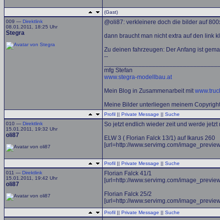
(Gast)
009 —
Direktlink
@oli87: verkleinere doch die bilder auf 800x
08.01.2011, 18:25 Uhr
Stegra
dann braucht man nicht extra auf den link kl
Zu deinen fahrzeugen: Der Anfang ist gema
--
_________________________________
mfg Stefan
www.stegra-modellbau.at
Mein Blog in Zusammenarbeit mit
www.tru
Meine Bilder unterliegen meinem Copyright
Profil
||
Private Message
||
Suche
010 —
Direktlink
So jetzt endlich wieder zeit und werde jetz
15.01.2011, 19:32 Uhr
oli87
ELW 3 ( Florian Falck 13/1) auf Ikarus 260
[url=http://www.servimg.com/image_previ
Profil
||
Private Message
||
Suche
011 —
Direktlink
Florian Falck 41/1
15.01.2011, 19:42 Uhr
[url=http://www.servimg.com/image_previ
oli87
Florian Falck 25/2
[url=http://www.servimg.com/image_previ
Profil
||
Private Message
||
Suche