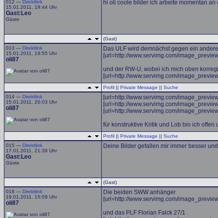
012 —
Direktlink
hi oli coole bilder ich arbeite momentan 
15.01.2011, 19:44 Uhr
Gast:Leo
Gäste
(Gast)
013 —
Direktlink
Das ULF wird demnächst gegen ein anderes F
15.01.2011, 19:55 Uhr
[url=http://www.servimg.com/image_previ
oli87
und der RW-U, wobei ich mich oben korregi
[url=http://www.servimg.com/image_previ
Profil
||
Private Message
||
Suche
014 —
Direktlink
[url=http://www.servimg.com/image_previ
15.01.2011, 20:03 Uhr
[url=http://www.servimg.com/image_previ
oli87
[url=http://www.servimg.com/image_previ
für konstruktive Kritik und Lob bin ich offe
Profil
||
Private Message
||
Suche
015 —
Direktlink
Deine Bilder gefallen mir immer besser un
17.01.2011, 21:39 Uhr
Gast:Leo
Gäste
(Gast)
016 —
Direktlink
Die beiden SWW anhänger
19.01.2011, 15:09 Uhr
[url=http://www.servimg.com/image_previ
oli87
und das PLF Florian Falck 27/1