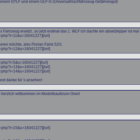
an einem GTLF und einem ULF-G (Universallöschfahrzeug-Gefahrengut)
ahrzeug ersetzt...so jetzt erstmal das 1. WLF ich dachte ein absetzkipper ist ma
ew.php?i=11&u=16041227]
[/url]
eren möchte, also Florian Falck 52/1
ew.php?i=12&u=16041227]
[/url]
ew.php?i=5&u=16041227]
[/url]
ew.php?i=13&u=16041227]
[/url]
ew.php?i=14&u=16041227]
[/url]
n und danke für´s ansehen!
d herzlich willkommen im Modellbauforum Onert
ew.php?i=15&u=16041227]
[/url]