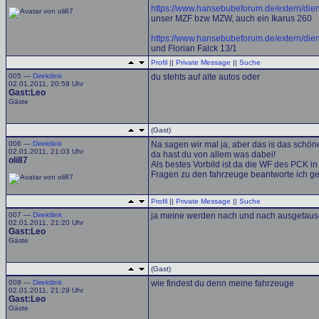
https://www.hansebubeforum.de/extern/die
unser MZF bzw MZW, auch ein Ikarus 260
https://www.hansebubeforum.de/extern/die
und Florian Falck 13/1
Profil
||
Private Message
||
Suche
005 —
Direktlink
du stehts auf alte autos oder
02.01.2011, 20:59 Uhr
Gast:Leo
Gäste
(Gast)
006 —
Direktlink
Na sagen wir mal ja, aber das is das schö
02.01.2011, 21:03 Uhr
da hast du von allem was dabei!
oli87
Als bestes Vorbild ist da die WF des PCK i
Fragen zu den fahrzeuge beantworte ich ger
Profil
||
Private Message
||
Suche
007 —
Direktlink
ja meine werden nach und nach ausgetaus
02.01.2011, 21:20 Uhr
Gast:Leo
Gäste
(Gast)
008 —
Direktlink
wie findest du denn meine fahrzeuge
02.01.2011, 21:29 Uhr
Gast:Leo
Gäste